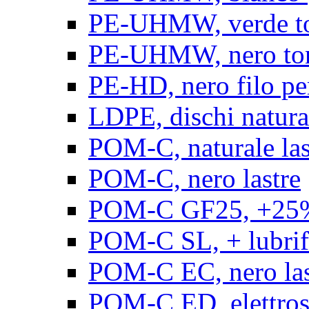
PE-UHMW, verde t
PE-UHMW, nero to
PE-HD, nero filo pe
LDPE, dischi natura
POM-C, naturale las
POM-C, nero lastre
POM-C GF25, +25% 
POM-C SL, + lubrific
POM-C EC, nero las
POM-C ED, elettrosta