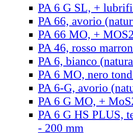
PA 6 G SL, + lubrifi
PA 66, avorio (natura
PA 66 MO, + MOS2, a
PA 46, rosso marrone
PA 6, bianco (natura
PA 6 MO, nero tond
PA 6-G, avorio (natu
PA 6 G MO, + MoS2,
PA 6 G HS PLUS, ten
- 200 mm