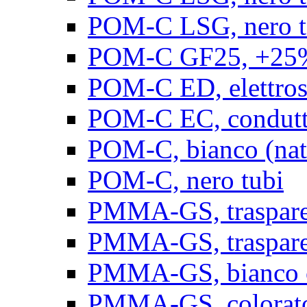
POM-C LSG, nero t
POM-C GF25, +25% 
POM-C ED, elettrosta
POM-C EC, conduttiv
POM-C, bianco (natu
POM-C, nero tubi
PMMA-GS, trasparent
PMMA-GS, trasparen
PMMA-GS, bianco op
PMMA-GS, colorato 