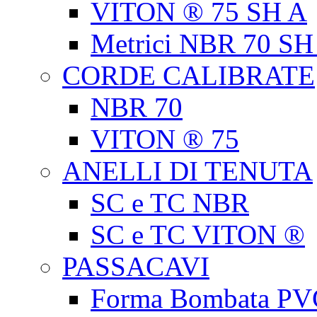
VITON ® 75 SH A
Metrici NBR 70 SH
CORDE CALIBRATE
NBR 70
VITON ® 75
ANELLI DI TENUTA
SC e TC NBR
SC e TC VITON ®
PASSACAVI
Forma Bombata PV