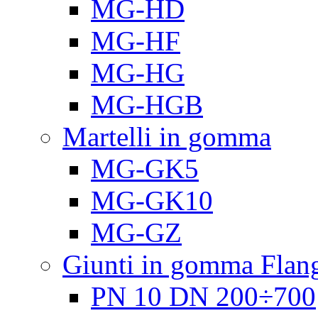
MG-HD
MG-HF
MG-HG
MG-HGB
Martelli in gomma
MG-GK5
MG-GK10
MG-GZ
Giunti in gomma Flang
PN 10 DN 200÷700