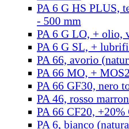
PA 6 G HS PLUS, ten
- 500 mm
PA 6 G LO, + olio, 
PA 6 G SL, + lubrifi
PA 66, avorio (natur
PA 66 MO, + MOS2, 
PA 66 GF30, nero t
PA 46, rosso marron
PA 66 CF20, +20% C
PA 6, bianco (natura