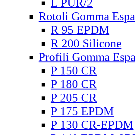
L PUR/2
Rotoli Gomma Espa
R 95 EPDM
R 200 Silicone
Profili Gomma Esp
P 150 CR
P 180 CR
P 205 CR
P 175 EPDM
P 130 CR-EPDM