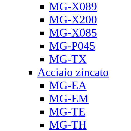
MG-X089
MG-X200
MG-X085
MG-P045
MG-TX
Acciaio zincato
MG-EA
MG-EM
MG-TE
MG-TH