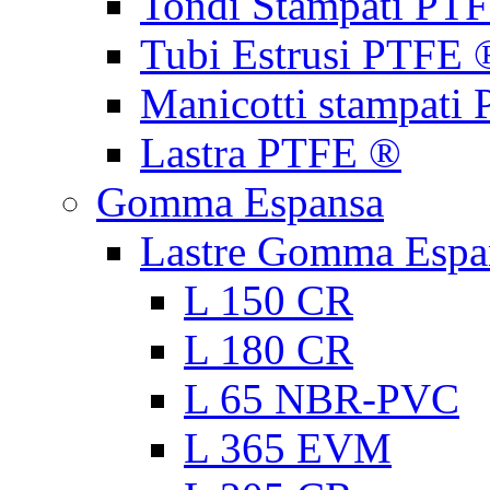
Tondi Stampati PT
Tubi Estrusi PTFE 
Manicotti stampati
Lastra PTFE ®
Gomma Espansa
Lastre Gomma Espa
L 150 CR
L 180 CR
L 65 NBR-PVC
L 365 EVM