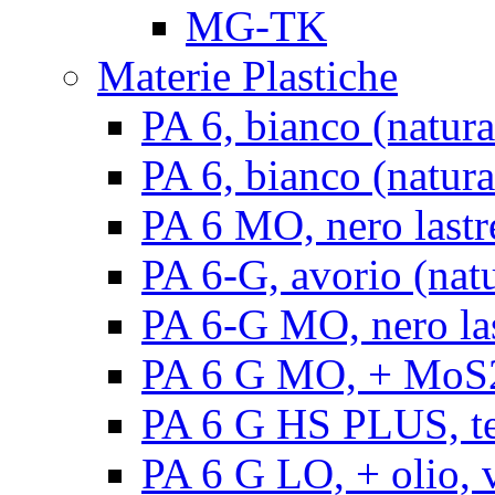
MG-TK
Materie Plastiche
PA 6, bianco (natura
PA 6, bianco (natural
PA 6 MO, nero lastr
PA 6-G, avorio (natu
PA 6-G MO, nero la
PA 6 G MO, + MoS2, 
PA 6 G HS PLUS, ten
PA 6 G LO, + olio, v