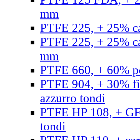
mm
PTFE 225, + 25% ca
PTFE 225, + 25% ca
mm
PTFE 660, + 60% po
PTFE 904, + 30% fibr
azzurro tondi
PTFE HP 108, + GF +
tondi