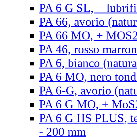
PA 6 G SL, + lubrifi
PA 66, avorio (natura
PA 66 MO, + MOS2, a
PA 46, rosso marrone
PA 6, bianco (natura
PA 6 MO, nero tond
PA 6-G, avorio (natu
PA 6 G MO, + MoS2,
PA 6 G HS PLUS, ten
- 200 mm