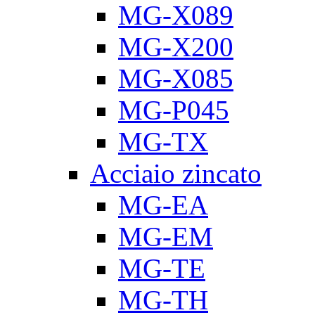
MG-X089
MG-X200
MG-X085
MG-P045
MG-TX
Acciaio zincato
MG-EA
MG-EM
MG-TE
MG-TH