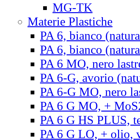
MG-TK
Materie Plastiche
PA 6, bianco (natura
PA 6, bianco (natural
PA 6 MO, nero lastr
PA 6-G, avorio (natu
PA 6-G MO, nero la
PA 6 G MO, + MoS2, 
PA 6 G HS PLUS, ten
PA 6 G LO, + olio, v