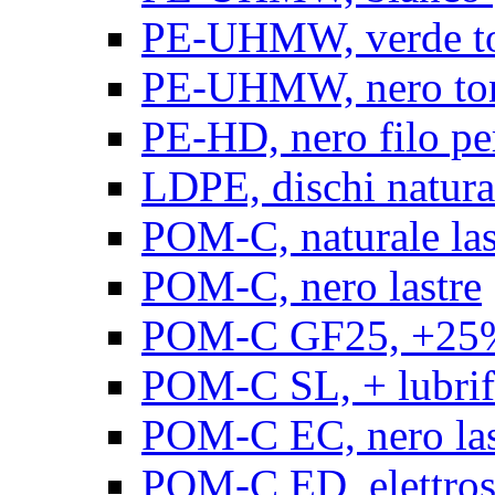
PE-UHMW, verde t
PE-UHMW, nero to
PE-HD, nero filo pe
LDPE, dischi natura
POM-C, naturale las
POM-C, nero lastre
POM-C GF25, +25% 
POM-C SL, + lubrific
POM-C EC, nero las
POM-C ED, elettrosta