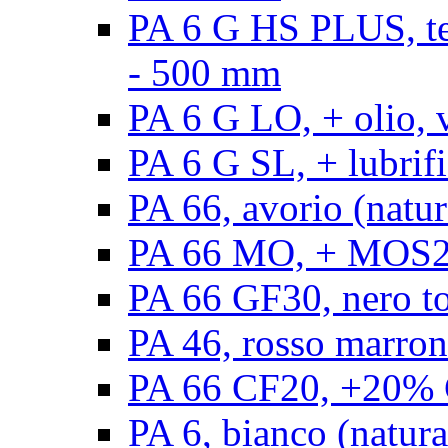
PA 6 G HS PLUS, ten
- 500 mm
PA 6 G LO, + olio, 
PA 6 G SL, + lubrifi
PA 66, avorio (natur
PA 66 MO, + MOS2, 
PA 66 GF30, nero t
PA 46, rosso marron
PA 66 CF20, +20% C
PA 6, bianco (natura