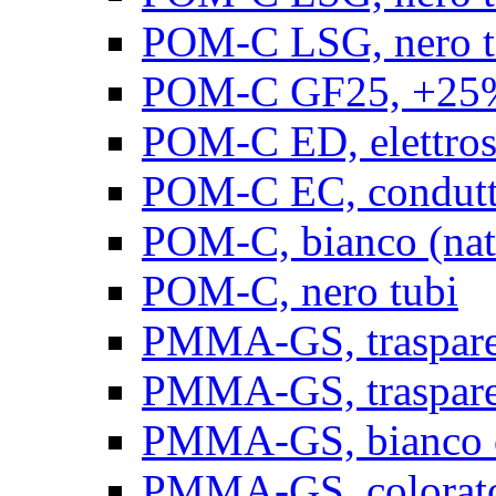
POM-C LSG, nero t
POM-C GF25, +25% 
POM-C ED, elettrosta
POM-C EC, conduttiv
POM-C, bianco (natu
POM-C, nero tubi
PMMA-GS, trasparent
PMMA-GS, trasparen
PMMA-GS, bianco op
PMMA-GS, colorato 