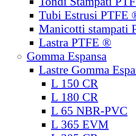
Tondi Stampati PT
Tubi Estrusi PTFE 
Manicotti stampati
Lastra PTFE ®
Gomma Espansa
Lastre Gomma Espa
L 150 CR
L 180 CR
L 65 NBR-PVC
L 365 EVM