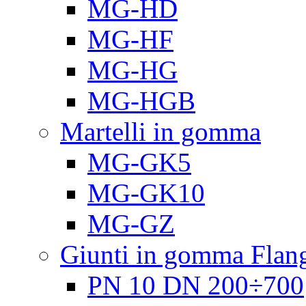
MG-HD
MG-HF
MG-HG
MG-HGB
Martelli in gomma
MG-GK5
MG-GK10
MG-GZ
Giunti in gomma Flang
PN 10 DN 200÷700