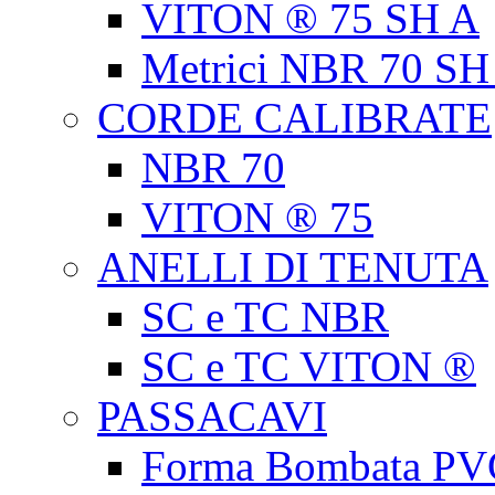
VITON ® 75 SH A
Metrici NBR 70 SH
CORDE CALIBRATE
NBR 70
VITON ® 75
ANELLI DI TENUTA
SC e TC NBR
SC e TC VITON ®
PASSACAVI
Forma Bombata PV