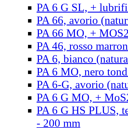
PA 6 G SL, + lubrifi
PA 66, avorio (natura
PA 66 MO, + MOS2, a
PA 46, rosso marrone
PA 6, bianco (natura
PA 6 MO, nero tond
PA 6-G, avorio (natu
PA 6 G MO, + MoS2,
PA 6 G HS PLUS, ten
- 200 mm