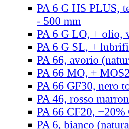
PA 6 G HS PLUS, ten
- 500 mm
PA 6 G LO, + olio, 
PA 6 G SL, + lubrifi
PA 66, avorio (natur
PA 66 MO, + MOS2, 
PA 66 GF30, nero t
PA 46, rosso marron
PA 66 CF20, +20% C
PA 6, bianco (natura