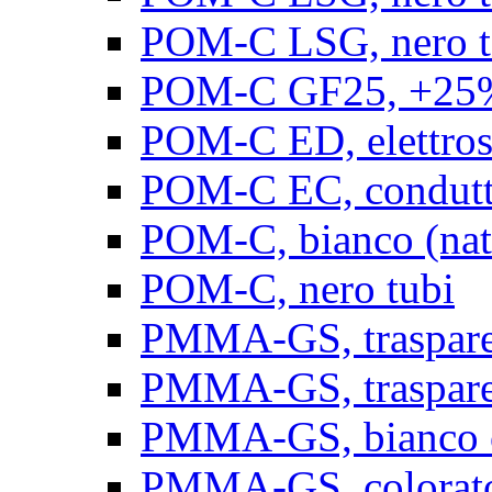
POM-C LSG, nero t
POM-C GF25, +25% 
POM-C ED, elettrosta
POM-C EC, conduttiv
POM-C, bianco (natu
POM-C, nero tubi
PMMA-GS, trasparent
PMMA-GS, trasparen
PMMA-GS, bianco op
PMMA-GS, colorato 