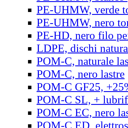
PE-UHMW, verde t
PE-UHMW, nero to
PE-HD, nero filo pe
LDPE, dischi natura
POM-C, naturale las
POM-C, nero lastre
POM-C GF25, +25% 
POM-C SL, + lubrific
POM-C EC, nero las
POM-C ED, elettrosta