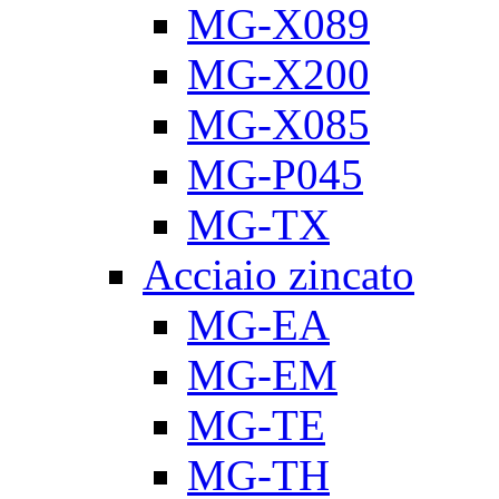
MG-X089
MG-X200
MG-X085
MG-P045
MG-TX
Acciaio zincato
MG-EA
MG-EM
MG-TE
MG-TH