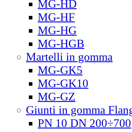
MG-HD
MG-HF
MG-HG
MG-HGB
Martelli in gomma
MG-GK5
MG-GK10
MG-GZ
Giunti in gomma Flang
PN 10 DN 200÷700