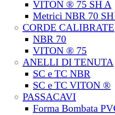
VITON ® 75 SH A
Metrici NBR 70 SH
CORDE CALIBRATE
NBR 70
VITON ® 75
ANELLI DI TENUTA
SC e TC NBR
SC e TC VITON ®
PASSACAVI
Forma Bombata PV