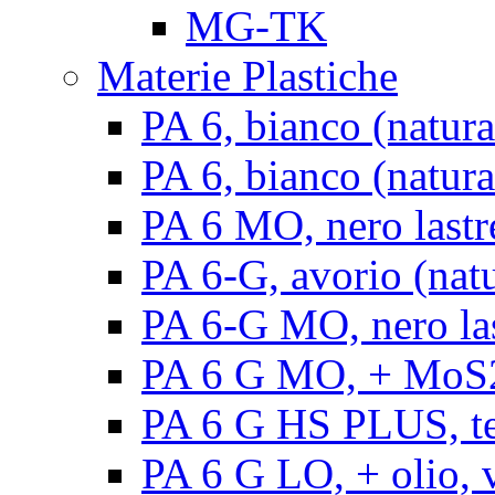
MG-TK
Materie Plastiche
PA 6, bianco (natura
PA 6, bianco (natural
PA 6 MO, nero lastr
PA 6-G, avorio (natu
PA 6-G MO, nero la
PA 6 G MO, + MoS2, 
PA 6 G HS PLUS, ten
PA 6 G LO, + olio, v