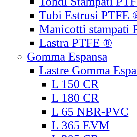
Tondi Stampati PT
Tubi Estrusi PTFE 
Manicotti stampati
Lastra PTFE ®
Gomma Espansa
Lastre Gomma Espa
L 150 CR
L 180 CR
L 65 NBR-PVC
L 365 EVM