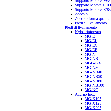
Supporto Motore >93<
Supporto Motore >10
Supporto Motore >78
Zoccolo
Zoccolo forma quadrat
Piedi di livellamento
Piedi di livellamento
Nylon rinforzato
MG-E
MG-EL
MG-EC
MG-EF
MG-N
MG-NB
MGG-GX
MG-N30
MG-NB40
MG-NB50
MG-NB80
MG-NB100
MG-NC
Acciaio Inox
MG-X105
MG-X125
MG-X205