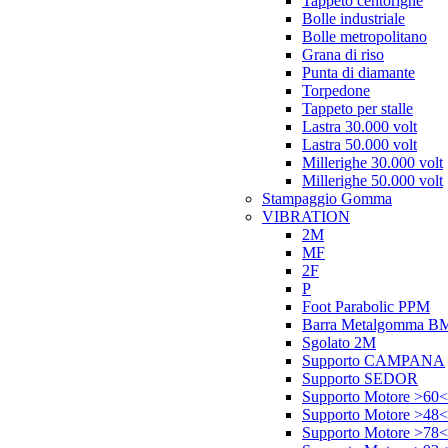
Tappeto centorighe
Bolle industriale
Bolle metropolitano
Grana di riso
Punta di diamante
Torpedone
Tappeto per stalle
Lastra 30.000 volt
Lastra 50.000 volt
Millerighe 30.000 volt
Millerighe 50.000 volt
Stampaggio Gomma
VIBRATION
2M
MF
2F
P
Foot Parabolic PPM
Barra Metalgomma B
Sgolato 2M
Supporto CAMPANA
Supporto SEDOR
Supporto Motore >60<
Supporto Motore >48<
Supporto Motore >78<