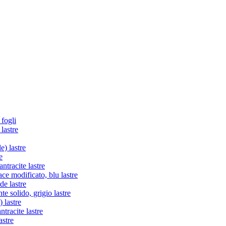
 fogli
lastre
e) lastre
e
tracite lastre
e modificato, blu lastre
de lastre
te solido, grigio lastre
 lastre
racite lastre
astre