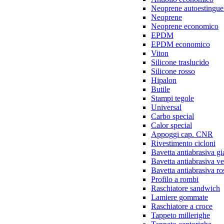
Neoprene autoestingue
Neoprene
Neoprene economico
EPDM
EPDM economico
Viton
Silicone traslucido
Silicone rosso
Hipalon
Butile
Stampi tegole
Universal
Carbo special
Calor special
Appoggi cap. CNR
Rivestimento cicloni
Bavetta antiabrasiva gi
Bavetta antiabrasiva v
Bavetta antiabrasiva ro
Profilo a rombi
Raschiatore sandwich
Lamiere gommate
Raschiatore a croce
Tappeto millerighe