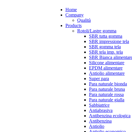
Home
Company
Qualità
Products
Rotoli/Lastre gomma
SBR tutta gomma
SBR impressione tela
SBR gomma tela
SBR tela imp. tela
SBR Bianca alimentar
Silicone alimentare
EPDM alimentare
Antiolio alimentare
Super para
Para naturale bionda
Para naturale bruna
Para naturale rossa
Para naturale gialla
Sabbiatrice
Antiabrasiva
Antibenzina ecologica
Antibenzina
Antiolio
Antiolio economico