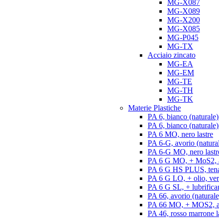
MG-X087
MG-X089
MG-X200
MG-X085
MG-P045
MG-TX
Acciaio zincato
MG-EA
MG-EM
MG-TE
MG-TH
MG-TK
Materie Plastiche
PA 6, bianco (naturale)
PA 6, bianco (naturale) 
PA 6 MO, nero lastre
PA 6-G, avorio (natural
PA 6-G MO, nero lastr
PA 6 G MO, + MoS2, an
PA 6 G HS PLUS, tenac
PA 6 G LO, + olio, ver
PA 6 G SL, + lubrifican
PA 66, avorio (naturale)
PA 66 MO, + MOS2, ant
PA 46, rosso marrone l