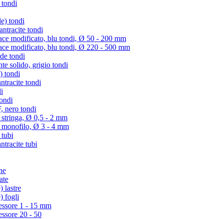
 tondi
e) tondi
tracite tondi
e modificato, blu tondi, Ø 50 - 200 mm
e modificato, blu tondi, Ø 220 - 500 mm
de tondi
te solido, grigio tondi
) tondi
tracite tondi
i
ondi
 nero tondi
 stringa, Ø 0,5 - 2 mm
) monofilo, Ø 3 - 4 mm
 tubi
racite tubi
ne
ate
 lastre
) fogli
essore 1 - 15 mm
essore 20 - 50