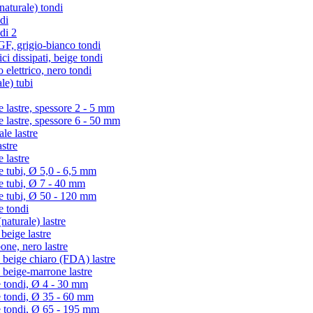
turale) tondi
di
di 2
 grigio-bianco tondi
i dissipati, beige tondi
lettrico, nero tondi
le) tubi
lastre, spessore 2 - 5 mm
lastre, spessore 6 - 50 mm
e lastre
stre
 lastre
tubi, Ø 5,0 - 6,5 mm
 tubi, Ø 7 - 40 mm
 tubi, Ø 50 - 120 mm
 tondi
aturale) lastre
eige lastre
ne, nero lastre
beige chiaro (FDA) lastre
beige-marrone lastre
 tondi, Ø 4 - 30 mm
e tondi, Ø 35 - 60 mm
e tondi, Ø 65 - 195 mm