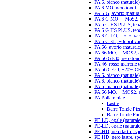
PA 6, bianco (naturale)
PA 6 MO, nero tondi
PA 6-G, avorio (natural
PA 6 G MO, + MoS2, an
PA 6 G HS PLUS, tenac
PA 6 G HS PLUS, tenac
PA 6 G LO, + olio, ver
PA 6 G SL, + lubrifican
PA 66, avorio (naturale
PA 66 MO, + MOS2, an
PA 66 GF30, nero tond
PA 46, rosso marrone t
PA 66 CF20, +20% CF,
PA 6, bianco (naturale)
PA 6, bianco (naturale
PA 6, bianco (naturale)
PA 66 MO, + MOS2, ant
PA Poliammide
Lastre
Barre Tonde Pie
Barre Tonde For
PE-LD, opale (naturale)
PE-LD, opale (naturale
PE-HD, nero lastre, sp
PE-HD, nero lastre, sp