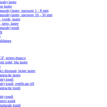
ale) lastre
e lastre
rale) lastre, spessore 1 - 8 mm
rale) lastre, spessore 10 - 50 mm
verde, lastre
nero, lastre
urale) tondi
di
i
aldatura
, grigio-bianco
i solid, blu lastre
e
i dissipati, beige lastre
racite lastre
le) tondi
) tondi, rettificato h9
tracite tondi
le) tondi
 nero tondi
naturale tondi