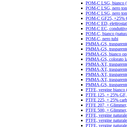
POM-C LSG, bianco (na
POM-C LSG, nero ton
POM-C LSG, nero ton
POM-C GF25, +25% GF,
POM-C ED, elettrostatic
POM-C EC, conduttivo e
POM-C, bianco (natura
POM-C, nero tubi
PMMA-GS, trasparente 
PMMA-GS, trasparente 
PMMA-GS, bianco opal
PMMA-GS, colorato la
PMMA-XT, trasparente
PMMA-XT, trasparente 
PMMA-XT, trasparente
PMMA-XT, trasparente
PMMA-GS, trasparente
PTFE, vergine bianco (n
PTFE 125, + 25% GF, b
PTFE 225, + 25% carbo
PTFE 207, + Glimmer, 
PTFE 500, + Glimmer, 
PTFE, vergine naturale
PTFE, vergine natural
PTFE, vergine natural