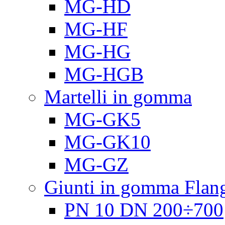
MG-HD
MG-HF
MG-HG
MG-HGB
Martelli in gomma
MG-GK5
MG-GK10
MG-GZ
Giunti in gomma Flang
PN 10 DN 200÷700