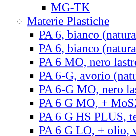
MG-TK
Materie Plastiche
PA 6, bianco (natura
PA 6, bianco (natural
PA 6 MO, nero lastr
PA 6-G, avorio (natu
PA 6-G MO, nero la
PA 6 G MO, + MoS2, 
PA 6 G HS PLUS, ten
PA 6 G LO, + olio, v