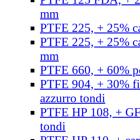
mm
PTFE 225, + 25% ca
PTFE 225, + 25% ca
mm
PTFE 660, + 60% po
PTFE 904, + 30% fibr
azzurro tondi
PTFE HP 108, + GF +
tondi