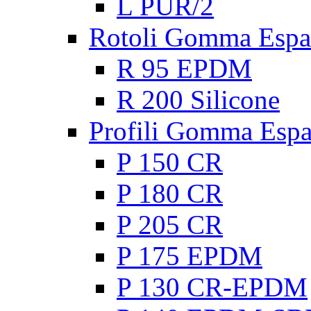
L PUR/2
Rotoli Gomma Espa
R 95 EPDM
R 200 Silicone
Profili Gomma Esp
P 150 CR
P 180 CR
P 205 CR
P 175 EPDM
P 130 CR-EPDM