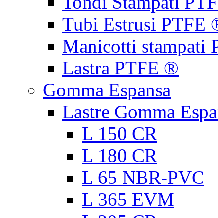
Tondi Stampati PT
Tubi Estrusi PTFE 
Manicotti stampati
Lastra PTFE ®
Gomma Espansa
Lastre Gomma Espa
L 150 CR
L 180 CR
L 65 NBR-PVC
L 365 EVM