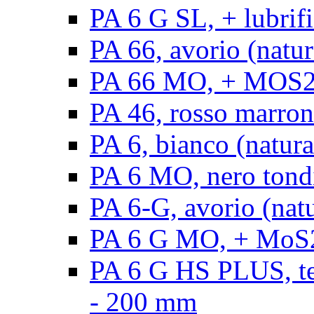
PA 6 G SL, + lubrifi
PA 66, avorio (natura
PA 66 MO, + MOS2, a
PA 46, rosso marrone
PA 6, bianco (natura
PA 6 MO, nero tond
PA 6-G, avorio (natu
PA 6 G MO, + MoS2,
PA 6 G HS PLUS, ten
- 200 mm