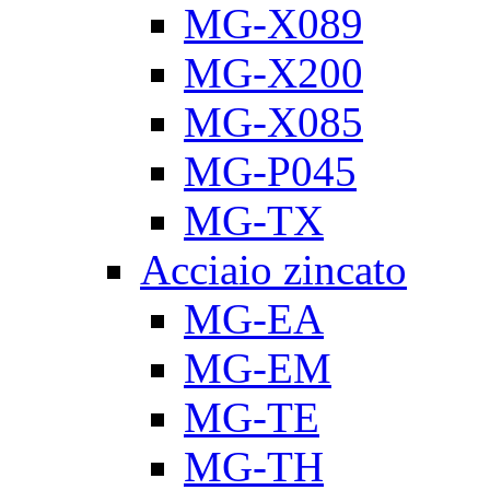
MG-X089
MG-X200
MG-X085
MG-P045
MG-TX
Acciaio zincato
MG-EA
MG-EM
MG-TE
MG-TH