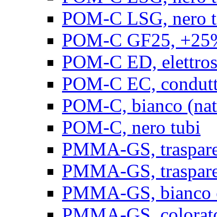
POM-C LSG, nero t
POM-C GF25, +25% 
POM-C ED, elettrosta
POM-C EC, conduttiv
POM-C, bianco (natu
POM-C, nero tubi
PMMA-GS, trasparent
PMMA-GS, trasparen
PMMA-GS, bianco op
PMMA-GS, colorato 