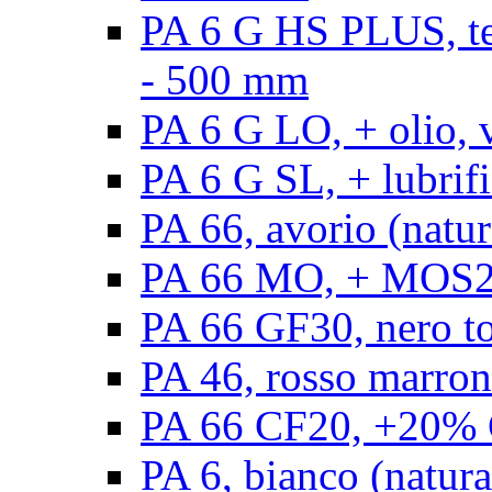
PA 6 G HS PLUS, ten
- 500 mm
PA 6 G LO, + olio, 
PA 6 G SL, + lubrifi
PA 66, avorio (natur
PA 66 MO, + MOS2, 
PA 66 GF30, nero t
PA 46, rosso marron
PA 66 CF20, +20% C
PA 6, bianco (natura