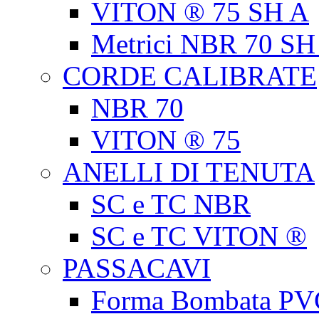
VITON ® 75 SH A
Metrici NBR 70 SH
CORDE CALIBRATE
NBR 70
VITON ® 75
ANELLI DI TENUTA
SC e TC NBR
SC e TC VITON ®
PASSACAVI
Forma Bombata PV