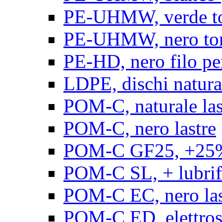
PE-UHMW, verde t
PE-UHMW, nero to
PE-HD, nero filo pe
LDPE, dischi natura
POM-C, naturale las
POM-C, nero lastre
POM-C GF25, +25% 
POM-C SL, + lubrific
POM-C EC, nero las
POM-C ED, elettrosta