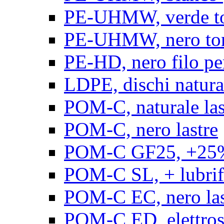
PE-UHMW, verde t
PE-UHMW, nero to
PE-HD, nero filo pe
LDPE, dischi natura
POM-C, naturale las
POM-C, nero lastre
POM-C GF25, +25% 
POM-C SL, + lubrific
POM-C EC, nero las
POM-C ED, elettrosta