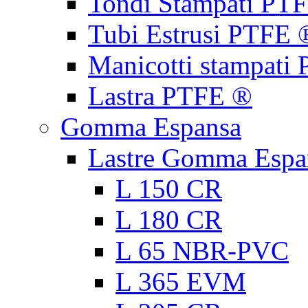
Tondi Stampati PT
Tubi Estrusi PTFE 
Manicotti stampati
Lastra PTFE ®
Gomma Espansa
Lastre Gomma Espa
L 150 CR
L 180 CR
L 65 NBR-PVC
L 365 EVM