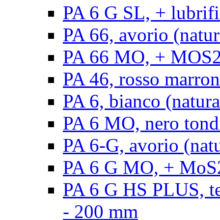
PA 6 G SL, + lubrifi
PA 66, avorio (natura
PA 66 MO, + MOS2, a
PA 46, rosso marrone
PA 6, bianco (natura
PA 6 MO, nero tond
PA 6-G, avorio (natu
PA 6 G MO, + MoS2,
PA 6 G HS PLUS, ten
- 200 mm