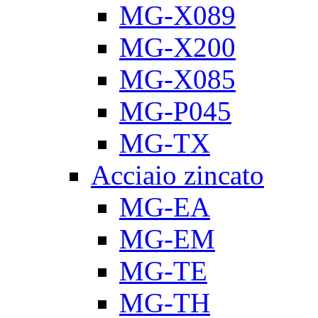
MG-X089
MG-X200
MG-X085
MG-P045
MG-TX
Acciaio zincato
MG-EA
MG-EM
MG-TE
MG-TH