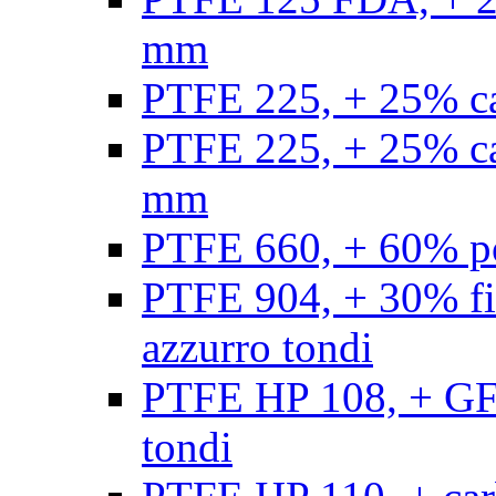
mm
PTFE 225, + 25% ca
PTFE 225, + 25% ca
mm
PTFE 660, + 60% po
PTFE 904, + 30% fibr
azzurro tondi
PTFE HP 108, + GF +
tondi