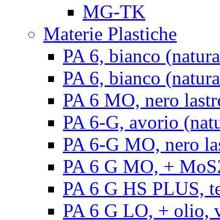
MG-TK
Materie Plastiche
PA 6, bianco (natura
PA 6, bianco (natural
PA 6 MO, nero lastr
PA 6-G, avorio (natu
PA 6-G MO, nero la
PA 6 G MO, + MoS2, 
PA 6 G HS PLUS, ten
PA 6 G LO, + olio, v