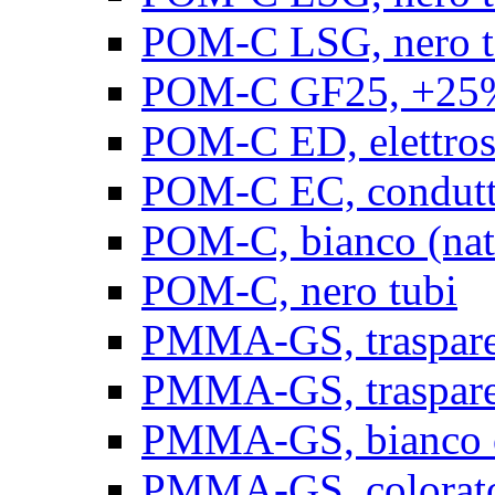
POM-C LSG, nero t
POM-C GF25, +25% 
POM-C ED, elettrosta
POM-C EC, conduttiv
POM-C, bianco (natu
POM-C, nero tubi
PMMA-GS, trasparent
PMMA-GS, trasparen
PMMA-GS, bianco op
PMMA-GS, colorato 