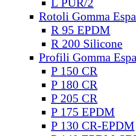
L PUR/2
Rotoli Gomma Espa
R 95 EPDM
R 200 Silicone
Profili Gomma Esp
P 150 CR
P 180 CR
P 205 CR
P 175 EPDM
P 130 CR-EPDM