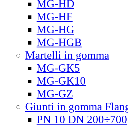
MG-HD
MG-HF
MG-HG
MG-HGB
Martelli in gomma
MG-GK5
MG-GK10
MG-GZ
Giunti in gomma Flang
PN 10 DN 200÷700