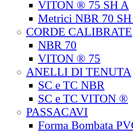
VITON ® 75 SH A
Metrici NBR 70 SH
CORDE CALIBRATE
NBR 70
VITON ® 75
ANELLI DI TENUTA
SC e TC NBR
SC e TC VITON ®
PASSACAVI
Forma Bombata PV