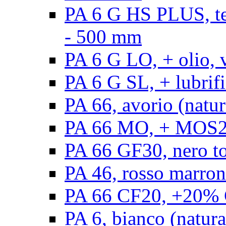
PA 6 G HS PLUS, ten
- 500 mm
PA 6 G LO, + olio, 
PA 6 G SL, + lubrifi
PA 66, avorio (natur
PA 66 MO, + MOS2, 
PA 66 GF30, nero t
PA 46, rosso marron
PA 66 CF20, +20% C
PA 6, bianco (natura