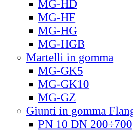
MG-HD
MG-HF
MG-HG
MG-HGB
Martelli in gomma
MG-GK5
MG-GK10
MG-GZ
Giunti in gomma Flang
PN 10 DN 200÷700