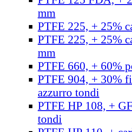
mm
PTFE 225, + 25% ca
PTFE 225, + 25% ca
mm
PTFE 660, + 60% po
PTFE 904, + 30% fibr
azzurro tondi
PTFE HP 108, + GF +
tondi