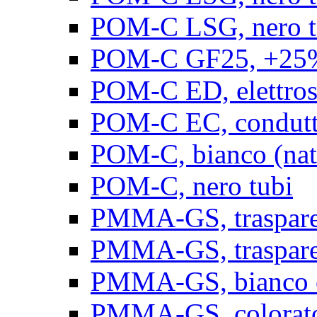
POM-C LSG, nero t
POM-C GF25, +25% 
POM-C ED, elettrosta
POM-C EC, conduttiv
POM-C, bianco (natu
POM-C, nero tubi
PMMA-GS, trasparent
PMMA-GS, trasparen
PMMA-GS, bianco op
PMMA-GS, colorato 