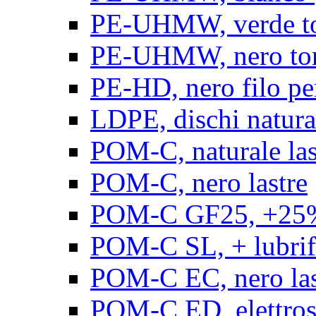
PE-UHMW, verde t
PE-UHMW, nero to
PE-HD, nero filo pe
LDPE, dischi natura
POM-C, naturale las
POM-C, nero lastre
POM-C GF25, +25% 
POM-C SL, + lubrific
POM-C EC, nero las
POM-C ED, elettrosta