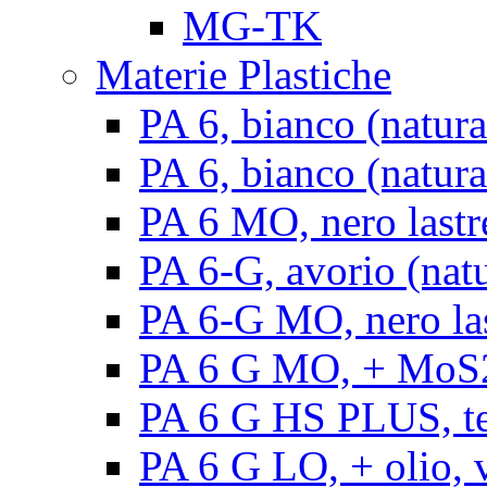
MG-TK
Materie Plastiche
PA 6, bianco (natura
PA 6, bianco (natural
PA 6 MO, nero lastr
PA 6-G, avorio (natu
PA 6-G MO, nero la
PA 6 G MO, + MoS2, 
PA 6 G HS PLUS, ten
PA 6 G LO, + olio, v