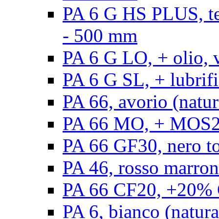
PA 6 G HS PLUS, ten
- 500 mm
PA 6 G LO, + olio, 
PA 6 G SL, + lubrifi
PA 66, avorio (natur
PA 66 MO, + MOS2, 
PA 66 GF30, nero t
PA 46, rosso marron
PA 66 CF20, +20% C
PA 6, bianco (natura