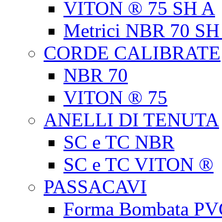
VITON ® 75 SH A
Metrici NBR 70 SH
CORDE CALIBRATE
NBR 70
VITON ® 75
ANELLI DI TENUTA
SC e TC NBR
SC e TC VITON ®
PASSACAVI
Forma Bombata PV