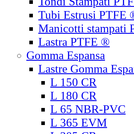
Tondi Stampati PT
Tubi Estrusi PTFE 
Manicotti stampati
Lastra PTFE ®
Gomma Espansa
Lastre Gomma Espa
L 150 CR
L 180 CR
L 65 NBR-PVC
L 365 EVM