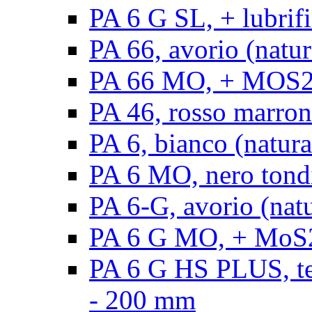
PA 6 G SL, + lubrifi
PA 66, avorio (natura
PA 66 MO, + MOS2, a
PA 46, rosso marrone
PA 6, bianco (natura
PA 6 MO, nero tond
PA 6-G, avorio (natu
PA 6 G MO, + MoS2,
PA 6 G HS PLUS, ten
- 200 mm