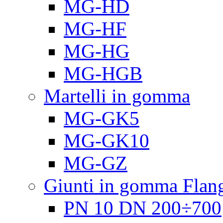
MG-HD
MG-HF
MG-HG
MG-HGB
Martelli in gomma
MG-GK5
MG-GK10
MG-GZ
Giunti in gomma Flang
PN 10 DN 200÷700