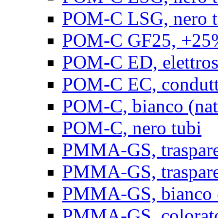
POM-C LSG, nero t
POM-C GF25, +25% 
POM-C ED, elettrosta
POM-C EC, conduttiv
POM-C, bianco (natu
POM-C, nero tubi
PMMA-GS, trasparent
PMMA-GS, trasparen
PMMA-GS, bianco op
PMMA-GS, colorato 