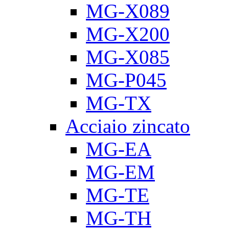
MG-X089
MG-X200
MG-X085
MG-P045
MG-TX
Acciaio zincato
MG-EA
MG-EM
MG-TE
MG-TH