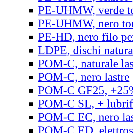
PE-UHMW, verde t
PE-UHMW, nero to
PE-HD, nero filo pe
LDPE, dischi natura
POM-C, naturale las
POM-C, nero lastre
POM-C GF25, +25% 
POM-C SL, + lubrific
POM-C EC, nero las
POM-C ED, elettrosta