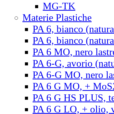
MG-TK
Materie Plastiche
PA 6, bianco (natura
PA 6, bianco (natural
PA 6 MO, nero lastr
PA 6-G, avorio (natu
PA 6-G MO, nero la
PA 6 G MO, + MoS2, 
PA 6 G HS PLUS, ten
PA 6 G LO, + olio, v