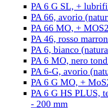
PA 6 G SL, + lubrifi
PA 66, avorio (natura
PA 66 MO, + MOS2, a
PA 46, rosso marrone
PA 6, bianco (natura
PA 6 MO, nero tond
PA 6-G, avorio (natu
PA 6 G MO, + MoS2,
PA 6 G HS PLUS, ten
- 200 mm