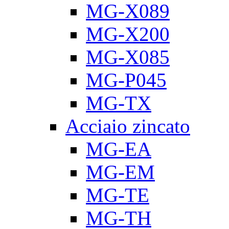
MG-X089
MG-X200
MG-X085
MG-P045
MG-TX
Acciaio zincato
MG-EA
MG-EM
MG-TE
MG-TH