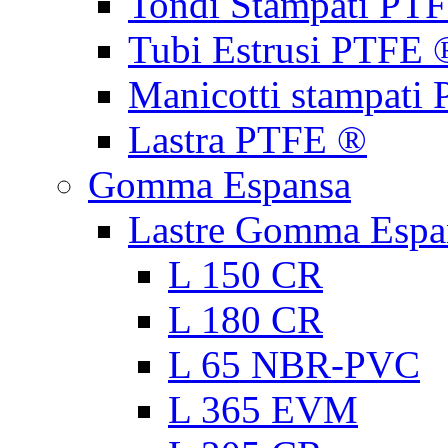
Tondi Stampati PT
Tubi Estrusi PTFE 
Manicotti stampati
Lastra PTFE ®
Gomma Espansa
Lastre Gomma Espa
L 150 CR
L 180 CR
L 65 NBR-PVC
L 365 EVM