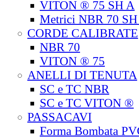
VITON ® 75 SH A
Metrici NBR 70 SH
CORDE CALIBRATE
NBR 70
VITON ® 75
ANELLI DI TENUTA
SC e TC NBR
SC e TC VITON ®
PASSACAVI
Forma Bombata PV