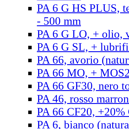
PA 6 G HS PLUS, ten
- 500 mm
PA 6 G LO, + olio, 
PA 6 G SL, + lubrifi
PA 66, avorio (natur
PA 66 MO, + MOS2, 
PA 66 GF30, nero t
PA 46, rosso marron
PA 66 CF20, +20% C
PA 6, bianco (natura