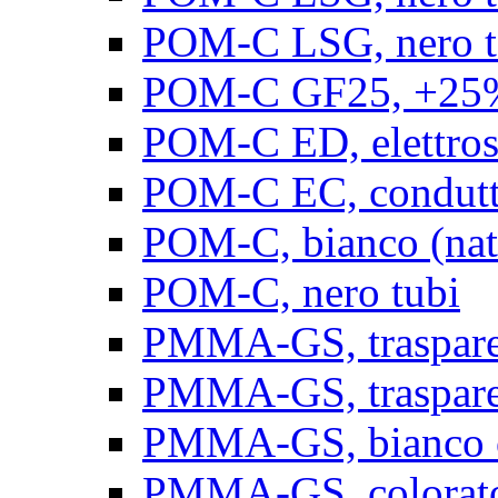
POM-C LSG, nero t
POM-C GF25, +25% 
POM-C ED, elettrosta
POM-C EC, conduttiv
POM-C, bianco (natu
POM-C, nero tubi
PMMA-GS, trasparent
PMMA-GS, trasparen
PMMA-GS, bianco op
PMMA-GS, colorato 