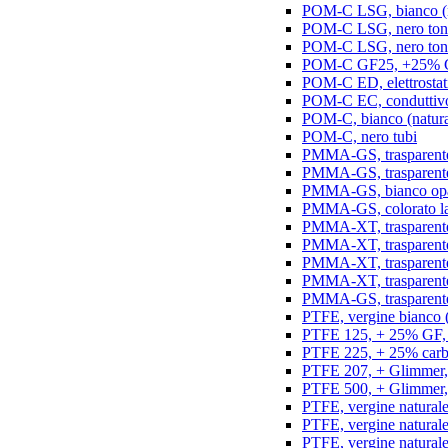
POM-C LSG, bianco (na
POM-C LSG, nero ton
POM-C LSG, nero ton
POM-C GF25, +25% GF,
POM-C ED, elettrostatic
POM-C EC, conduttivo e
POM-C, bianco (natura
POM-C, nero tubi
PMMA-GS, trasparente 
PMMA-GS, trasparente 
PMMA-GS, bianco opal
PMMA-GS, colorato la
PMMA-XT, trasparente
PMMA-XT, trasparente 
PMMA-XT, trasparente
PMMA-XT, trasparente
PMMA-GS, trasparente
PTFE, vergine bianco (n
PTFE 125, + 25% GF, b
PTFE 225, + 25% carbo
PTFE 207, + Glimmer, 
PTFE 500, + Glimmer, 
PTFE, vergine naturale
PTFE, vergine natural
PTFE, vergine natural