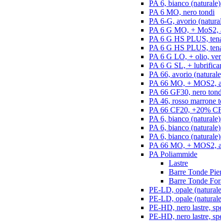
PA 6, bianco (naturale)
PA 6 MO, nero tondi
PA 6-G, avorio (natural
PA 6 G MO, + MoS2, an
PA 6 G HS PLUS, tenac
PA 6 G HS PLUS, tenac
PA 6 G LO, + olio, ver
PA 6 G SL, + lubrifican
PA 66, avorio (naturale
PA 66 MO, + MOS2, an
PA 66 GF30, nero tond
PA 46, rosso marrone t
PA 66 CF20, +20% CF,
PA 6, bianco (naturale)
PA 6, bianco (naturale
PA 6, bianco (naturale)
PA 66 MO, + MOS2, ant
PA Poliammide
Lastre
Barre Tonde Pie
Barre Tonde For
PE-LD, opale (naturale)
PE-LD, opale (naturale
PE-HD, nero lastre, sp
PE-HD, nero lastre, sp