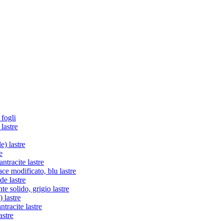
 fogli
lastre
e) lastre
e
tracite lastre
e modificato, blu lastre
de lastre
te solido, grigio lastre
 lastre
racite lastre
astre