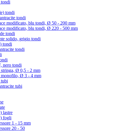
 tondi
e) tondi
tracite tondi
e modificato, blu tondi, Ø 50 - 200 mm
e modificato, blu tondi, Ø 220 - 500 mm
de tondi
te solido, grigio tondi
) tondi
tracite tondi
i
ondi
 nero tondi
 stringa, Ø 0,5 - 2 mm
) monofilo, Ø 3 - 4 mm
 tubi
racite tubi
ne
ate
 lastre
) fogli
essore 1 - 15 mm
essore 20 - 50