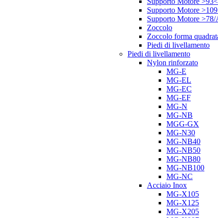
Supporto Motore >93<
Supporto Motore >10
Supporto Motore >78
Zoccolo
Zoccolo forma quadrat
Piedi di livellamento
Piedi di livellamento
Nylon rinforzato
MG-E
MG-EL
MG-EC
MG-EF
MG-N
MG-NB
MGG-GX
MG-N30
MG-NB40
MG-NB50
MG-NB80
MG-NB100
MG-NC
Acciaio Inox
MG-X105
MG-X125
MG-X205