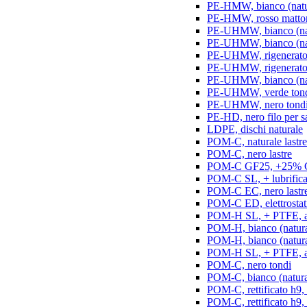
PE-HMW, bianco (natur
PE-HMW, rosso matton
PE-UHMW, bianco (natu
PE-UHMW, bianco (natu
PE-UHMW, rigenerato, 
PE-UHMW, rigenerato, 
PE-UHMW, bianco (nat
PE-UHMW, verde ton
PE-UHMW, nero tond
PE-HD, nero filo per s
LDPE, dischi naturale
POM-C, naturale lastre
POM-C, nero lastre
POM-C GF25, +25% GF
POM-C SL, + lubrificant
POM-C EC, nero lastr
POM-C ED, elettrostatic
POM-H SL, + PTFE, ant
POM-H, bianco (natura
POM-H, bianco (naturale
POM-H SL, + PTFE, an
POM-C, nero tondi
POM-C, bianco (natura
POM-C, rettificato h9,
POM-C, rettificato h9, 