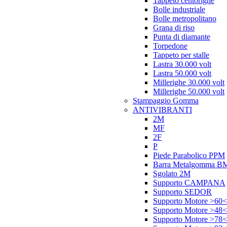
Tappeto centorighe
Bolle industriale
Bolle metropolitano
Grana di riso
Punta di diamante
Torpedone
Tappeto per stalle
Lastra 30.000 volt
Lastra 50.000 volt
Millerighe 30.000 volt
Millerighe 50.000 volt
Stampaggio Gomma
ANTIVIBRANTI
2M
MF
2F
P
Piede Parabolico PPM
Barra Metalgomma B
Sgolato 2M
Supporto CAMPANA
Supporto SEDOR
Supporto Motore >60<
Supporto Motore >48<
Supporto Motore >78<