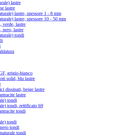
ale) lastre
e lastre
rale) lastre, spessore 1 - 8 mm
rale) lastre, spessore 10 - 50 mm
verde, lastre
nero, lastre
urale) tondi
di
i
aldatura
, grigio-bianco
i solid, blu lastre
e
i dissipati, beige lastre
racite lastre
le) tondi
) tondi, rettificato h9
tracite tondi
le) tondi
 nero tondi
naturale tondi