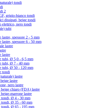
turale) tondi
di
di 2
 grigio-bianco tondi
i dissipati, beige tondi
lettrico, nero tondi
le) tubi
lastre, spessore 2 - 5 mm
lastre, spessore 6 - 50 mm
e lastre
stre
 lastre
tubi, Ø 5,0 - 6,5 mm
 tubi, Ø 7 - 40 mm
 tubi, Ø 50 - 120 mm
 tondi
aturale) lastre
eige lastre
ne, nero lastre
beige chiaro (FDA) lastre
beige-marrone lastre
 tondi, Ø 4 - 30 mm
e tondi, Ø 35 - 60 mm
e tondi, Ø 65 - 195 mm