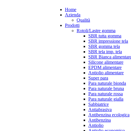
Home
Azienda
Qualità
Prodotti
Rotoli/Lastre gomma
SBR tutta gomma
SBR impressione tela
SBR gomma tela
SBR tela imp. tela
SBR Bianca alimentar
Silicone alimentare
EPDM alimentare
Antiolio alimentare
Super para
Para naturale bionda
Para naturale bruna
Para naturale rossa
Para naturale gialla
Sabbiatrice
Antiabrasiva
Antibenzina ecologica
Antibenzina
Antiolio
Antiolio economico