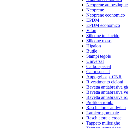
Neoprene autoestingue
Neoprene
Neoprene economico
EPDM
EPDM economico
Viton
Silicone traslucido
Silicone rosso
Hipalon
Butile
Stampi tegole
Universal
Carbo special
Calor special
Appoggi cap. CNR
Rivestimento cicloni
Bavetta antiabrasiva gi
Bavetta antiabrasiva v
Bavetta antiabrasiva ro
Profilo a rombi
Raschiatore sandwich
Lamiere gommate
Raschiatore a croce
Tappeto millerighe