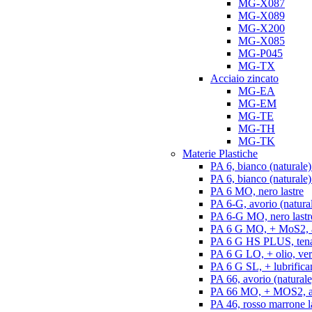
MG-X087
MG-X089
MG-X200
MG-X085
MG-P045
MG-TX
Acciaio zincato
MG-EA
MG-EM
MG-TE
MG-TH
MG-TK
Materie Plastiche
PA 6, bianco (naturale)
PA 6, bianco (naturale) 
PA 6 MO, nero lastre
PA 6-G, avorio (natural
PA 6-G MO, nero lastr
PA 6 G MO, + MoS2, an
PA 6 G HS PLUS, tenac
PA 6 G LO, + olio, ver
PA 6 G SL, + lubrifican
PA 66, avorio (naturale)
PA 66 MO, + MOS2, ant
PA 46, rosso marrone l