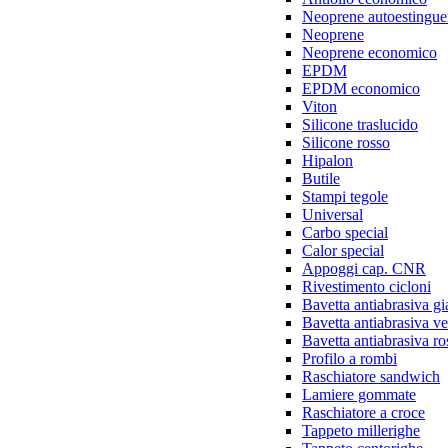
Neoprene autoestingue
Neoprene
Neoprene economico
EPDM
EPDM economico
Viton
Silicone traslucido
Silicone rosso
Hipalon
Butile
Stampi tegole
Universal
Carbo special
Calor special
Appoggi cap. CNR
Rivestimento cicloni
Bavetta antiabrasiva gi
Bavetta antiabrasiva v
Bavetta antiabrasiva ro
Profilo a rombi
Raschiatore sandwich
Lamiere gommate
Raschiatore a croce
Tappeto millerighe