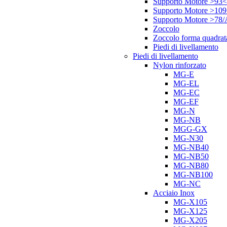
Supporto Motore >93<
Supporto Motore >10
Supporto Motore >78
Zoccolo
Zoccolo forma quadrat
Piedi di livellamento
Piedi di livellamento
Nylon rinforzato
MG-E
MG-EL
MG-EC
MG-EF
MG-N
MG-NB
MGG-GX
MG-N30
MG-NB40
MG-NB50
MG-NB80
MG-NB100
MG-NC
Acciaio Inox
MG-X105
MG-X125
MG-X205