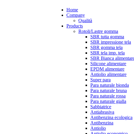
Home
Company
Qualità
Products
Rotoli/Lastre gomma
SBR tutta gomma
SBR impressione tela
SBR gomma tela
SBR tela imp. tela
SBR Bianca alimentar
Silicone alimentare
EPDM alimentare
Antiolio alimentare
Super para
Para naturale bionda
Para naturale bruna
Para naturale rossa
Para naturale gialla
Sabbiatrice
Antiabrasiva
Antibenzina ecologica
Antibenzina
Antiolio
Antiolio economico