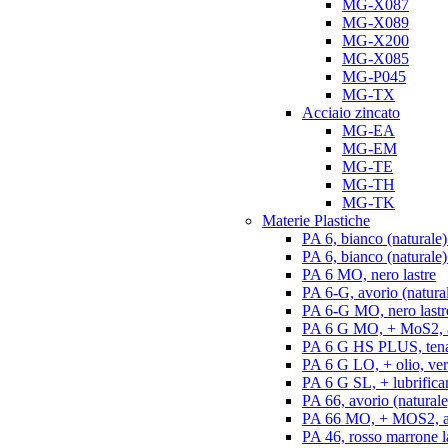
MG-X087
MG-X089
MG-X200
MG-X085
MG-P045
MG-TX
Acciaio zincato
MG-EA
MG-EM
MG-TE
MG-TH
MG-TK
Materie Plastiche
PA 6, bianco (naturale)
PA 6, bianco (naturale) 
PA 6 MO, nero lastre
PA 6-G, avorio (natural
PA 6-G MO, nero lastr
PA 6 G MO, + MoS2, an
PA 6 G HS PLUS, tenac
PA 6 G LO, + olio, ver
PA 6 G SL, + lubrifican
PA 66, avorio (naturale)
PA 66 MO, + MOS2, ant
PA 46, rosso marrone l