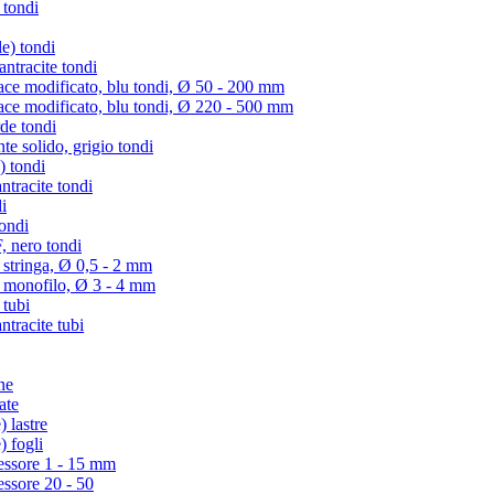
 tondi
e) tondi
tracite tondi
e modificato, blu tondi, Ø 50 - 200 mm
e modificato, blu tondi, Ø 220 - 500 mm
de tondi
te solido, grigio tondi
) tondi
tracite tondi
i
ondi
 nero tondi
 stringa, Ø 0,5 - 2 mm
) monofilo, Ø 3 - 4 mm
 tubi
racite tubi
ne
ate
 lastre
) fogli
essore 1 - 15 mm
essore 20 - 50