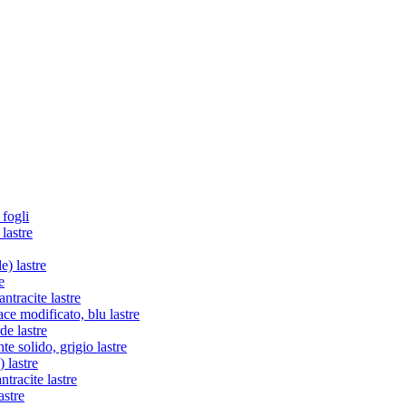
 fogli
lastre
e) lastre
e
tracite lastre
e modificato, blu lastre
de lastre
te solido, grigio lastre
 lastre
racite lastre
astre