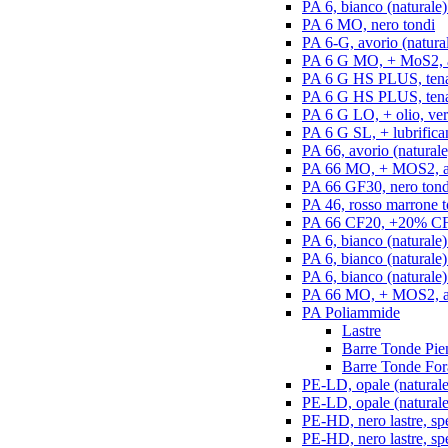
PA 6, bianco (naturale)
PA 6 MO, nero tondi
PA 6-G, avorio (natural
PA 6 G MO, + MoS2, an
PA 6 G HS PLUS, tenac
PA 6 G HS PLUS, tenac
PA 6 G LO, + olio, ver
PA 6 G SL, + lubrifican
PA 66, avorio (naturale
PA 66 MO, + MOS2, an
PA 66 GF30, nero tond
PA 46, rosso marrone t
PA 66 CF20, +20% CF,
PA 6, bianco (naturale)
PA 6, bianco (naturale
PA 6, bianco (naturale)
PA 66 MO, + MOS2, ant
PA Poliammide
Lastre
Barre Tonde Pie
Barre Tonde For
PE-LD, opale (naturale)
PE-LD, opale (naturale
PE-HD, nero lastre, sp
PE-HD, nero lastre, sp