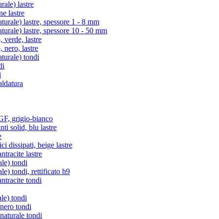
ale) lastre
e lastre
rale) lastre, spessore 1 - 8 mm
rale) lastre, spessore 10 - 50 mm
verde, lastre
nero, lastre
urale) tondi
di
i
aldatura
, grigio-bianco
i solid, blu lastre
e
i dissipati, beige lastre
racite lastre
le) tondi
) tondi, rettificato h9
tracite tondi
le) tondi
 nero tondi
naturale tondi