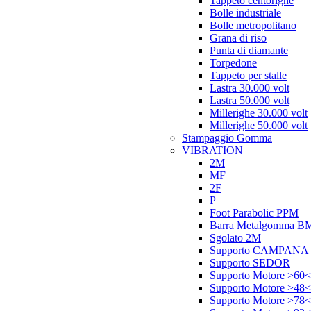
Tappeto centorighe
Bolle industriale
Bolle metropolitano
Grana di riso
Punta di diamante
Torpedone
Tappeto per stalle
Lastra 30.000 volt
Lastra 50.000 volt
Millerighe 30.000 volt
Millerighe 50.000 volt
Stampaggio Gomma
VIBRATION
2M
MF
2F
P
Foot Parabolic PPM
Barra Metalgomma B
Sgolato 2M
Supporto CAMPANA
Supporto SEDOR
Supporto Motore >60<
Supporto Motore >48<
Supporto Motore >78<