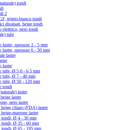
turale) tondi
di
di 2
 grigio-bianco tondi
i dissipati, beige tondi
lettrico, nero tondi
le) tubi
lastre, spessore 2 - 5 mm
lastre, spessore 6 - 50 mm
e lastre
stre
 lastre
tubi, Ø 5,0 - 6,5 mm
 tubi, Ø 7 - 40 mm
 tubi, Ø 50 - 120 mm
 tondi
aturale) lastre
eige lastre
ne, nero lastre
beige chiaro (FDA) lastre
beige-marrone lastre
 tondi, Ø 4 - 30 mm
e tondi, Ø 35 - 60 mm
e tondi, Ø 65 - 195 mm