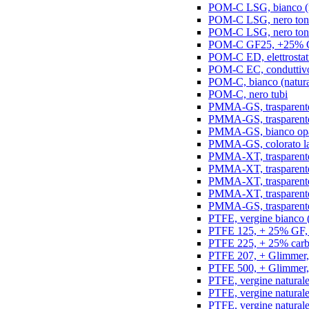
POM-C LSG, bianco (na
POM-C LSG, nero ton
POM-C LSG, nero ton
POM-C GF25, +25% GF,
POM-C ED, elettrostatic
POM-C EC, conduttivo e
POM-C, bianco (natura
POM-C, nero tubi
PMMA-GS, trasparente 
PMMA-GS, trasparente 
PMMA-GS, bianco opal
PMMA-GS, colorato la
PMMA-XT, trasparente
PMMA-XT, trasparente 
PMMA-XT, trasparente
PMMA-XT, trasparente
PMMA-GS, trasparente
PTFE, vergine bianco (n
PTFE 125, + 25% GF, b
PTFE 225, + 25% carbo
PTFE 207, + Glimmer, 
PTFE 500, + Glimmer, 
PTFE, vergine naturale
PTFE, vergine natural
PTFE, vergine natural