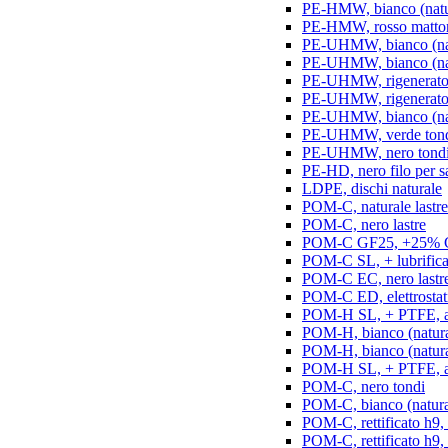
PE-HMW, bianco (natur
PE-HMW, rosso matton
PE-UHMW, bianco (natu
PE-UHMW, bianco (natu
PE-UHMW, rigenerato, 
PE-UHMW, rigenerato, 
PE-UHMW, bianco (nat
PE-UHMW, verde ton
PE-UHMW, nero tond
PE-HD, nero filo per s
LDPE, dischi naturale
POM-C, naturale lastre
POM-C, nero lastre
POM-C GF25, +25% GF
POM-C SL, + lubrificant
POM-C EC, nero lastr
POM-C ED, elettrostatic
POM-H SL, + PTFE, ant
POM-H, bianco (natura
POM-H, bianco (naturale
POM-H SL, + PTFE, an
POM-C, nero tondi
POM-C, bianco (natura
POM-C, rettificato h9,
POM-C, rettificato h9, 