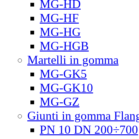
MG-HD
MG-HF
MG-HG
MG-HGB
Martelli in gomma
MG-GK5
MG-GK10
MG-GZ
Giunti in gomma Flang
PN 10 DN 200÷700