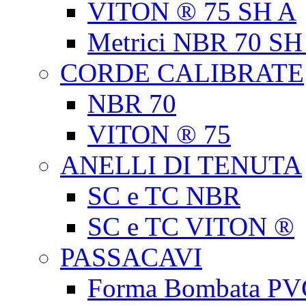
VITON ® 75 SH A
Metrici NBR 70 SH
CORDE CALIBRATE
NBR 70
VITON ® 75
ANELLI DI TENUTA
SC e TC NBR
SC e TC VITON ®
PASSACAVI
Forma Bombata PV