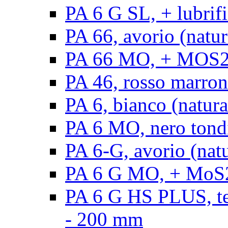
PA 6 G SL, + lubrifi
PA 66, avorio (natura
PA 66 MO, + MOS2, a
PA 46, rosso marrone
PA 6, bianco (natura
PA 6 MO, nero tond
PA 6-G, avorio (natu
PA 6 G MO, + MoS2,
PA 6 G HS PLUS, ten
- 200 mm