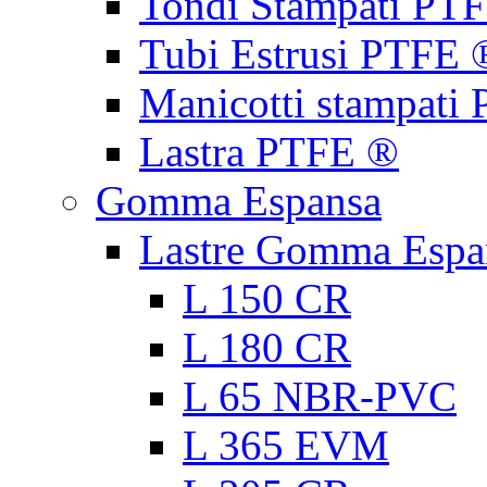
Tondi Stampati PT
Tubi Estrusi PTFE 
Manicotti stampati
Lastra PTFE ®
Gomma Espansa
Lastre Gomma Espa
L 150 CR
L 180 CR
L 65 NBR-PVC
L 365 EVM