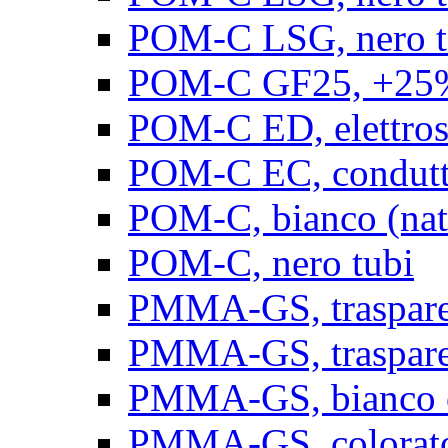
POM-C LSG, nero t
POM-C GF25, +25% 
POM-C ED, elettrosta
POM-C EC, conduttiv
POM-C, bianco (natu
POM-C, nero tubi
PMMA-GS, trasparent
PMMA-GS, trasparen
PMMA-GS, bianco op
PMMA-GS, colorato 