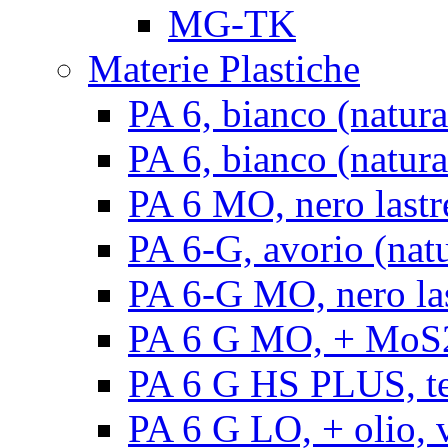
MG-TK
Materie Plastiche
PA 6, bianco (natura
PA 6, bianco (natural
PA 6 MO, nero lastr
PA 6-G, avorio (natu
PA 6-G MO, nero la
PA 6 G MO, + MoS2, 
PA 6 G HS PLUS, ten
PA 6 G LO, + olio, v