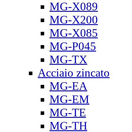
MG-X089
MG-X200
MG-X085
MG-P045
MG-TX
Acciaio zincato
MG-EA
MG-EM
MG-TE
MG-TH