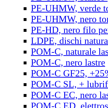
PE-UHMW, verde t
PE-UHMW, nero to
PE-HD, nero filo pe
LDPE, dischi natura
POM-C, naturale las
POM-C, nero lastre
POM-C GF25, +25% 
POM-C SL, + lubrific
POM-C EC, nero las
POM-C ED, elettrosta