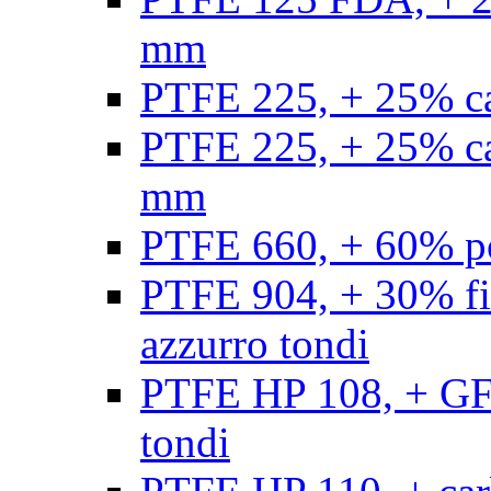
mm
PTFE 225, + 25% ca
PTFE 225, + 25% ca
mm
PTFE 660, + 60% po
PTFE 904, + 30% fibr
azzurro tondi
PTFE HP 108, + GF +
tondi