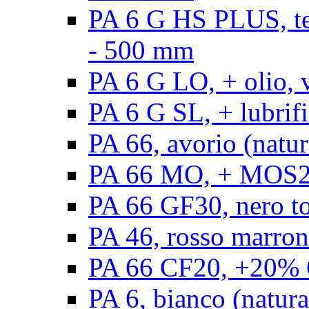
PA 6 G HS PLUS, ten
- 500 mm
PA 6 G LO, + olio, 
PA 6 G SL, + lubrifi
PA 66, avorio (natur
PA 66 MO, + MOS2, 
PA 66 GF30, nero t
PA 46, rosso marron
PA 66 CF20, +20% C
PA 6, bianco (natura