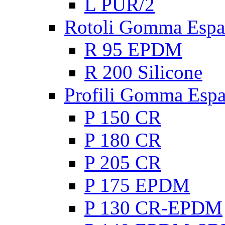
L PUR/2
Rotoli Gomma Espa
R 95 EPDM
R 200 Silicone
Profili Gomma Esp
P 150 CR
P 180 CR
P 205 CR
P 175 EPDM
P 130 CR-EPDM