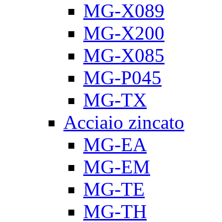
MG-X089
MG-X200
MG-X085
MG-P045
MG-TX
Acciaio zincato
MG-EA
MG-EM
MG-TE
MG-TH