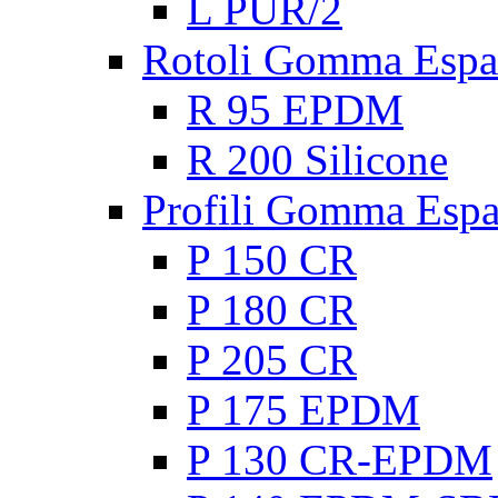
L PUR/2
Rotoli Gomma Espa
R 95 EPDM
R 200 Silicone
Profili Gomma Esp
P 150 CR
P 180 CR
P 205 CR
P 175 EPDM
P 130 CR-EPDM