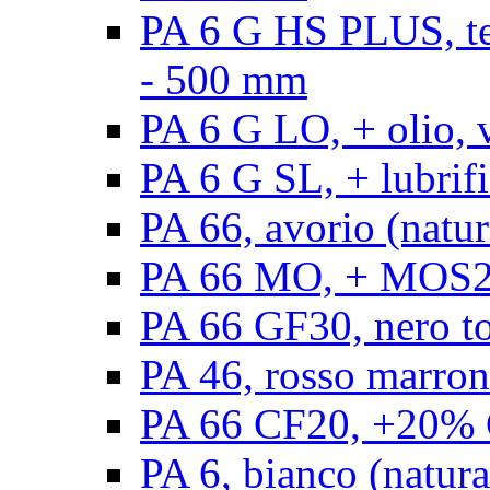
PA 6 G HS PLUS, ten
- 500 mm
PA 6 G LO, + olio, 
PA 6 G SL, + lubrifi
PA 66, avorio (natur
PA 66 MO, + MOS2, 
PA 66 GF30, nero t
PA 46, rosso marron
PA 66 CF20, +20% C
PA 6, bianco (natura