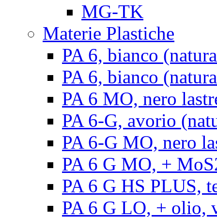
MG-TK
Materie Plastiche
PA 6, bianco (natura
PA 6, bianco (natural
PA 6 MO, nero lastr
PA 6-G, avorio (natu
PA 6-G MO, nero la
PA 6 G MO, + MoS2, 
PA 6 G HS PLUS, ten
PA 6 G LO, + olio, v