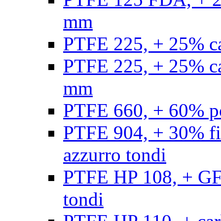
mm
PTFE 225, + 25% ca
PTFE 225, + 25% ca
mm
PTFE 660, + 60% po
PTFE 904, + 30% fibr
azzurro tondi
PTFE HP 108, + GF +
tondi