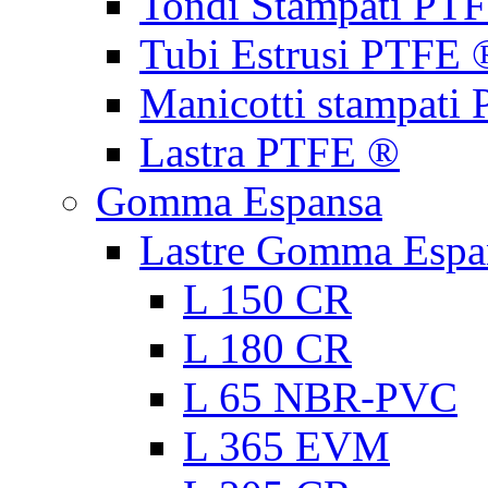
Tondi Stampati PT
Tubi Estrusi PTFE 
Manicotti stampati
Lastra PTFE ®
Gomma Espansa
Lastre Gomma Espa
L 150 CR
L 180 CR
L 65 NBR-PVC
L 365 EVM