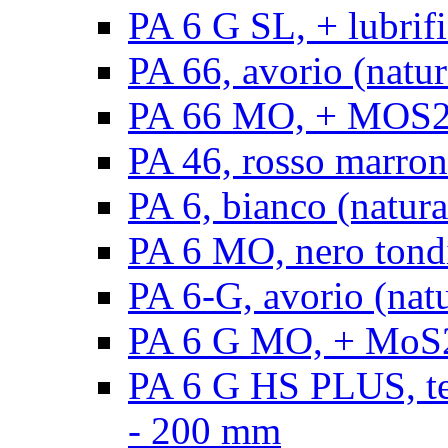
PA 6 G SL, + lubrifi
PA 66, avorio (natura
PA 66 MO, + MOS2, a
PA 46, rosso marrone
PA 6, bianco (natura
PA 6 MO, nero tond
PA 6-G, avorio (natu
PA 6 G MO, + MoS2,
PA 6 G HS PLUS, ten
- 200 mm