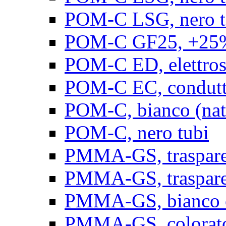
POM-C LSG, nero t
POM-C GF25, +25% 
POM-C ED, elettrosta
POM-C EC, conduttiv
POM-C, bianco (natu
POM-C, nero tubi
PMMA-GS, trasparent
PMMA-GS, trasparen
PMMA-GS, bianco op
PMMA-GS, colorato 