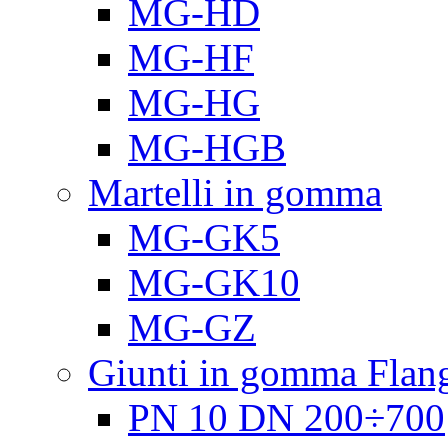
MG-HD
MG-HF
MG-HG
MG-HGB
Martelli in gomma
MG-GK5
MG-GK10
MG-GZ
Giunti in gomma Flang
PN 10 DN 200÷700