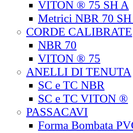
VITON ® 75 SH A
Metrici NBR 70 SH
CORDE CALIBRATE
NBR 70
VITON ® 75
ANELLI DI TENUTA
SC e TC NBR
SC e TC VITON ®
PASSACAVI
Forma Bombata PV