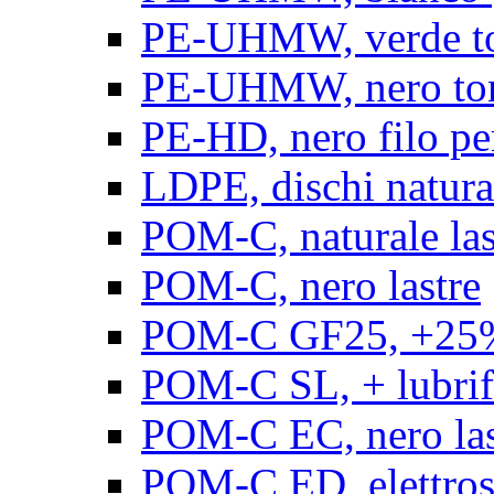
PE-UHMW, verde t
PE-UHMW, nero to
PE-HD, nero filo pe
LDPE, dischi natura
POM-C, naturale las
POM-C, nero lastre
POM-C GF25, +25% 
POM-C SL, + lubrific
POM-C EC, nero las
POM-C ED, elettrosta