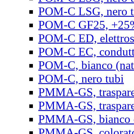
POM-C LSG, nero t
POM-C GF25, +25% 
POM-C ED, elettrosta
POM-C EC, conduttiv
POM-C, bianco (natu
POM-C, nero tubi
PMMA-GS, trasparent
PMMA-GS, trasparen
PMMA-GS, bianco op
PMMA-GS, colorato 