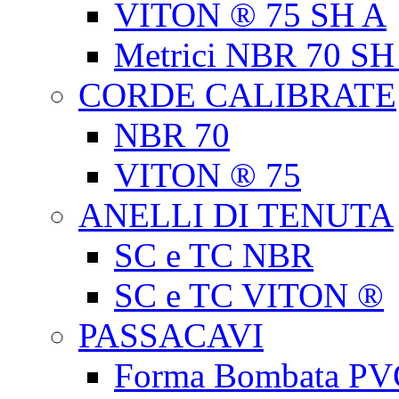
VITON ® 75 SH A
Metrici NBR 70 SH
CORDE CALIBRATE
NBR 70
VITON ® 75
ANELLI DI TENUTA
SC e TC NBR
SC e TC VITON ®
PASSACAVI
Forma Bombata PV