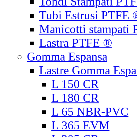
Tondi Stampati PT
Tubi Estrusi PTFE 
Manicotti stampati
Lastra PTFE ®
Gomma Espansa
Lastre Gomma Espa
L 150 CR
L 180 CR
L 65 NBR-PVC
L 365 EVM