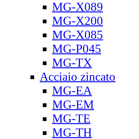
MG-X089
MG-X200
MG-X085
MG-P045
MG-TX
Acciaio zincato
MG-EA
MG-EM
MG-TE
MG-TH