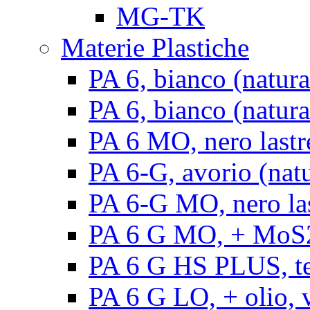
MG-TK
Materie Plastiche
PA 6, bianco (natura
PA 6, bianco (natural
PA 6 MO, nero lastr
PA 6-G, avorio (natu
PA 6-G MO, nero la
PA 6 G MO, + MoS2, 
PA 6 G HS PLUS, ten
PA 6 G LO, + olio, v