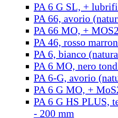
PA 6 G SL, + lubrifi
PA 66, avorio (natura
PA 66 MO, + MOS2, a
PA 46, rosso marrone
PA 6, bianco (natura
PA 6 MO, nero tond
PA 6-G, avorio (natu
PA 6 G MO, + MoS2,
PA 6 G HS PLUS, ten
- 200 mm