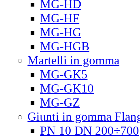
MG-HD
MG-HF
MG-HG
MG-HGB
Martelli in gomma
MG-GK5
MG-GK10
MG-GZ
Giunti in gomma Flang
PN 10 DN 200÷700