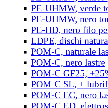
PE-UHMW, verde t
PE-UHMW, nero to
PE-HD, nero filo pe
LDPE, dischi natura
POM-C, naturale las
POM-C, nero lastre
POM-C GF25, +25% 
POM-C SL, + lubrific
POM-C EC, nero las
POM-C ED, elettrosta