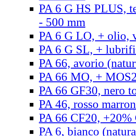
PA 6 G HS PLUS, ten
- 500 mm
PA 6 G LO, + olio, 
PA 6 G SL, + lubrifi
PA 66, avorio (natur
PA 66 MO, + MOS2, 
PA 66 GF30, nero t
PA 46, rosso marron
PA 66 CF20, +20% C
PA 6, bianco (natura