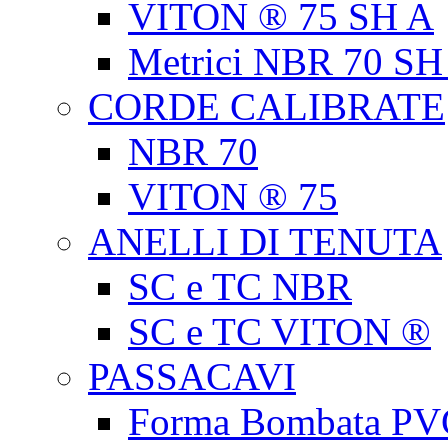
VITON ® 75 SH A
Metrici NBR 70 SH
CORDE CALIBRATE
NBR 70
VITON ® 75
ANELLI DI TENUTA
SC e TC NBR
SC e TC VITON ®
PASSACAVI
Forma Bombata PV