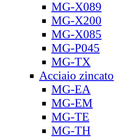
MG-X089
MG-X200
MG-X085
MG-P045
MG-TX
Acciaio zincato
MG-EA
MG-EM
MG-TE
MG-TH