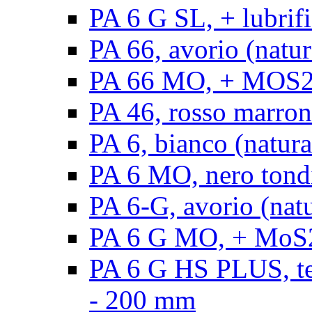
PA 6 G SL, + lubrifi
PA 66, avorio (natura
PA 66 MO, + MOS2, a
PA 46, rosso marrone
PA 6, bianco (natura
PA 6 MO, nero tond
PA 6-G, avorio (natu
PA 6 G MO, + MoS2,
PA 6 G HS PLUS, ten
- 200 mm