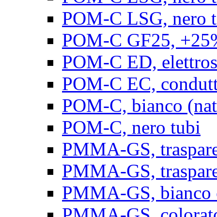
POM-C LSG, nero t
POM-C GF25, +25% 
POM-C ED, elettrosta
POM-C EC, conduttiv
POM-C, bianco (natu
POM-C, nero tubi
PMMA-GS, trasparent
PMMA-GS, trasparen
PMMA-GS, bianco op
PMMA-GS, colorato 