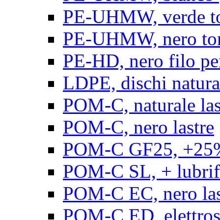
PE-UHMW, verde t
PE-UHMW, nero to
PE-HD, nero filo pe
LDPE, dischi natura
POM-C, naturale las
POM-C, nero lastre
POM-C GF25, +25% 
POM-C SL, + lubrific
POM-C EC, nero las
POM-C ED, elettrosta