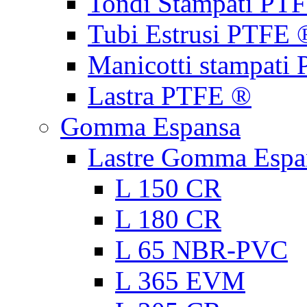
Tondi Stampati PT
Tubi Estrusi PTFE 
Manicotti stampati
Lastra PTFE ®
Gomma Espansa
Lastre Gomma Espa
L 150 CR
L 180 CR
L 65 NBR-PVC
L 365 EVM