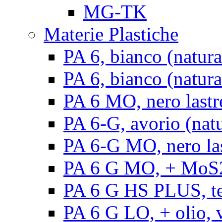
MG-TK
Materie Plastiche
PA 6, bianco (natura
PA 6, bianco (natural
PA 6 MO, nero lastr
PA 6-G, avorio (natu
PA 6-G MO, nero la
PA 6 G MO, + MoS2, 
PA 6 G HS PLUS, ten
PA 6 G LO, + olio, v