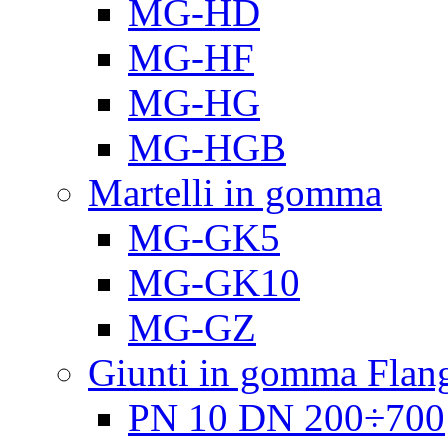
MG-HD
MG-HF
MG-HG
MG-HGB
Martelli in gomma
MG-GK5
MG-GK10
MG-GZ
Giunti in gomma Flang
PN 10 DN 200÷700