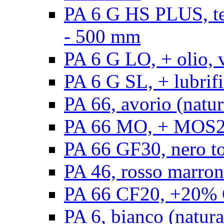
PA 6 G HS PLUS, ten
- 500 mm
PA 6 G LO, + olio, 
PA 6 G SL, + lubrifi
PA 66, avorio (natur
PA 66 MO, + MOS2, 
PA 66 GF30, nero t
PA 46, rosso marron
PA 66 CF20, +20% C
PA 6, bianco (natura