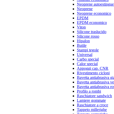
Neoprene autoestingue
Neoprene
Neoprene economico
EPDM
EPDM economico
Viton
Silicone traslucido
Silicone rosso
Hipalon
Butile
Stampi tegole
Universal
Carbo special
Calor special
Appoggi cap. CNR
Rivestimento cicloni
Bavetta antiabrasiva gi
Bavetta antiabrasiva v
Bavetta antiabrasiva ro
Profilo a rombi
Raschiatore sandwich
Lamiere gommate
Raschiatore a croce
Tappeto millerighe