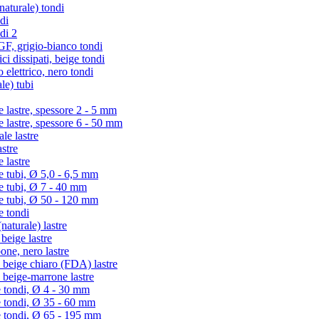
turale) tondi
di
di 2
 grigio-bianco tondi
i dissipati, beige tondi
lettrico, nero tondi
le) tubi
lastre, spessore 2 - 5 mm
lastre, spessore 6 - 50 mm
e lastre
stre
 lastre
tubi, Ø 5,0 - 6,5 mm
 tubi, Ø 7 - 40 mm
 tubi, Ø 50 - 120 mm
 tondi
aturale) lastre
eige lastre
ne, nero lastre
beige chiaro (FDA) lastre
beige-marrone lastre
 tondi, Ø 4 - 30 mm
e tondi, Ø 35 - 60 mm
e tondi, Ø 65 - 195 mm