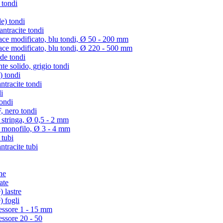
 tondi
e) tondi
tracite tondi
e modificato, blu tondi, Ø 50 - 200 mm
e modificato, blu tondi, Ø 220 - 500 mm
de tondi
te solido, grigio tondi
) tondi
tracite tondi
i
ondi
 nero tondi
 stringa, Ø 0,5 - 2 mm
) monofilo, Ø 3 - 4 mm
 tubi
racite tubi
ne
ate
 lastre
) fogli
essore 1 - 15 mm
essore 20 - 50