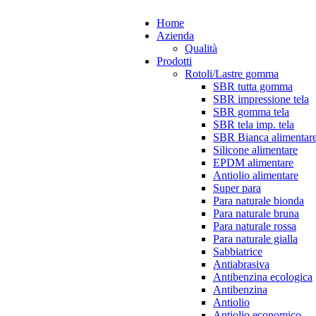
Home
Azienda
Qualità
Prodotti
Rotoli/Lastre gomma
SBR tutta gomma
SBR impressione tela
SBR gomma tela
SBR tela imp. tela
SBR Bianca alimentar
Silicone alimentare
EPDM alimentare
Antiolio alimentare
Super para
Para naturale bionda
Para naturale bruna
Para naturale rossa
Para naturale gialla
Sabbiatrice
Antiabrasiva
Antibenzina ecologica
Antibenzina
Antiolio
Antiolio economico