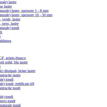
ale) lastre
e lastre
rale) lastre, spessore 1 - 8 mm
rale) lastre, spessore 10 - 50 mm
verde, lastre
nero, lastre
urale) tondi
di
i
aldatura
, grigio-bianco
i solid, blu lastre
e
i dissipati, beige lastre
racite lastre
le) tondi
) tondi, rettificato h9
tracite tondi
le) tondi
 nero tondi
naturale tondi