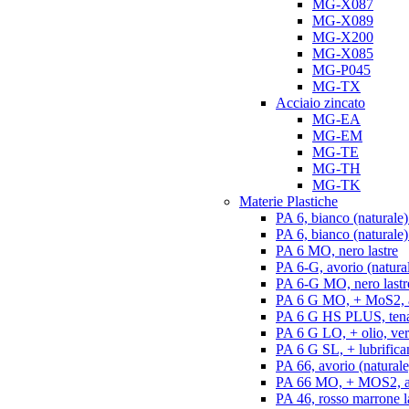
MG-X087
MG-X089
MG-X200
MG-X085
MG-P045
MG-TX
Acciaio zincato
MG-EA
MG-EM
MG-TE
MG-TH
MG-TK
Materie Plastiche
PA 6, bianco (naturale)
PA 6, bianco (naturale) 
PA 6 MO, nero lastre
PA 6-G, avorio (natural
PA 6-G MO, nero lastr
PA 6 G MO, + MoS2, an
PA 6 G HS PLUS, tenac
PA 6 G LO, + olio, ver
PA 6 G SL, + lubrifican
PA 66, avorio (naturale)
PA 66 MO, + MOS2, ant
PA 46, rosso marrone l