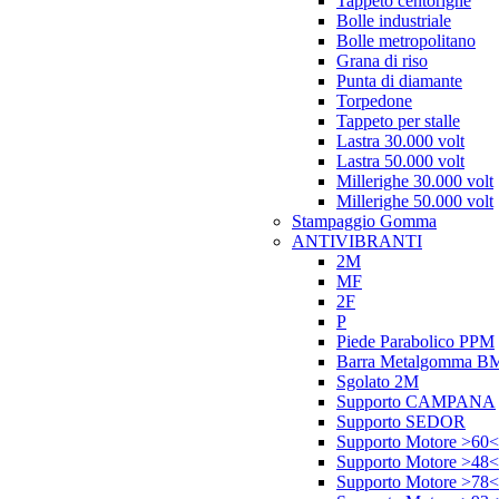
Tappeto centorighe
Bolle industriale
Bolle metropolitano
Grana di riso
Punta di diamante
Torpedone
Tappeto per stalle
Lastra 30.000 volt
Lastra 50.000 volt
Millerighe 30.000 volt
Millerighe 50.000 volt
Stampaggio Gomma
ANTIVIBRANTI
2M
MF
2F
P
Piede Parabolico PPM
Barra Metalgomma B
Sgolato 2M
Supporto CAMPANA
Supporto SEDOR
Supporto Motore >60<
Supporto Motore >48<
Supporto Motore >78<