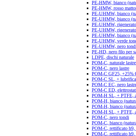
PE-HMW, bianco (natur
PE-HMW, rosso matton
PE-UHMW, bianco (natu
PE-UHMW, bianco (natu
PE-UHMW, rigenerato, 
PE-UHMW, rigenerato, 
PE-UHMW, bianco (nat
PE-UHMW, verde ton
PE-UHMW, nero tond
PE-HD, nero filo per s
LDPE, dischi naturale
POM-C, naturale lastre
POM-C, nero lastre
POM-C GF25, +25% GF
POM-C SL, + lubrificant
POM-C EC, nero lastr
POM-C ED, elettrostatic
POM-H SL, + PTFE, ant
POM-H, bianco (natura
POM-H, bianco (naturale
POM-H SL, + PTFE, an
POM-C, nero tondi
POM-C, bianco (natura
POM-C, rettificato h9,
POM-C, rettificato h9, 