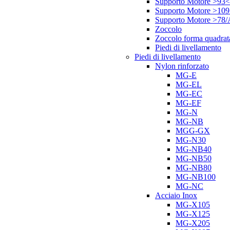
Supporto Motore >93<
Supporto Motore >10
Supporto Motore >78
Zoccolo
Zoccolo forma quadrat
Piedi di livellamento
Piedi di livellamento
Nylon rinforzato
MG-E
MG-EL
MG-EC
MG-EF
MG-N
MG-NB
MGG-GX
MG-N30
MG-NB40
MG-NB50
MG-NB80
MG-NB100
MG-NC
Acciaio Inox
MG-X105
MG-X125
MG-X205