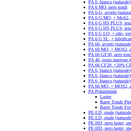
PA 6, bianco (naturale)
PA 6 MO, nero tondi
PA 6-G, avorio (natural
PA 6 G MO, + MoS2, an
PA 6 G HS PLUS, tenac
PA 6 G HS PLUS, tenac
PA 6 G LO, + olio, ver
PA 6 G SL, + lubrifican
PA 66, avorio (naturale
PA 66 MO, + MOS2, an
PA 66 GF30, nero tond
PA 46, rosso marrone t
PA 66 CF20, +20% CF,
PA 6, bianco (naturale)
PA 6, bianco (naturale
PA 6, bianco (naturale)
PA 66 MO, + MOS2, ant
PA Poliammide
Lastre
Barre Tonde Pie
Barre Tonde For
PE-LD, opale (naturale)
PE-LD, opale (naturale
PE-HD, nero lastre, sp
PE-HD, nero lastre, sp