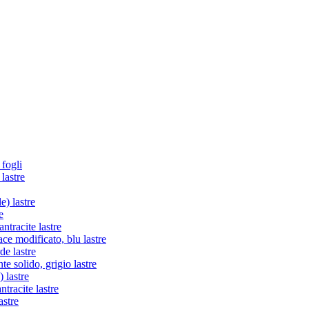
 fogli
lastre
e) lastre
e
tracite lastre
e modificato, blu lastre
de lastre
te solido, grigio lastre
 lastre
racite lastre
astre