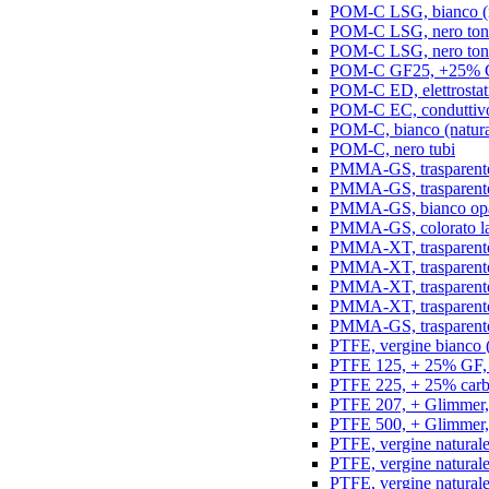
POM-C LSG, bianco (na
POM-C LSG, nero ton
POM-C LSG, nero ton
POM-C GF25, +25% GF,
POM-C ED, elettrostatic
POM-C EC, conduttivo e
POM-C, bianco (natura
POM-C, nero tubi
PMMA-GS, trasparente 
PMMA-GS, trasparente 
PMMA-GS, bianco opal
PMMA-GS, colorato la
PMMA-XT, trasparente
PMMA-XT, trasparente 
PMMA-XT, trasparente
PMMA-XT, trasparente
PMMA-GS, trasparente
PTFE, vergine bianco (n
PTFE 125, + 25% GF, b
PTFE 225, + 25% carbo
PTFE 207, + Glimmer, 
PTFE 500, + Glimmer, 
PTFE, vergine naturale
PTFE, vergine natural
PTFE, vergine natural