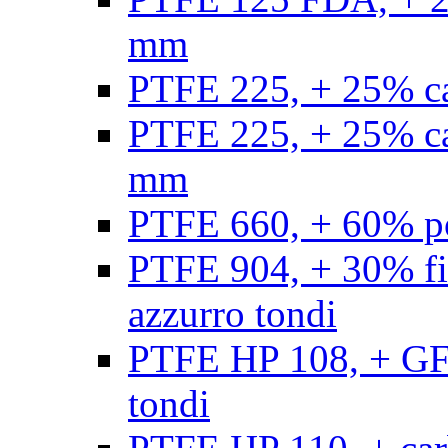
mm
PTFE 225, + 25% ca
PTFE 225, + 25% ca
mm
PTFE 660, + 60% po
PTFE 904, + 30% fibr
azzurro tondi
PTFE HP 108, + GF +
tondi