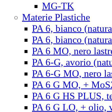
MG-TK
Materie Plastiche
PA 6, bianco (natura
PA 6, bianco (natural
PA 6 MO, nero lastr
PA 6-G, avorio (natu
PA 6-G MO, nero la
PA 6 G MO, + MoS2, 
PA 6 G HS PLUS, ten
PA 6 G LO, + olio, v