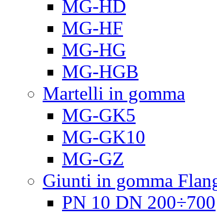
MG-HD
MG-HF
MG-HG
MG-HGB
Martelli in gomma
MG-GK5
MG-GK10
MG-GZ
Giunti in gomma Flang
PN 10 DN 200÷700