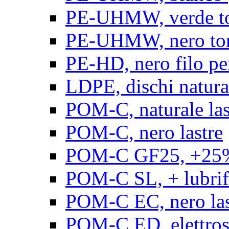
PE-UHMW, verde t
PE-UHMW, nero to
PE-HD, nero filo pe
LDPE, dischi natura
POM-C, naturale las
POM-C, nero lastre
POM-C GF25, +25% 
POM-C SL, + lubrific
POM-C EC, nero las
POM-C ED, elettrosta