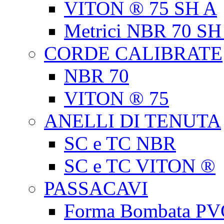
VITON ® 75 SH A
Metrici NBR 70 SH
CORDE CALIBRATE
NBR 70
VITON ® 75
ANELLI DI TENUTA
SC e TC NBR
SC e TC VITON ®
PASSACAVI
Forma Bombata PV