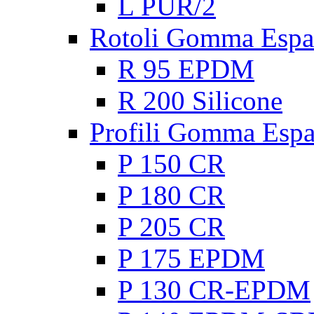
L PUR/2
Rotoli Gomma Espa
R 95 EPDM
R 200 Silicone
Profili Gomma Esp
P 150 CR
P 180 CR
P 205 CR
P 175 EPDM
P 130 CR-EPDM