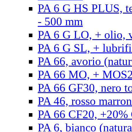
PA 6 G HS PLUS, ten
- 500 mm
PA 6 G LO, + olio, 
PA 6 G SL, + lubrifi
PA 66, avorio (natur
PA 66 MO, + MOS2, 
PA 66 GF30, nero t
PA 46, rosso marron
PA 66 CF20, +20% C
PA 6, bianco (natura