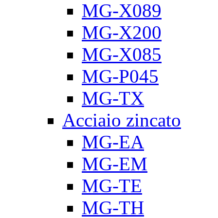
MG-X089
MG-X200
MG-X085
MG-P045
MG-TX
Acciaio zincato
MG-EA
MG-EM
MG-TE
MG-TH