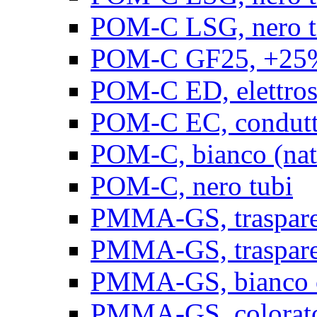
POM-C LSG, nero t
POM-C GF25, +25% 
POM-C ED, elettrosta
POM-C EC, conduttiv
POM-C, bianco (natu
POM-C, nero tubi
PMMA-GS, trasparent
PMMA-GS, trasparen
PMMA-GS, bianco op
PMMA-GS, colorato 