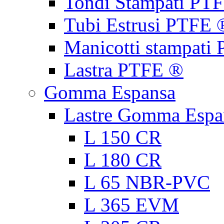
Tondi Stampati PT
Tubi Estrusi PTFE 
Manicotti stampati
Lastra PTFE ®
Gomma Espansa
Lastre Gomma Espa
L 150 CR
L 180 CR
L 65 NBR-PVC
L 365 EVM