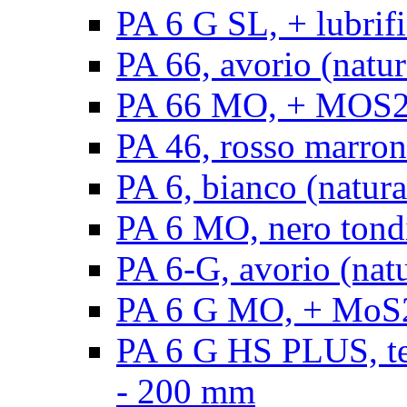
PA 6 G SL, + lubrifi
PA 66, avorio (natura
PA 66 MO, + MOS2, a
PA 46, rosso marrone
PA 6, bianco (natura
PA 6 MO, nero tond
PA 6-G, avorio (natu
PA 6 G MO, + MoS2,
PA 6 G HS PLUS, ten
- 200 mm