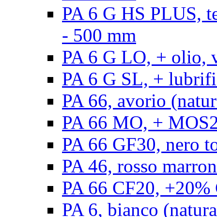
PA 6 G HS PLUS, ten
- 500 mm
PA 6 G LO, + olio, 
PA 6 G SL, + lubrifi
PA 66, avorio (natur
PA 66 MO, + MOS2, 
PA 66 GF30, nero t
PA 46, rosso marron
PA 66 CF20, +20% C
PA 6, bianco (natura