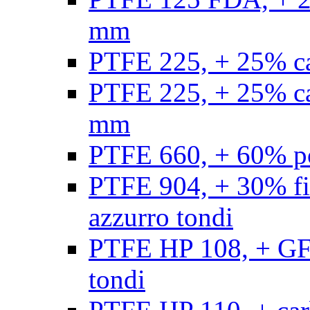
mm
PTFE 225, + 25% ca
PTFE 225, + 25% ca
mm
PTFE 660, + 60% po
PTFE 904, + 30% fibr
azzurro tondi
PTFE HP 108, + GF +
tondi