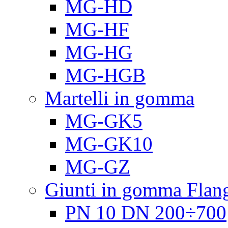
MG-HD
MG-HF
MG-HG
MG-HGB
Martelli in gomma
MG-GK5
MG-GK10
MG-GZ
Giunti in gomma Flang
PN 10 DN 200÷700