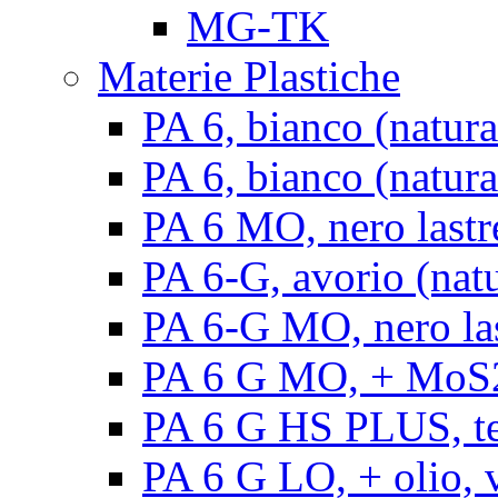
MG-TK
Materie Plastiche
PA 6, bianco (natura
PA 6, bianco (natural
PA 6 MO, nero lastr
PA 6-G, avorio (natu
PA 6-G MO, nero la
PA 6 G MO, + MoS2, 
PA 6 G HS PLUS, ten
PA 6 G LO, + olio, v