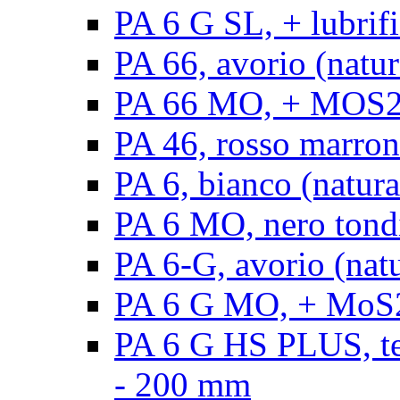
PA 6 G SL, + lubrifi
PA 66, avorio (natura
PA 66 MO, + MOS2, a
PA 46, rosso marrone
PA 6, bianco (natura
PA 6 MO, nero tond
PA 6-G, avorio (natu
PA 6 G MO, + MoS2,
PA 6 G HS PLUS, ten
- 200 mm