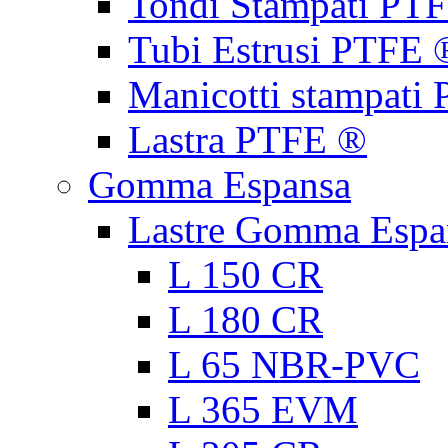
Tondi Stampati PT
Tubi Estrusi PTFE 
Manicotti stampati
Lastra PTFE ®
Gomma Espansa
Lastre Gomma Espa
L 150 CR
L 180 CR
L 65 NBR-PVC
L 365 EVM