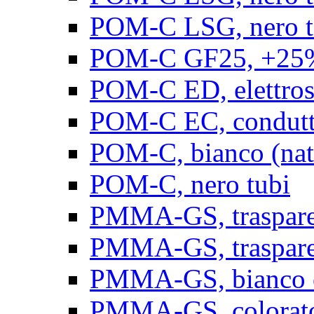
POM-C LSG, nero t
POM-C GF25, +25% 
POM-C ED, elettrosta
POM-C EC, conduttiv
POM-C, bianco (natu
POM-C, nero tubi
PMMA-GS, trasparent
PMMA-GS, trasparen
PMMA-GS, bianco op
PMMA-GS, colorato 