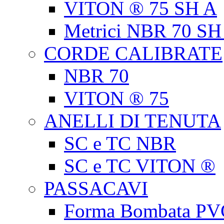
VITON ® 75 SH A
Metrici NBR 70 SH
CORDE CALIBRATE
NBR 70
VITON ® 75
ANELLI DI TENUTA
SC e TC NBR
SC e TC VITON ®
PASSACAVI
Forma Bombata PV