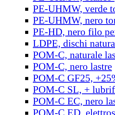
PE-UHMW, verde t
PE-UHMW, nero to
PE-HD, nero filo pe
LDPE, dischi natura
POM-C, naturale las
POM-C, nero lastre
POM-C GF25, +25% 
POM-C SL, + lubrific
POM-C EC, nero las
POM-C ED, elettrosta