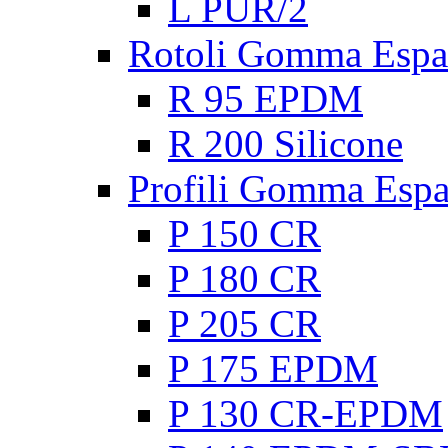
L PUR/2
Rotoli Gomma Espa
R 95 EPDM
R 200 Silicone
Profili Gomma Esp
P 150 CR
P 180 CR
P 205 CR
P 175 EPDM
P 130 CR-EPDM