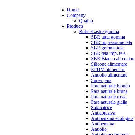
Home
Company
Qualità
Products
Rotoli/Lastre gomma
SBR tutta gomma
SBR impressione tela
SBR gomma tela
SBR tela imp. tela
SBR Bianca alimentar
Silicone alimentare
EPDM alimentare
Antiolio alimentare
Super para
Para naturale bionda
Para naturale bruna
Para naturale rossa
Para naturale gialla
Sabbiatrice
Antiabrasiva
Antibenzina ecologica
Antibenzina
Antiolio
Antiolio economico