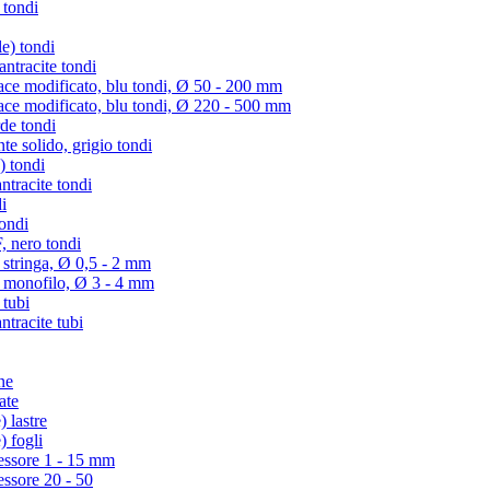
 tondi
e) tondi
tracite tondi
e modificato, blu tondi, Ø 50 - 200 mm
e modificato, blu tondi, Ø 220 - 500 mm
de tondi
te solido, grigio tondi
) tondi
tracite tondi
i
ondi
 nero tondi
 stringa, Ø 0,5 - 2 mm
) monofilo, Ø 3 - 4 mm
 tubi
racite tubi
ne
ate
 lastre
) fogli
essore 1 - 15 mm
essore 20 - 50