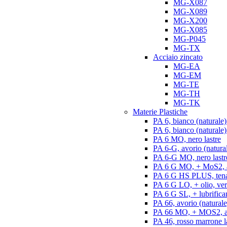
MG-X087
MG-X089
MG-X200
MG-X085
MG-P045
MG-TX
Acciaio zincato
MG-EA
MG-EM
MG-TE
MG-TH
MG-TK
Materie Plastiche
PA 6, bianco (naturale)
PA 6, bianco (naturale) 
PA 6 MO, nero lastre
PA 6-G, avorio (natural
PA 6-G MO, nero lastr
PA 6 G MO, + MoS2, an
PA 6 G HS PLUS, tenac
PA 6 G LO, + olio, ver
PA 6 G SL, + lubrifican
PA 66, avorio (naturale)
PA 66 MO, + MOS2, ant
PA 46, rosso marrone l