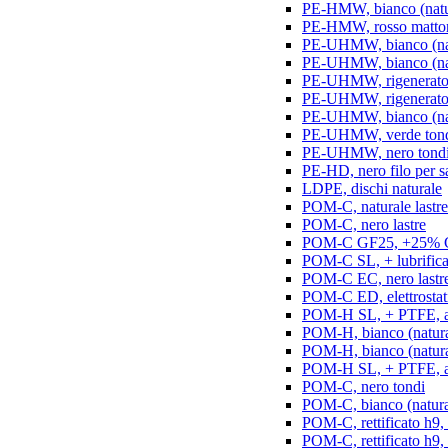
PE-HMW, bianco (natur
PE-HMW, rosso matton
PE-UHMW, bianco (natu
PE-UHMW, bianco (natu
PE-UHMW, rigenerato, 
PE-UHMW, rigenerato, 
PE-UHMW, bianco (nat
PE-UHMW, verde ton
PE-UHMW, nero tond
PE-HD, nero filo per s
LDPE, dischi naturale
POM-C, naturale lastre
POM-C, nero lastre
POM-C GF25, +25% GF
POM-C SL, + lubrificant
POM-C EC, nero lastr
POM-C ED, elettrostatic
POM-H SL, + PTFE, ant
POM-H, bianco (natura
POM-H, bianco (naturale
POM-H SL, + PTFE, an
POM-C, nero tondi
POM-C, bianco (natura
POM-C, rettificato h9,
POM-C, rettificato h9, 