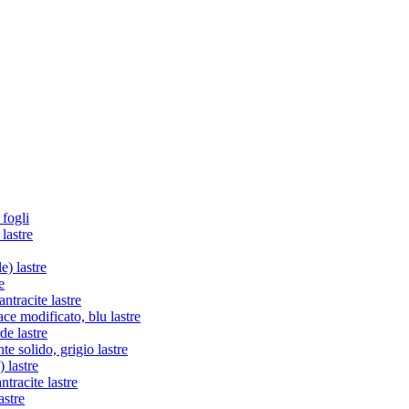
 fogli
lastre
e) lastre
e
tracite lastre
e modificato, blu lastre
de lastre
te solido, grigio lastre
 lastre
racite lastre
astre