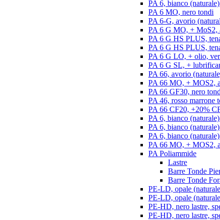
PA 6, bianco (naturale)
PA 6 MO, nero tondi
PA 6-G, avorio (natural
PA 6 G MO, + MoS2, an
PA 6 G HS PLUS, tenac
PA 6 G HS PLUS, tenac
PA 6 G LO, + olio, ver
PA 6 G SL, + lubrifican
PA 66, avorio (naturale
PA 66 MO, + MOS2, an
PA 66 GF30, nero tond
PA 46, rosso marrone t
PA 66 CF20, +20% CF,
PA 6, bianco (naturale)
PA 6, bianco (naturale
PA 6, bianco (naturale)
PA 66 MO, + MOS2, ant
PA Poliammide
Lastre
Barre Tonde Pie
Barre Tonde For
PE-LD, opale (naturale)
PE-LD, opale (naturale
PE-HD, nero lastre, sp
PE-HD, nero lastre, sp