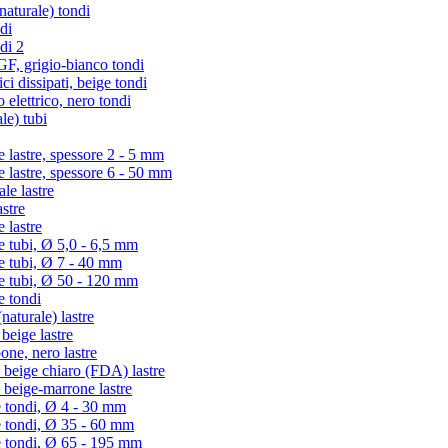
turale) tondi
di
di 2
 grigio-bianco tondi
i dissipati, beige tondi
lettrico, nero tondi
le) tubi
lastre, spessore 2 - 5 mm
lastre, spessore 6 - 50 mm
e lastre
stre
 lastre
tubi, Ø 5,0 - 6,5 mm
 tubi, Ø 7 - 40 mm
 tubi, Ø 50 - 120 mm
 tondi
aturale) lastre
eige lastre
ne, nero lastre
beige chiaro (FDA) lastre
beige-marrone lastre
 tondi, Ø 4 - 30 mm
e tondi, Ø 35 - 60 mm
e tondi, Ø 65 - 195 mm