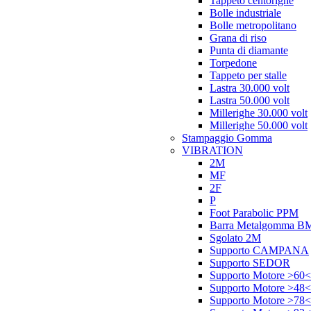
Tappeto centorighe
Bolle industriale
Bolle metropolitano
Grana di riso
Punta di diamante
Torpedone
Tappeto per stalle
Lastra 30.000 volt
Lastra 50.000 volt
Millerighe 30.000 volt
Millerighe 50.000 volt
Stampaggio Gomma
VIBRATION
2M
MF
2F
P
Foot Parabolic PPM
Barra Metalgomma B
Sgolato 2M
Supporto CAMPANA
Supporto SEDOR
Supporto Motore >60<
Supporto Motore >48<
Supporto Motore >78<