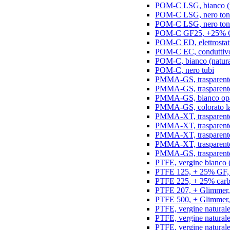
POM-C LSG, bianco (na
POM-C LSG, nero ton
POM-C LSG, nero ton
POM-C GF25, +25% GF,
POM-C ED, elettrostatic
POM-C EC, conduttivo e
POM-C, bianco (natura
POM-C, nero tubi
PMMA-GS, trasparente 
PMMA-GS, trasparente 
PMMA-GS, bianco opal
PMMA-GS, colorato la
PMMA-XT, trasparente
PMMA-XT, trasparente 
PMMA-XT, trasparente
PMMA-XT, trasparente
PMMA-GS, trasparente
PTFE, vergine bianco (n
PTFE 125, + 25% GF, b
PTFE 225, + 25% carbo
PTFE 207, + Glimmer, 
PTFE 500, + Glimmer, 
PTFE, vergine naturale
PTFE, vergine natural
PTFE, vergine natural