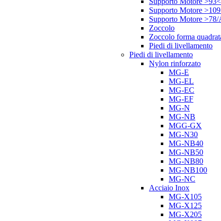
Supporto Motore >93<
Supporto Motore >10
Supporto Motore >78
Zoccolo
Zoccolo forma quadrat
Piedi di livellamento
Piedi di livellamento
Nylon rinforzato
MG-E
MG-EL
MG-EC
MG-EF
MG-N
MG-NB
MGG-GX
MG-N30
MG-NB40
MG-NB50
MG-NB80
MG-NB100
MG-NC
Acciaio Inox
MG-X105
MG-X125
MG-X205