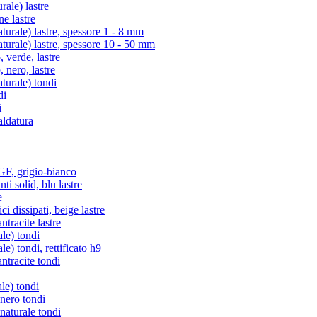
ale) lastre
e lastre
rale) lastre, spessore 1 - 8 mm
rale) lastre, spessore 10 - 50 mm
verde, lastre
nero, lastre
urale) tondi
di
i
aldatura
, grigio-bianco
i solid, blu lastre
e
i dissipati, beige lastre
racite lastre
le) tondi
) tondi, rettificato h9
tracite tondi
le) tondi
 nero tondi
naturale tondi