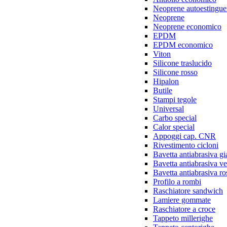
Neoprene autoestingue
Neoprene
Neoprene economico
EPDM
EPDM economico
Viton
Silicone traslucido
Silicone rosso
Hipalon
Butile
Stampi tegole
Universal
Carbo special
Calor special
Appoggi cap. CNR
Rivestimento cicloni
Bavetta antiabrasiva gi
Bavetta antiabrasiva v
Bavetta antiabrasiva ro
Profilo a rombi
Raschiatore sandwich
Lamiere gommate
Raschiatore a croce
Tappeto millerighe