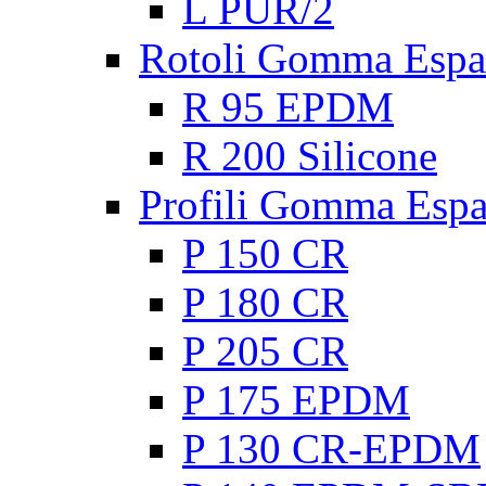
L PUR/2
Rotoli Gomma Espa
R 95 EPDM
R 200 Silicone
Profili Gomma Esp
P 150 CR
P 180 CR
P 205 CR
P 175 EPDM
P 130 CR-EPDM