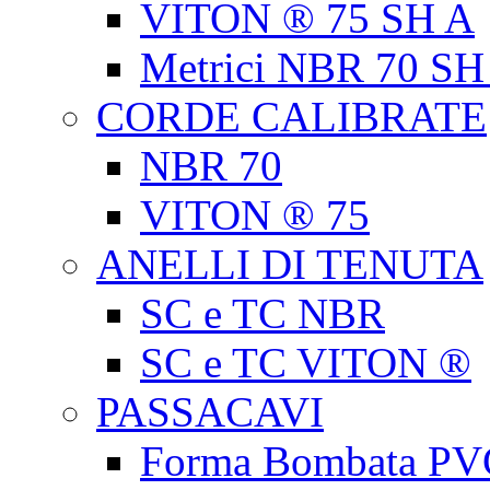
VITON ® 75 SH A
Metrici NBR 70 SH
CORDE CALIBRATE
NBR 70
VITON ® 75
ANELLI DI TENUTA
SC e TC NBR
SC e TC VITON ®
PASSACAVI
Forma Bombata PV