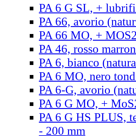
PA 6 G SL, + lubrifi
PA 66, avorio (natura
PA 66 MO, + MOS2, a
PA 46, rosso marrone
PA 6, bianco (natura
PA 6 MO, nero tond
PA 6-G, avorio (natu
PA 6 G MO, + MoS2,
PA 6 G HS PLUS, ten
- 200 mm