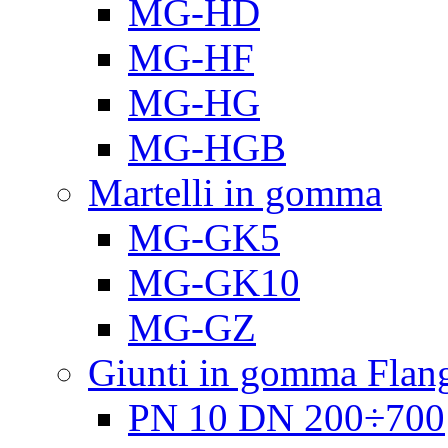
MG-HD
MG-HF
MG-HG
MG-HGB
Martelli in gomma
MG-GK5
MG-GK10
MG-GZ
Giunti in gomma Flang
PN 10 DN 200÷700