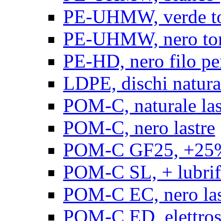
PE-UHMW, verde t
PE-UHMW, nero to
PE-HD, nero filo pe
LDPE, dischi natura
POM-C, naturale las
POM-C, nero lastre
POM-C GF25, +25% 
POM-C SL, + lubrific
POM-C EC, nero las
POM-C ED, elettrosta