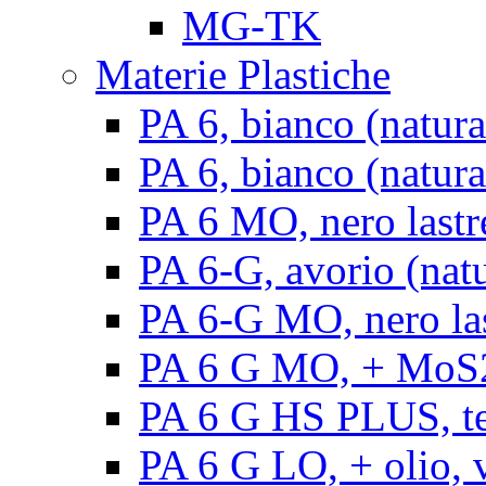
MG-TK
Materie Plastiche
PA 6, bianco (natura
PA 6, bianco (natural
PA 6 MO, nero lastr
PA 6-G, avorio (natu
PA 6-G MO, nero la
PA 6 G MO, + MoS2, 
PA 6 G HS PLUS, ten
PA 6 G LO, + olio, v