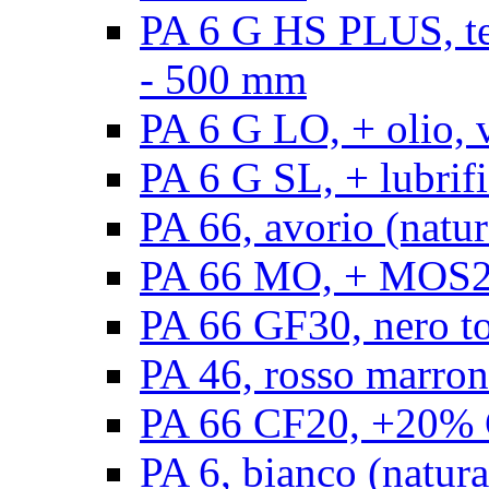
PA 6 G HS PLUS, ten
- 500 mm
PA 6 G LO, + olio, 
PA 6 G SL, + lubrifi
PA 66, avorio (natur
PA 66 MO, + MOS2, 
PA 66 GF30, nero t
PA 46, rosso marron
PA 66 CF20, +20% C
PA 6, bianco (natura