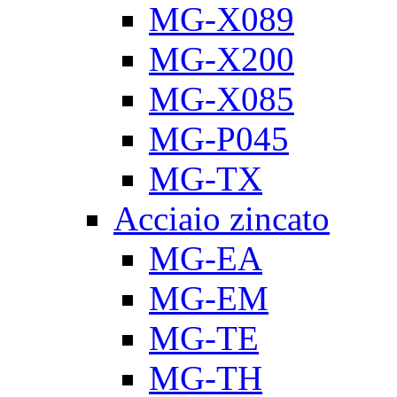
MG-X089
MG-X200
MG-X085
MG-P045
MG-TX
Acciaio zincato
MG-EA
MG-EM
MG-TE
MG-TH