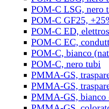
POM-C LSG, nero t
POM-C GF25, +25% 
POM-C ED, elettrosta
POM-C EC, conduttiv
POM-C, bianco (natu
POM-C, nero tubi
PMMA-GS, trasparent
PMMA-GS, trasparen
PMMA-GS, bianco op
PMMA-GS, colorato 