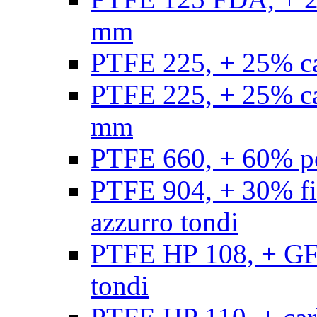
mm
PTFE 225, + 25% ca
PTFE 225, + 25% ca
mm
PTFE 660, + 60% po
PTFE 904, + 30% fibr
azzurro tondi
PTFE HP 108, + GF +
tondi