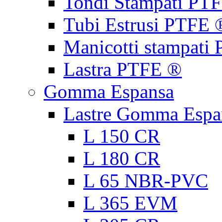
Tondi Stampati PT
Tubi Estrusi PTFE 
Manicotti stampati
Lastra PTFE ®
Gomma Espansa
Lastre Gomma Espa
L 150 CR
L 180 CR
L 65 NBR-PVC
L 365 EVM