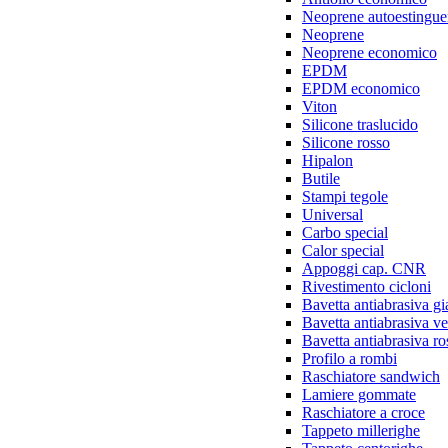
Neoprene autoestingue
Neoprene
Neoprene economico
EPDM
EPDM economico
Viton
Silicone traslucido
Silicone rosso
Hipalon
Butile
Stampi tegole
Universal
Carbo special
Calor special
Appoggi cap. CNR
Rivestimento cicloni
Bavetta antiabrasiva gi
Bavetta antiabrasiva v
Bavetta antiabrasiva ro
Profilo a rombi
Raschiatore sandwich
Lamiere gommate
Raschiatore a croce
Tappeto millerighe