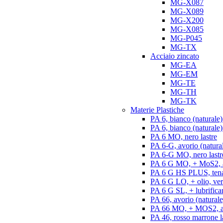
MG-X087
MG-X089
MG-X200
MG-X085
MG-P045
MG-TX
Acciaio zincato
MG-EA
MG-EM
MG-TE
MG-TH
MG-TK
Materie Plastiche
PA 6, bianco (naturale)
PA 6, bianco (naturale) 
PA 6 MO, nero lastre
PA 6-G, avorio (natural
PA 6-G MO, nero lastr
PA 6 G MO, + MoS2, an
PA 6 G HS PLUS, tenac
PA 6 G LO, + olio, ver
PA 6 G SL, + lubrifican
PA 66, avorio (naturale)
PA 66 MO, + MOS2, ant
PA 46, rosso marrone l