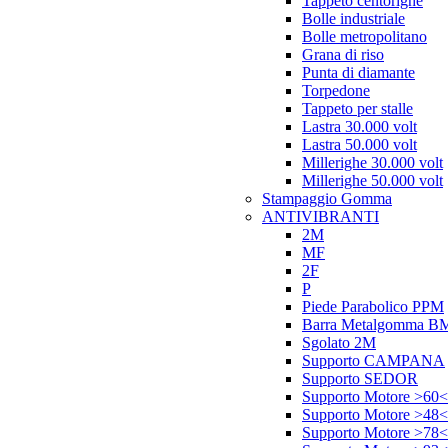
Tappeto centorighe
Bolle industriale
Bolle metropolitano
Grana di riso
Punta di diamante
Torpedone
Tappeto per stalle
Lastra 30.000 volt
Lastra 50.000 volt
Millerighe 30.000 volt
Millerighe 50.000 volt
Stampaggio Gomma
ANTIVIBRANTI
2M
MF
2F
P
Piede Parabolico PPM
Barra Metalgomma B
Sgolato 2M
Supporto CAMPANA
Supporto SEDOR
Supporto Motore >60<
Supporto Motore >48<
Supporto Motore >78<