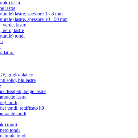
ale) lastre
e lastre
rale) lastre, spessore 1 - 8 mm
rale) lastre, spessore 10 - 50 mm
verde, lastre
nero, lastre
urale) tondi
di
i
aldatura
, grigio-bianco
i solid, blu lastre
e
i dissipati, beige lastre
racite lastre
le) tondi
) tondi, rettificato h9
tracite tondi
le) tondi
 nero tondi
naturale tondi