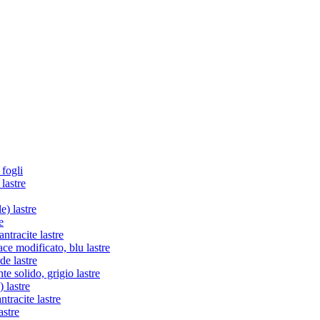
 fogli
lastre
e) lastre
e
tracite lastre
e modificato, blu lastre
de lastre
te solido, grigio lastre
 lastre
racite lastre
astre