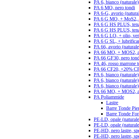
PA 6, bianco (naturale)
PA 6 MO, nero tondi
PA 6-G, avorio (natural
PA 6 G MO, + MoS2, an
PA 6 G HS PLUS, tenac
PA 6 G HS PLUS, tenac
PA 6 G LO, + olio, ver
PA 6 G SL, + lubrifican
PA 66, avorio (naturale
PA 66 MO, + MOS2, an
PA 66 GF30, nero tond
PA 46, rosso marrone t
PA 66 CF20, +20% CF,
PA 6, bianco (naturale)
PA 6, bianco (naturale
PA 6, bianco (naturale)
PA 66 MO, + MOS2, ant
PA Poliammide
Lastre
Barre Tonde Pie
Barre Tonde For
PE-LD, opale (naturale)
PE-LD, opale (naturale
PE-HD, nero lastre, sp
PE-HD, nero lastre, sp