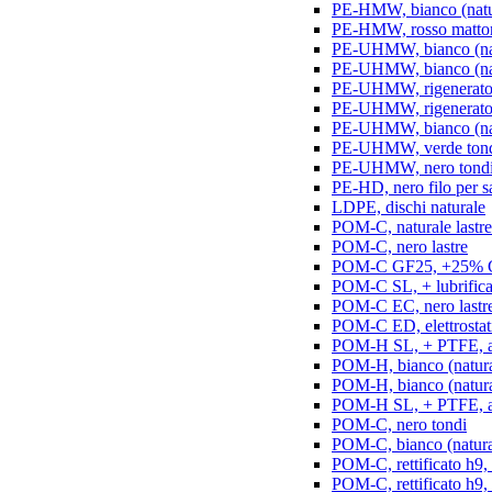
PE-HMW, bianco (natur
PE-HMW, rosso matton
PE-UHMW, bianco (natu
PE-UHMW, bianco (natu
PE-UHMW, rigenerato, 
PE-UHMW, rigenerato, 
PE-UHMW, bianco (nat
PE-UHMW, verde ton
PE-UHMW, nero tond
PE-HD, nero filo per s
LDPE, dischi naturale
POM-C, naturale lastre
POM-C, nero lastre
POM-C GF25, +25% GF
POM-C SL, + lubrificant
POM-C EC, nero lastr
POM-C ED, elettrostatic
POM-H SL, + PTFE, ant
POM-H, bianco (natura
POM-H, bianco (naturale
POM-H SL, + PTFE, an
POM-C, nero tondi
POM-C, bianco (natura
POM-C, rettificato h9,
POM-C, rettificato h9, 