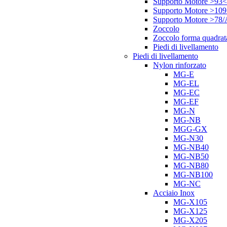
Supporto Motore >93<
Supporto Motore >10
Supporto Motore >78
Zoccolo
Zoccolo forma quadrat
Piedi di livellamento
Piedi di livellamento
Nylon rinforzato
MG-E
MG-EL
MG-EC
MG-EF
MG-N
MG-NB
MGG-GX
MG-N30
MG-NB40
MG-NB50
MG-NB80
MG-NB100
MG-NC
Acciaio Inox
MG-X105
MG-X125
MG-X205