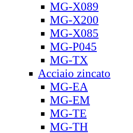
MG-X089
MG-X200
MG-X085
MG-P045
MG-TX
Acciaio zincato
MG-EA
MG-EM
MG-TE
MG-TH