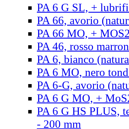
PA 6 G SL, + lubrifi
PA 66, avorio (natura
PA 66 MO, + MOS2, a
PA 46, rosso marrone
PA 6, bianco (natura
PA 6 MO, nero tond
PA 6-G, avorio (natu
PA 6 G MO, + MoS2,
PA 6 G HS PLUS, ten
- 200 mm