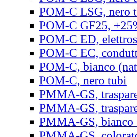
POM-C LSG, nero t
POM-C GF25, +25% 
POM-C ED, elettrosta
POM-C EC, conduttiv
POM-C, bianco (natu
POM-C, nero tubi
PMMA-GS, trasparent
PMMA-GS, trasparen
PMMA-GS, bianco op
PMMA-GS, colorato 