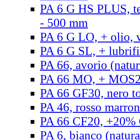
PA 6 G HS PLUS, ten
- 500 mm
PA 6 G LO, + olio, 
PA 6 G SL, + lubrifi
PA 66, avorio (natur
PA 66 MO, + MOS2, 
PA 66 GF30, nero t
PA 46, rosso marron
PA 66 CF20, +20% C
PA 6, bianco (natura