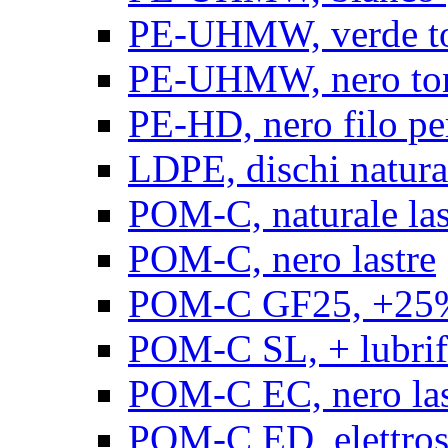
PE-UHMW, verde t
PE-UHMW, nero to
PE-HD, nero filo pe
LDPE, dischi natura
POM-C, naturale las
POM-C, nero lastre
POM-C GF25, +25% 
POM-C SL, + lubrific
POM-C EC, nero las
POM-C ED, elettrosta