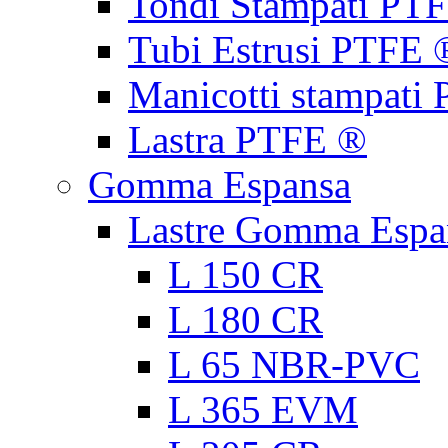
Tondi Stampati PT
Tubi Estrusi PTFE 
Manicotti stampati
Lastra PTFE ®
Gomma Espansa
Lastre Gomma Espa
L 150 CR
L 180 CR
L 65 NBR-PVC
L 365 EVM