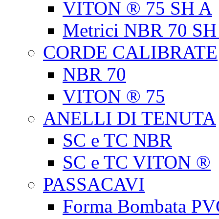
VITON ® 75 SH A
Metrici NBR 70 SH
CORDE CALIBRATE
NBR 70
VITON ® 75
ANELLI DI TENUTA
SC e TC NBR
SC e TC VITON ®
PASSACAVI
Forma Bombata PV