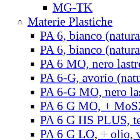
MG-TK
Materie Plastiche
PA 6, bianco (natura
PA 6, bianco (natural
PA 6 MO, nero lastr
PA 6-G, avorio (natu
PA 6-G MO, nero la
PA 6 G MO, + MoS2, 
PA 6 G HS PLUS, ten
PA 6 G LO, + olio, v