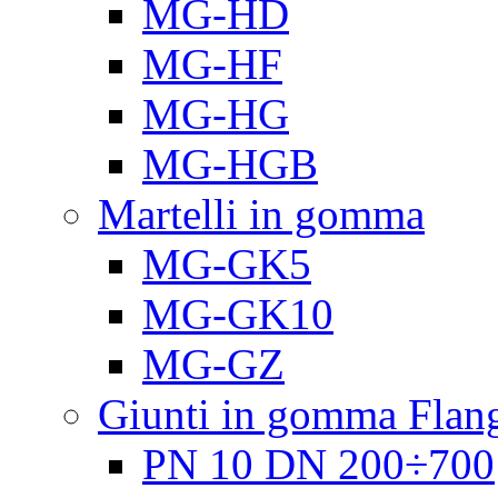
MG-HD
MG-HF
MG-HG
MG-HGB
Martelli in gomma
MG-GK5
MG-GK10
MG-GZ
Giunti in gomma Flang
PN 10 DN 200÷700