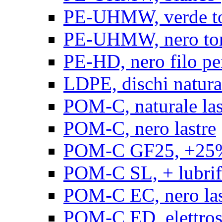
PE-UHMW, verde t
PE-UHMW, nero to
PE-HD, nero filo pe
LDPE, dischi natura
POM-C, naturale las
POM-C, nero lastre
POM-C GF25, +25% 
POM-C SL, + lubrific
POM-C EC, nero las
POM-C ED, elettrosta