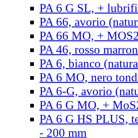
PA 6 G SL, + lubrifi
PA 66, avorio (natura
PA 66 MO, + MOS2, a
PA 46, rosso marrone
PA 6, bianco (natura
PA 6 MO, nero tond
PA 6-G, avorio (natu
PA 6 G MO, + MoS2,
PA 6 G HS PLUS, ten
- 200 mm