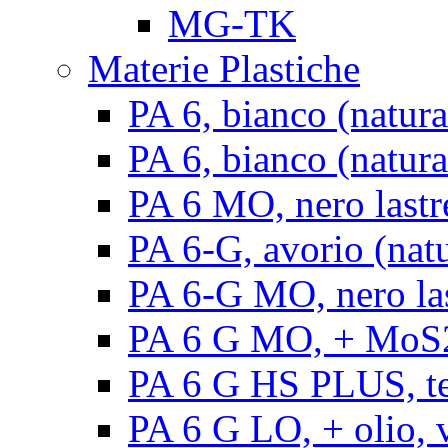
MG-TK
Materie Plastiche
PA 6, bianco (natura
PA 6, bianco (natural
PA 6 MO, nero lastr
PA 6-G, avorio (natu
PA 6-G MO, nero la
PA 6 G MO, + MoS2, 
PA 6 G HS PLUS, ten
PA 6 G LO, + olio, v