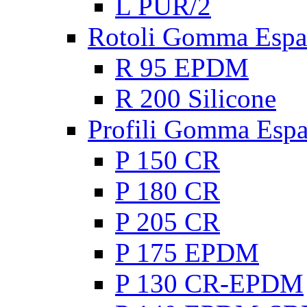
L PUR/2
Rotoli Gomma Espa
R 95 EPDM
R 200 Silicone
Profili Gomma Esp
P 150 CR
P 180 CR
P 205 CR
P 175 EPDM
P 130 CR-EPDM