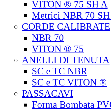
VITON ® 75 SH A
Metrici NBR 70 SH
CORDE CALIBRATE
NBR 70
VITON ® 75
ANELLI DI TENUTA
SC e TC NBR
SC e TC VITON ®
PASSACAVI
Forma Bombata PV