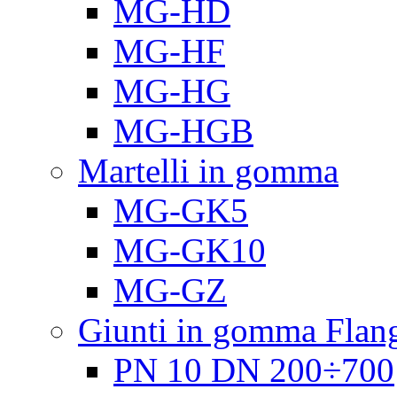
MG-HD
MG-HF
MG-HG
MG-HGB
Martelli in gomma
MG-GK5
MG-GK10
MG-GZ
Giunti in gomma Flang
PN 10 DN 200÷700