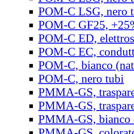
POM-C LSG, nero t
POM-C GF25, +25% 
POM-C ED, elettrosta
POM-C EC, conduttiv
POM-C, bianco (natu
POM-C, nero tubi
PMMA-GS, trasparent
PMMA-GS, trasparen
PMMA-GS, bianco op
PMMA-GS, colorato 