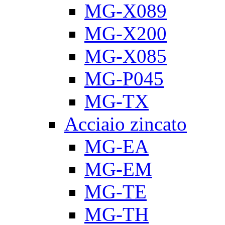
MG-X089
MG-X200
MG-X085
MG-P045
MG-TX
Acciaio zincato
MG-EA
MG-EM
MG-TE
MG-TH