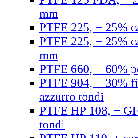
mm
PTFE 225, + 25% ca
PTFE 225, + 25% ca
mm
PTFE 660, + 60% po
PTFE 904, + 30% fibr
azzurro tondi
PTFE HP 108, + GF +
tondi