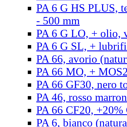
PA 6 G HS PLUS, ten
- 500 mm
PA 6 G LO, + olio, 
PA 6 G SL, + lubrifi
PA 66, avorio (natur
PA 66 MO, + MOS2, 
PA 66 GF30, nero t
PA 46, rosso marron
PA 66 CF20, +20% C
PA 6, bianco (natura