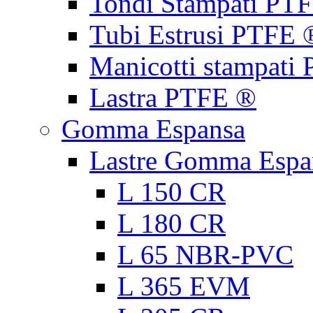
Tondi Stampati PT
Tubi Estrusi PTFE 
Manicotti stampati
Lastra PTFE ®
Gomma Espansa
Lastre Gomma Espa
L 150 CR
L 180 CR
L 65 NBR-PVC
L 365 EVM