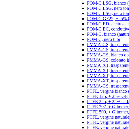
POM-C LSG, bianco (na
POM-C LSG, nero ton
POM-C LSG, nero ton
POM-C GF25, +25% GF,
POM-C ED, elettrostatic
POM-C EC, conduttivo e
POM-C, bianco (natura
POM-C, nero tubi
PMMA-GS, trasparente 
PMMA-GS, trasparente 
PMMA-GS, bianco opal
PMMA-GS, colorato la
PMMA-XT, trasparente
PMMA-XT, trasparente 
PMMA-XT, trasparente
PMMA-XT, trasparente
PMMA-GS, trasparente
PTFE, vergine bianco (n
PTFE 125, + 25% GF, b
PTFE 225, + 25% carbo
PTFE 207, + Glimmer, 
PTFE 500, + Glimmer, 
PTFE, vergine naturale
PTFE, vergine natural
PTFE, vergine natural