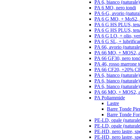
PA 6, bianco (naturale)
PA 6 MO, nero tondi
PA 6-G, avorio (natural
PA 6 G MO, + MoS2, an
PA 6 G HS PLUS, tenac
PA 6 G HS PLUS, tenac
PA 6 G LO, + olio, ver
PA 6 G SL, + lubrifican
PA 66, avorio (naturale
PA 66 MO, + MOS2, an
PA 66 GF30, nero tond
PA 46, rosso marrone t
PA 66 CF20, +20% CF,
PA 6, bianco (naturale)
PA 6, bianco (naturale
PA 6, bianco (naturale)
PA 66 MO, + MOS2, ant
PA Poliammide
Lastre
Barre Tonde Pie
Barre Tonde For
PE-LD, opale (naturale)
PE-LD, opale (naturale
PE-HD, nero lastre, sp
PE-HD, nero lastre, sp