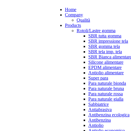
Home
Company
Qualità
Products
Rotoli/Lastre gomma
SBR tutta gomma
SBR impressione tela
SBR gomma tela
SBR tela imp. tela
SBR Bianca alimentar
Silicone alimentare
EPDM alimentare
Antiolio alimentare
Super para
Para naturale bionda
Para naturale bruna
Para naturale rossa
Para naturale gialla
Sabbiatrice
Antiabrasiva
Antibenzina ecologica
Antibenzina
Antiolio
Antiolio economico