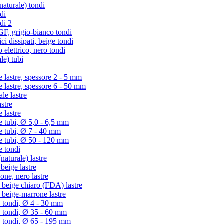
turale) tondi
di
di 2
 grigio-bianco tondi
i dissipati, beige tondi
lettrico, nero tondi
le) tubi
lastre, spessore 2 - 5 mm
lastre, spessore 6 - 50 mm
e lastre
stre
 lastre
tubi, Ø 5,0 - 6,5 mm
 tubi, Ø 7 - 40 mm
 tubi, Ø 50 - 120 mm
 tondi
aturale) lastre
eige lastre
ne, nero lastre
beige chiaro (FDA) lastre
beige-marrone lastre
 tondi, Ø 4 - 30 mm
e tondi, Ø 35 - 60 mm
e tondi, Ø 65 - 195 mm