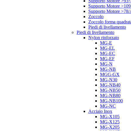
Supporto Motore >93<
Supporto Motore >10
Supporto Motore >78
Zoccolo
Zoccolo forma quadrat
Piedi di livellamento
Piedi di livellamento
Nylon rinforzato
MG-E
MG-EL
MG-EC
MG-EF
MG-N
MG-NB
MGG-GX
MG-N30
MG-NB40
MG-NB50
MG-NB80
MG-NB100
MG-NC
Acciaio Inox
MG-X105
MG-X125
MG-X205