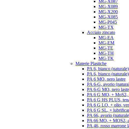
MG-X087
MG-X089
MG-X200
MG-X085
MG-P045
MG-TX
Acciaio zincato
MG-EA
MG-EM
MG-TE
MG-TH
MG-TK
Materie Plastiche
PA 6, bianco (naturale)
PA 6, bianco (naturale) 
PA 6 MO, nero lastre
PA 6-G, avorio (natural
PA 6-G MO, nero lastr
PA 6 G MO, + MoS2, an
PA 6 G HS PLUS, tenac
PA 6 G LO, + olio, ver
PA 6 G SL, + lubrifican
PA 66, avorio (naturale)
PA 66 MO, + MOS2, ant
PA 46, rosso marrone l