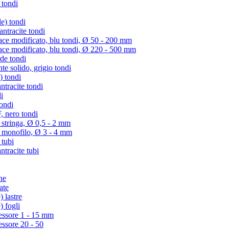
 tondi
e) tondi
tracite tondi
e modificato, blu tondi, Ø 50 - 200 mm
e modificato, blu tondi, Ø 220 - 500 mm
de tondi
te solido, grigio tondi
) tondi
tracite tondi
i
ondi
 nero tondi
 stringa, Ø 0,5 - 2 mm
) monofilo, Ø 3 - 4 mm
 tubi
racite tubi
ne
ate
 lastre
) fogli
essore 1 - 15 mm
essore 20 - 50