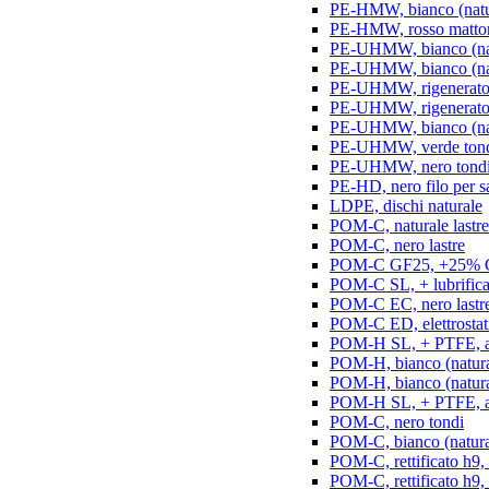
PE-HMW, bianco (natur
PE-HMW, rosso matton
PE-UHMW, bianco (natu
PE-UHMW, bianco (natu
PE-UHMW, rigenerato, 
PE-UHMW, rigenerato, 
PE-UHMW, bianco (nat
PE-UHMW, verde ton
PE-UHMW, nero tond
PE-HD, nero filo per s
LDPE, dischi naturale
POM-C, naturale lastre
POM-C, nero lastre
POM-C GF25, +25% GF
POM-C SL, + lubrificant
POM-C EC, nero lastr
POM-C ED, elettrostatic
POM-H SL, + PTFE, ant
POM-H, bianco (natura
POM-H, bianco (naturale
POM-H SL, + PTFE, an
POM-C, nero tondi
POM-C, bianco (natura
POM-C, rettificato h9,
POM-C, rettificato h9, 