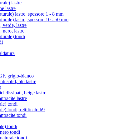
ale) lastre
e lastre
rale) lastre, spessore 1 - 8 mm
rale) lastre, spessore 10 - 50 mm
verde, lastre
nero, lastre
urale) tondi
di
i
aldatura
, grigio-bianco
i solid, blu lastre
e
i dissipati, beige lastre
racite lastre
le) tondi
) tondi, rettificato h9
tracite tondi
le) tondi
 nero tondi
naturale tondi