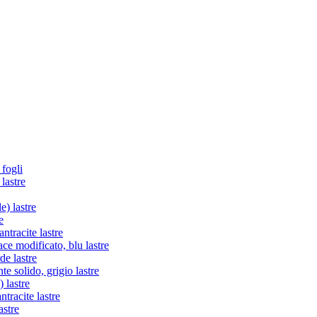
 fogli
lastre
e) lastre
e
tracite lastre
e modificato, blu lastre
de lastre
te solido, grigio lastre
 lastre
racite lastre
astre