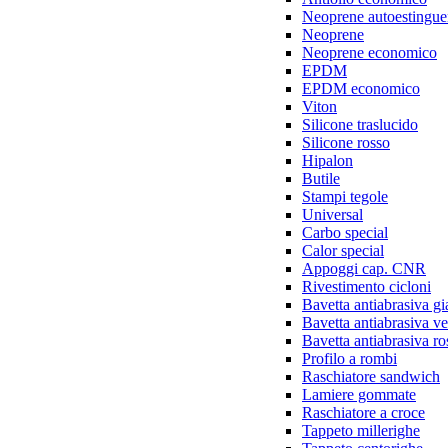
Neoprene autoestingue
Neoprene
Neoprene economico
EPDM
EPDM economico
Viton
Silicone traslucido
Silicone rosso
Hipalon
Butile
Stampi tegole
Universal
Carbo special
Calor special
Appoggi cap. CNR
Rivestimento cicloni
Bavetta antiabrasiva gi
Bavetta antiabrasiva v
Bavetta antiabrasiva ro
Profilo a rombi
Raschiatore sandwich
Lamiere gommate
Raschiatore a croce
Tappeto millerighe