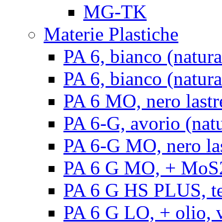
MG-TK
Materie Plastiche
PA 6, bianco (natura
PA 6, bianco (natural
PA 6 MO, nero lastr
PA 6-G, avorio (natu
PA 6-G MO, nero la
PA 6 G MO, + MoS2, 
PA 6 G HS PLUS, ten
PA 6 G LO, + olio, v