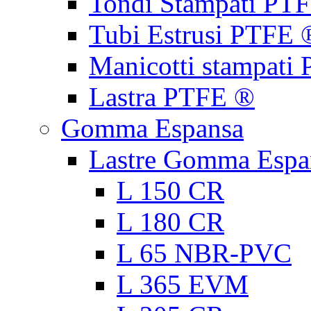
Tondi Stampati PT
Tubi Estrusi PTFE 
Manicotti stampati
Lastra PTFE ®
Gomma Espansa
Lastre Gomma Espa
L 150 CR
L 180 CR
L 65 NBR-PVC
L 365 EVM