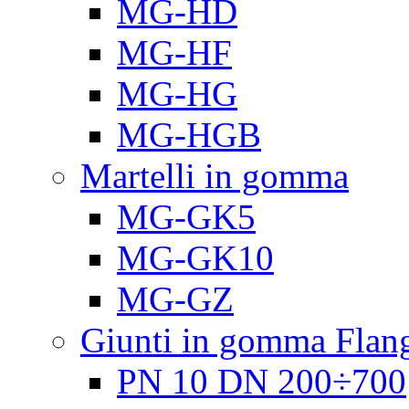
MG-HD
MG-HF
MG-HG
MG-HGB
Martelli in gomma
MG-GK5
MG-GK10
MG-GZ
Giunti in gomma Flang
PN 10 DN 200÷700