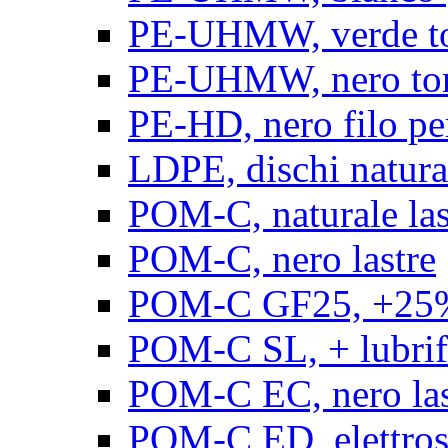
PE-UHMW, verde t
PE-UHMW, nero to
PE-HD, nero filo pe
LDPE, dischi natura
POM-C, naturale las
POM-C, nero lastre
POM-C GF25, +25% 
POM-C SL, + lubrific
POM-C EC, nero las
POM-C ED, elettrosta