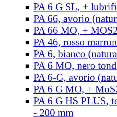
PA 6 G SL, + lubrifi
PA 66, avorio (natura
PA 66 MO, + MOS2, a
PA 46, rosso marrone
PA 6, bianco (natura
PA 6 MO, nero tond
PA 6-G, avorio (natu
PA 6 G MO, + MoS2,
PA 6 G HS PLUS, ten
- 200 mm