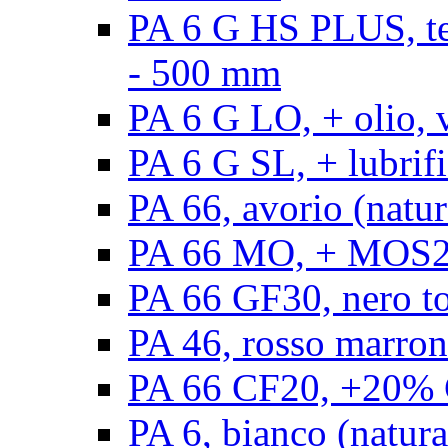
PA 6 G HS PLUS, ten
- 500 mm
PA 6 G LO, + olio, 
PA 6 G SL, + lubrifi
PA 66, avorio (natur
PA 66 MO, + MOS2, 
PA 66 GF30, nero t
PA 46, rosso marron
PA 66 CF20, +20% C
PA 6, bianco (natura