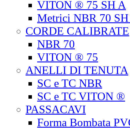
VITON ® 75 SH A
Metrici NBR 70 SH
CORDE CALIBRATE
NBR 70
VITON ® 75
ANELLI DI TENUTA
SC e TC NBR
SC e TC VITON ®
PASSACAVI
Forma Bombata PV