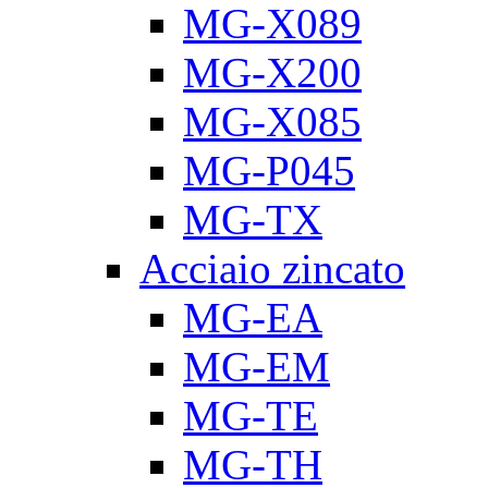
MG-X089
MG-X200
MG-X085
MG-P045
MG-TX
Acciaio zincato
MG-EA
MG-EM
MG-TE
MG-TH