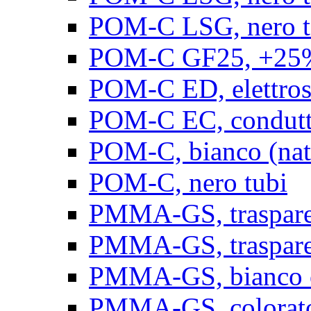
POM-C LSG, nero t
POM-C GF25, +25% 
POM-C ED, elettrosta
POM-C EC, conduttiv
POM-C, bianco (natu
POM-C, nero tubi
PMMA-GS, trasparent
PMMA-GS, trasparen
PMMA-GS, bianco op
PMMA-GS, colorato 