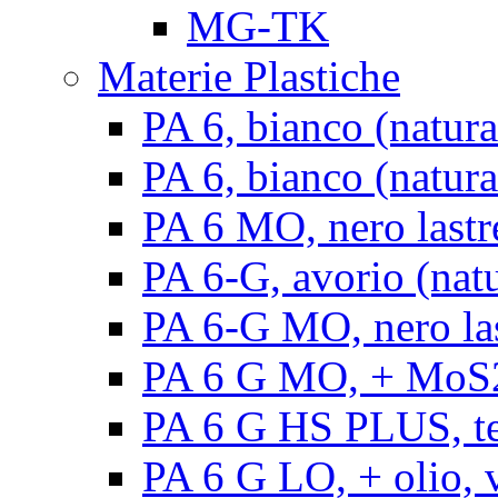
MG-TK
Materie Plastiche
PA 6, bianco (natura
PA 6, bianco (natural
PA 6 MO, nero lastr
PA 6-G, avorio (natu
PA 6-G MO, nero la
PA 6 G MO, + MoS2, 
PA 6 G HS PLUS, ten
PA 6 G LO, + olio, v