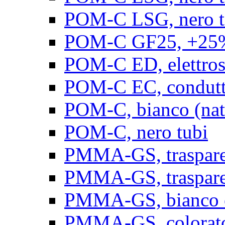
POM-C LSG, nero t
POM-C GF25, +25% 
POM-C ED, elettrosta
POM-C EC, conduttiv
POM-C, bianco (natu
POM-C, nero tubi
PMMA-GS, trasparent
PMMA-GS, trasparen
PMMA-GS, bianco op
PMMA-GS, colorato 