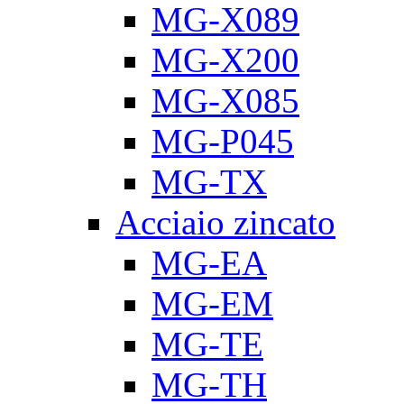
MG-X089
MG-X200
MG-X085
MG-P045
MG-TX
Acciaio zincato
MG-EA
MG-EM
MG-TE
MG-TH