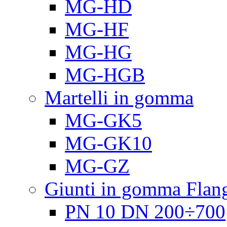
MG-HD
MG-HF
MG-HG
MG-HGB
Martelli in gomma
MG-GK5
MG-GK10
MG-GZ
Giunti in gomma Flang
PN 10 DN 200÷700