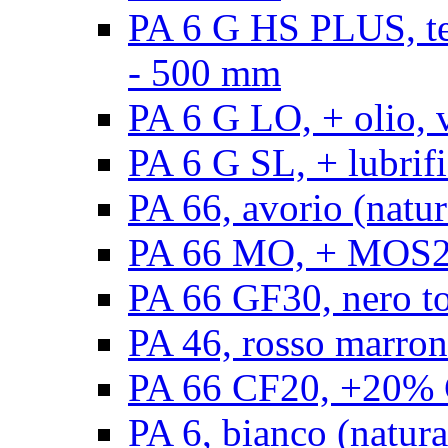
PA 6 G HS PLUS, ten
- 500 mm
PA 6 G LO, + olio, 
PA 6 G SL, + lubrifi
PA 66, avorio (natur
PA 66 MO, + MOS2, 
PA 66 GF30, nero t
PA 46, rosso marron
PA 66 CF20, +20% C
PA 6, bianco (natura