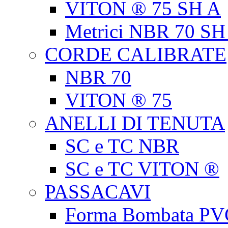
VITON ® 75 SH A
Metrici NBR 70 SH
CORDE CALIBRATE
NBR 70
VITON ® 75
ANELLI DI TENUTA
SC e TC NBR
SC e TC VITON ®
PASSACAVI
Forma Bombata PV