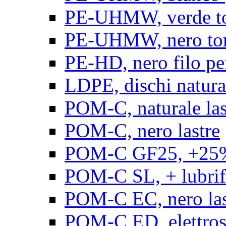
PE-UHMW, verde t
PE-UHMW, nero to
PE-HD, nero filo pe
LDPE, dischi natura
POM-C, naturale las
POM-C, nero lastre
POM-C GF25, +25% 
POM-C SL, + lubrific
POM-C EC, nero las
POM-C ED, elettrosta