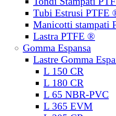
Tondi Stampati PT
Tubi Estrusi PTFE 
Manicotti stampati
Lastra PTFE ®
Gomma Espansa
Lastre Gomma Espa
L 150 CR
L 180 CR
L 65 NBR-PVC
L 365 EVM