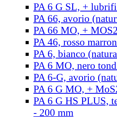
PA 6 G SL, + lubrifi
PA 66, avorio (natura
PA 66 MO, + MOS2, a
PA 46, rosso marrone
PA 6, bianco (natura
PA 6 MO, nero tond
PA 6-G, avorio (natu
PA 6 G MO, + MoS2,
PA 6 G HS PLUS, ten
- 200 mm