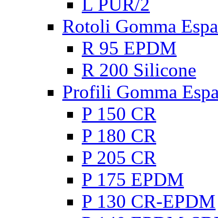
L PUR/2
Rotoli Gomma Espa
R 95 EPDM
R 200 Silicone
Profili Gomma Esp
P 150 CR
P 180 CR
P 205 CR
P 175 EPDM
P 130 CR-EPDM