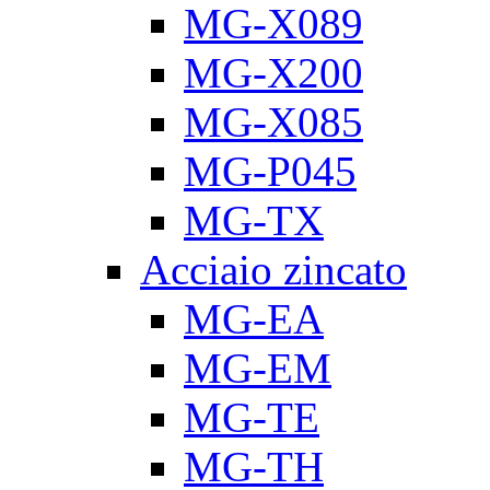
MG-X089
MG-X200
MG-X085
MG-P045
MG-TX
Acciaio zincato
MG-EA
MG-EM
MG-TE
MG-TH