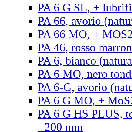
PA 6 G SL, + lubrifi
PA 66, avorio (natura
PA 66 MO, + MOS2, a
PA 46, rosso marrone
PA 6, bianco (natura
PA 6 MO, nero tond
PA 6-G, avorio (natu
PA 6 G MO, + MoS2,
PA 6 G HS PLUS, ten
- 200 mm