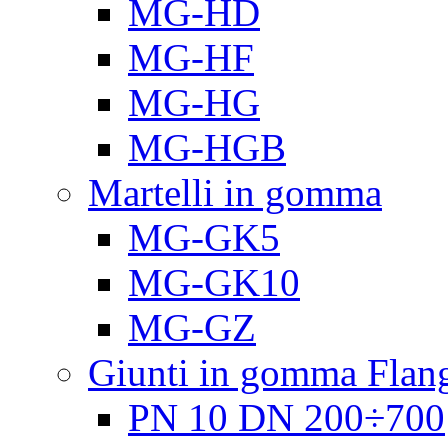
MG-HD
MG-HF
MG-HG
MG-HGB
Martelli in gomma
MG-GK5
MG-GK10
MG-GZ
Giunti in gomma Flang
PN 10 DN 200÷700