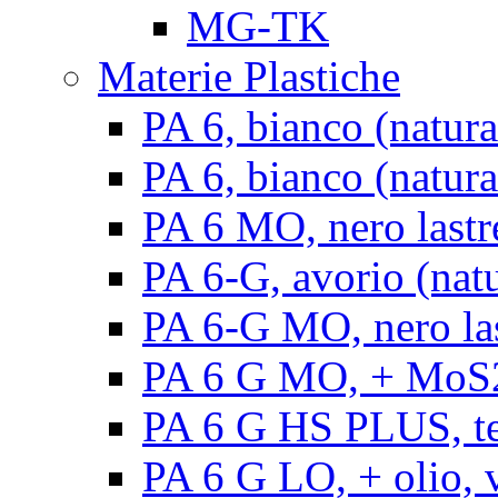
MG-TK
Materie Plastiche
PA 6, bianco (natura
PA 6, bianco (natural
PA 6 MO, nero lastr
PA 6-G, avorio (natu
PA 6-G MO, nero la
PA 6 G MO, + MoS2, 
PA 6 G HS PLUS, ten
PA 6 G LO, + olio, v