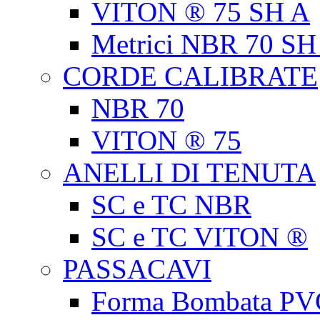
VITON ® 75 SH A
Metrici NBR 70 SH
CORDE CALIBRATE
NBR 70
VITON ® 75
ANELLI DI TENUTA
SC e TC NBR
SC e TC VITON ®
PASSACAVI
Forma Bombata PV