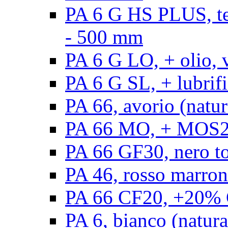
PA 6 G HS PLUS, ten
- 500 mm
PA 6 G LO, + olio, 
PA 6 G SL, + lubrifi
PA 66, avorio (natur
PA 66 MO, + MOS2, 
PA 66 GF30, nero t
PA 46, rosso marron
PA 66 CF20, +20% C
PA 6, bianco (natura