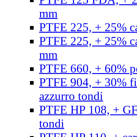
mm
PTFE 225, + 25% ca
PTFE 225, + 25% ca
mm
PTFE 660, + 60% po
PTFE 904, + 30% fibr
azzurro tondi
PTFE HP 108, + GF +
tondi