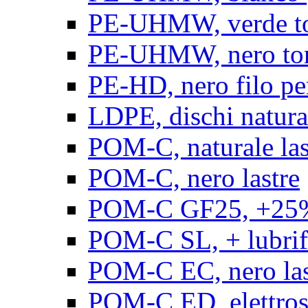
PE-UHMW, verde t
PE-UHMW, nero to
PE-HD, nero filo pe
LDPE, dischi natura
POM-C, naturale las
POM-C, nero lastre
POM-C GF25, +25% 
POM-C SL, + lubrific
POM-C EC, nero las
POM-C ED, elettrosta