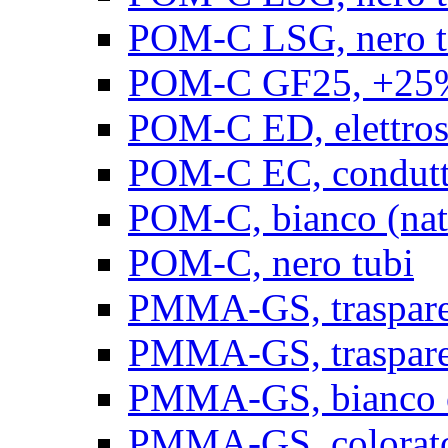
POM-C LSG, nero t
POM-C GF25, +25% 
POM-C ED, elettrosta
POM-C EC, conduttiv
POM-C, bianco (natu
POM-C, nero tubi
PMMA-GS, trasparent
PMMA-GS, trasparen
PMMA-GS, bianco op
PMMA-GS, colorato 