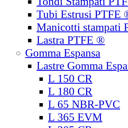
Tondi Stampati PT
Tubi Estrusi PTFE 
Manicotti stampati
Lastra PTFE ®
Gomma Espansa
Lastre Gomma Espa
L 150 CR
L 180 CR
L 65 NBR-PVC
L 365 EVM