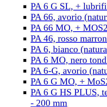
PA 6 G SL, + lubrifi
PA 66, avorio (natura
PA 66 MO, + MOS2, a
PA 46, rosso marrone
PA 6, bianco (natura
PA 6 MO, nero tond
PA 6-G, avorio (natu
PA 6 G MO, + MoS2,
PA 6 G HS PLUS, ten
- 200 mm