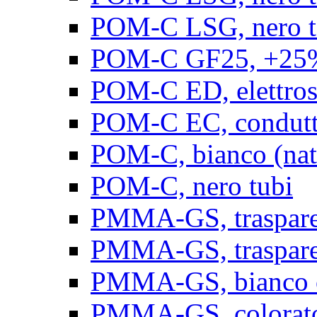
POM-C LSG, nero t
POM-C GF25, +25% 
POM-C ED, elettrosta
POM-C EC, conduttiv
POM-C, bianco (natu
POM-C, nero tubi
PMMA-GS, trasparent
PMMA-GS, trasparen
PMMA-GS, bianco op
PMMA-GS, colorato 