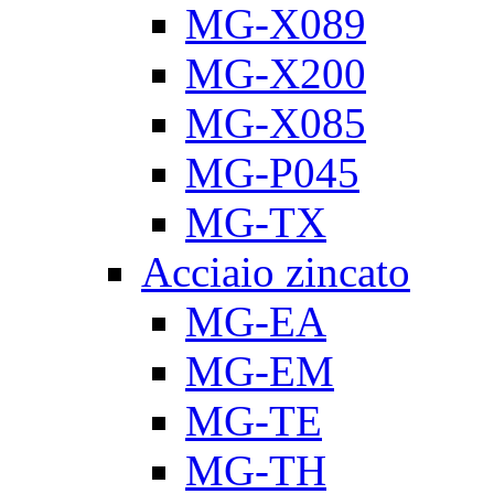
MG-X089
MG-X200
MG-X085
MG-P045
MG-TX
Acciaio zincato
MG-EA
MG-EM
MG-TE
MG-TH