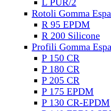
L PUR/2
Rotoli Gomma Espa
R 95 EPDM
R 200 Silicone
Profili Gomma Esp
P 150 CR
P 180 CR
P 205 CR
P 175 EPDM
P 130 CR-EPDM