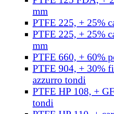
mm
PTFE 225, + 25% ca
PTFE 225, + 25% ca
mm
PTFE 660, + 60% po
PTFE 904, + 30% fibr
azzurro tondi
PTFE HP 108, + GF +
tondi