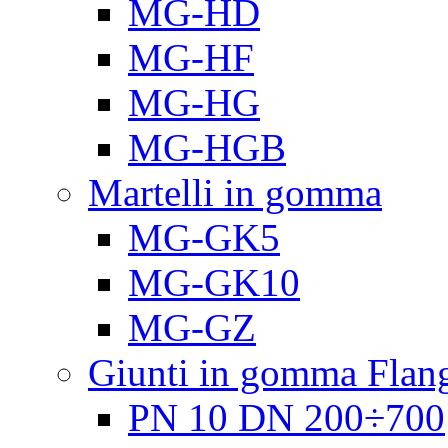
MG-HD
MG-HF
MG-HG
MG-HGB
Martelli in gomma
MG-GK5
MG-GK10
MG-GZ
Giunti in gomma Flang
PN 10 DN 200÷700