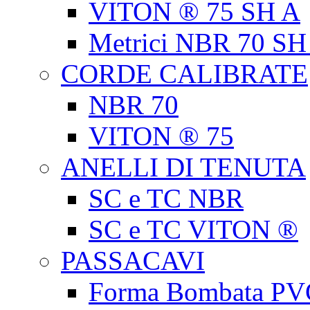
VITON ® 75 SH A
Metrici NBR 70 SH
CORDE CALIBRATE
NBR 70
VITON ® 75
ANELLI DI TENUTA
SC e TC NBR
SC e TC VITON ®
PASSACAVI
Forma Bombata PV