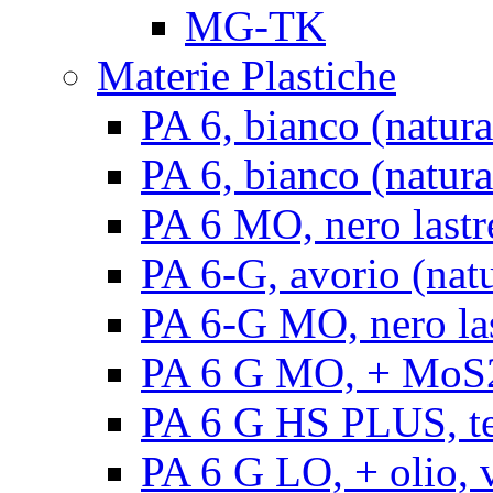
MG-TK
Materie Plastiche
PA 6, bianco (natura
PA 6, bianco (natural
PA 6 MO, nero lastr
PA 6-G, avorio (natu
PA 6-G MO, nero la
PA 6 G MO, + MoS2, 
PA 6 G HS PLUS, ten
PA 6 G LO, + olio, v