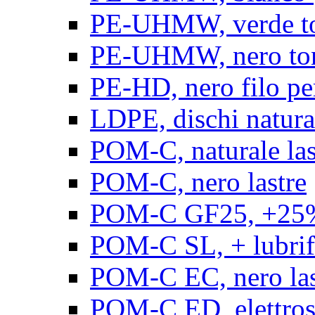
PE-UHMW, verde t
PE-UHMW, nero to
PE-HD, nero filo pe
LDPE, dischi natura
POM-C, naturale las
POM-C, nero lastre
POM-C GF25, +25% 
POM-C SL, + lubrific
POM-C EC, nero las
POM-C ED, elettrosta