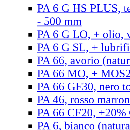
PA 6 G HS PLUS, ten
- 500 mm
PA 6 G LO, + olio, 
PA 6 G SL, + lubrifi
PA 66, avorio (natur
PA 66 MO, + MOS2, 
PA 66 GF30, nero t
PA 46, rosso marron
PA 66 CF20, +20% C
PA 6, bianco (natura