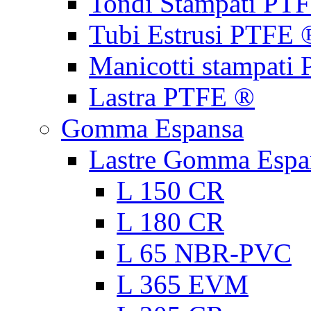
Tondi Stampati PT
Tubi Estrusi PTFE 
Manicotti stampati
Lastra PTFE ®
Gomma Espansa
Lastre Gomma Espa
L 150 CR
L 180 CR
L 65 NBR-PVC
L 365 EVM