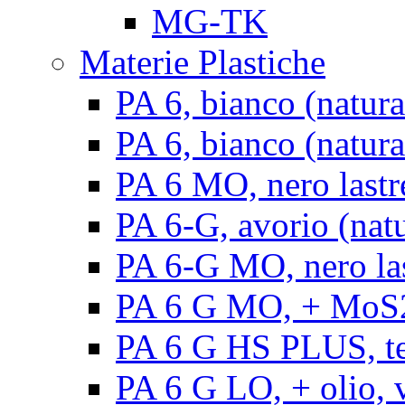
MG-TK
Materie Plastiche
PA 6, bianco (natura
PA 6, bianco (natural
PA 6 MO, nero lastr
PA 6-G, avorio (natu
PA 6-G MO, nero la
PA 6 G MO, + MoS2, 
PA 6 G HS PLUS, ten
PA 6 G LO, + olio, v