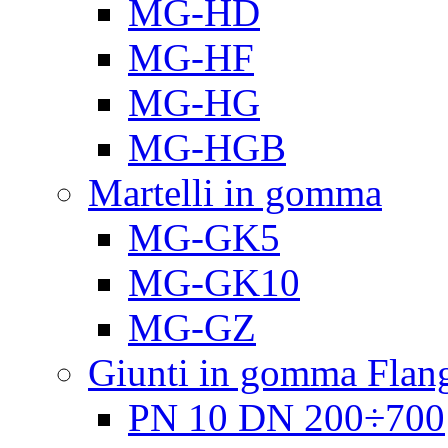
MG-HD
MG-HF
MG-HG
MG-HGB
Martelli in gomma
MG-GK5
MG-GK10
MG-GZ
Giunti in gomma Flang
PN 10 DN 200÷700