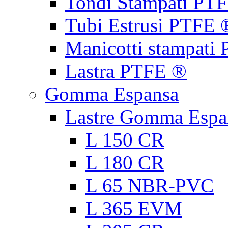
Tondi Stampati PT
Tubi Estrusi PTFE 
Manicotti stampati
Lastra PTFE ®
Gomma Espansa
Lastre Gomma Espa
L 150 CR
L 180 CR
L 65 NBR-PVC
L 365 EVM