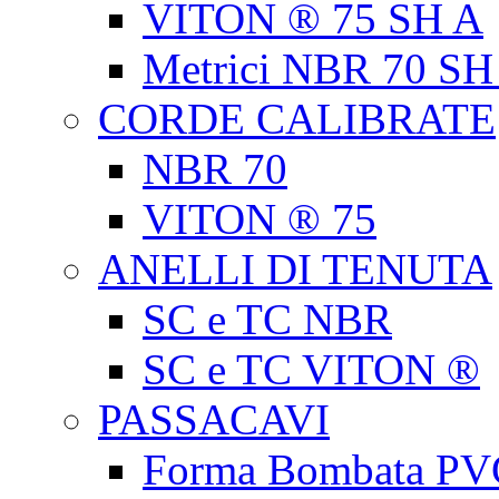
VITON ® 75 SH A
Metrici NBR 70 SH
CORDE CALIBRATE
NBR 70
VITON ® 75
ANELLI DI TENUTA
SC e TC NBR
SC e TC VITON ®
PASSACAVI
Forma Bombata PV