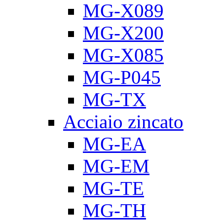
MG-X089
MG-X200
MG-X085
MG-P045
MG-TX
Acciaio zincato
MG-EA
MG-EM
MG-TE
MG-TH