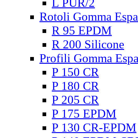
L PUR/2
Rotoli Gomma Espa
R 95 EPDM
R 200 Silicone
Profili Gomma Esp
P 150 CR
P 180 CR
P 205 CR
P 175 EPDM
P 130 CR-EPDM