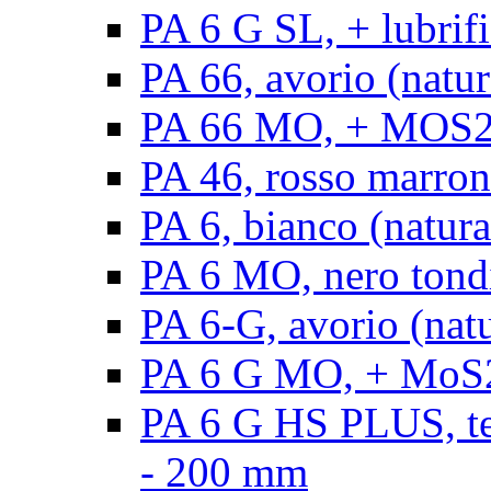
PA 6 G SL, + lubrifi
PA 66, avorio (natura
PA 66 MO, + MOS2, a
PA 46, rosso marrone
PA 6, bianco (natura
PA 6 MO, nero tond
PA 6-G, avorio (natu
PA 6 G MO, + MoS2,
PA 6 G HS PLUS, ten
- 200 mm