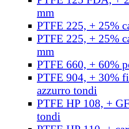
mm
PTFE 225, + 25% ca
PTFE 225, + 25% ca
mm
PTFE 660, + 60% po
PTFE 904, + 30% fibr
azzurro tondi
PTFE HP 108, + GF +
tondi