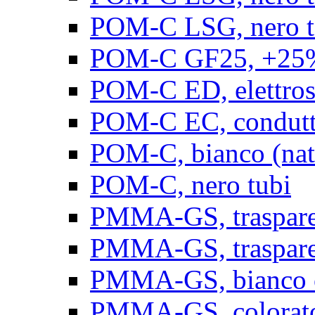
POM-C LSG, nero t
POM-C GF25, +25% 
POM-C ED, elettrosta
POM-C EC, conduttiv
POM-C, bianco (natu
POM-C, nero tubi
PMMA-GS, trasparent
PMMA-GS, trasparen
PMMA-GS, bianco op
PMMA-GS, colorato 