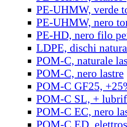
PE-UHMW, verde t
PE-UHMW, nero to
PE-HD, nero filo pe
LDPE, dischi natura
POM-C, naturale las
POM-C, nero lastre
POM-C GF25, +25% 
POM-C SL, + lubrific
POM-C EC, nero las
POM-C ED, elettrosta