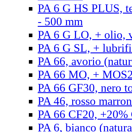
PA 6 G HS PLUS, ten
- 500 mm
PA 6 G LO, + olio, 
PA 6 G SL, + lubrifi
PA 66, avorio (natur
PA 66 MO, + MOS2, 
PA 66 GF30, nero t
PA 46, rosso marron
PA 66 CF20, +20% C
PA 6, bianco (natura