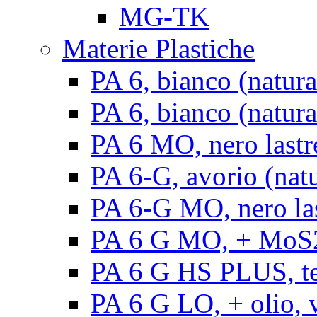
MG-TK
Materie Plastiche
PA 6, bianco (natura
PA 6, bianco (natural
PA 6 MO, nero lastr
PA 6-G, avorio (natu
PA 6-G MO, nero la
PA 6 G MO, + MoS2, 
PA 6 G HS PLUS, ten
PA 6 G LO, + olio, v