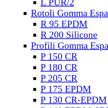
L PUR/2
Rotoli Gomma Espa
R 95 EPDM
R 200 Silicone
Profili Gomma Esp
P 150 CR
P 180 CR
P 205 CR
P 175 EPDM
P 130 CR-EPDM