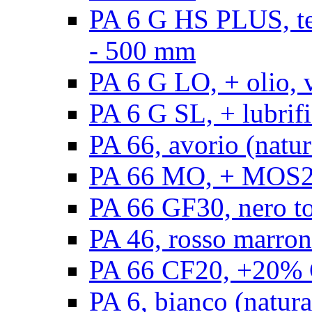
PA 6 G HS PLUS, ten
- 500 mm
PA 6 G LO, + olio, 
PA 6 G SL, + lubrifi
PA 66, avorio (natur
PA 66 MO, + MOS2, 
PA 66 GF30, nero t
PA 46, rosso marron
PA 66 CF20, +20% C
PA 6, bianco (natura