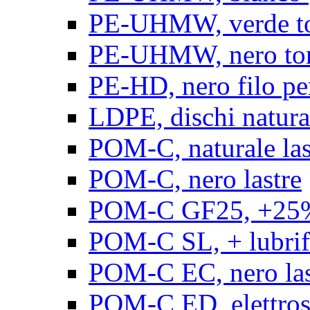
PE-UHMW, verde t
PE-UHMW, nero to
PE-HD, nero filo pe
LDPE, dischi natura
POM-C, naturale las
POM-C, nero lastre
POM-C GF25, +25% 
POM-C SL, + lubrific
POM-C EC, nero las
POM-C ED, elettrosta