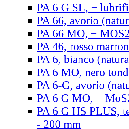
PA 6 G SL, + lubrifi
PA 66, avorio (natura
PA 66 MO, + MOS2, a
PA 46, rosso marrone
PA 6, bianco (natura
PA 6 MO, nero tond
PA 6-G, avorio (natu
PA 6 G MO, + MoS2,
PA 6 G HS PLUS, ten
- 200 mm