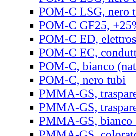
POM-C LSG, nero t
POM-C GF25, +25% 
POM-C ED, elettrosta
POM-C EC, conduttiv
POM-C, bianco (natu
POM-C, nero tubi
PMMA-GS, trasparent
PMMA-GS, trasparen
PMMA-GS, bianco op
PMMA-GS, colorato 