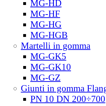
MG-HD
MG-HF
MG-HG
MG-HGB
Martelli in gomma
MG-GK5
MG-GK10
MG-GZ
Giunti in gomma Flang
PN 10 DN 200÷700