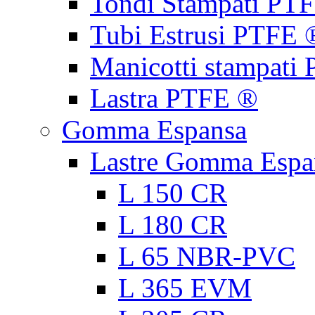
Tondi Stampati PT
Tubi Estrusi PTFE 
Manicotti stampati
Lastra PTFE ®
Gomma Espansa
Lastre Gomma Espa
L 150 CR
L 180 CR
L 65 NBR-PVC
L 365 EVM