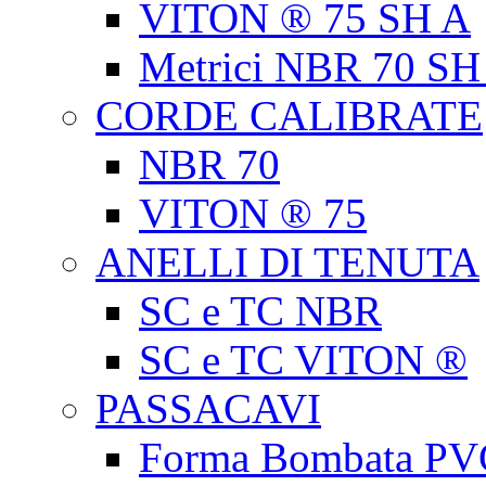
VITON ® 75 SH A
Metrici NBR 70 SH
CORDE CALIBRATE
NBR 70
VITON ® 75
ANELLI DI TENUTA
SC e TC NBR
SC e TC VITON ®
PASSACAVI
Forma Bombata PV