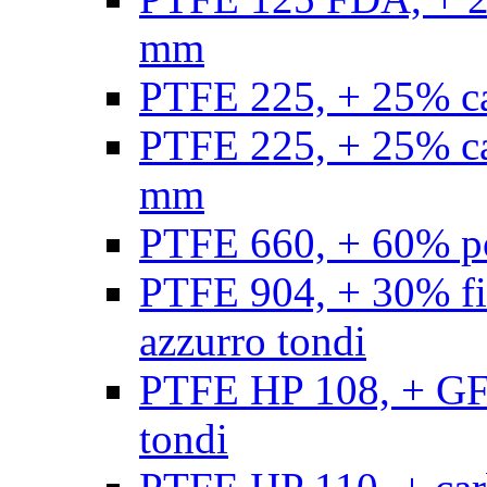
mm
PTFE 225, + 25% ca
PTFE 225, + 25% ca
mm
PTFE 660, + 60% po
PTFE 904, + 30% fibr
azzurro tondi
PTFE HP 108, + GF +
tondi