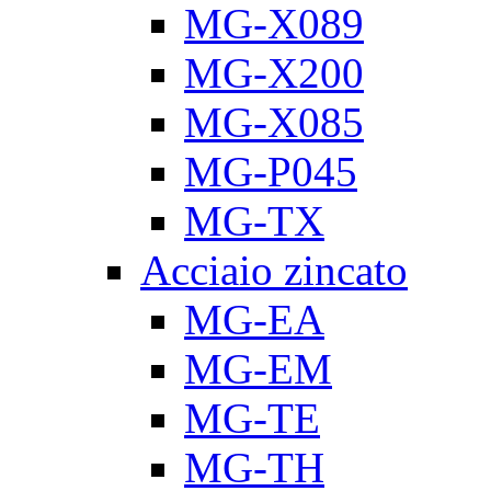
MG-X089
MG-X200
MG-X085
MG-P045
MG-TX
Acciaio zincato
MG-EA
MG-EM
MG-TE
MG-TH