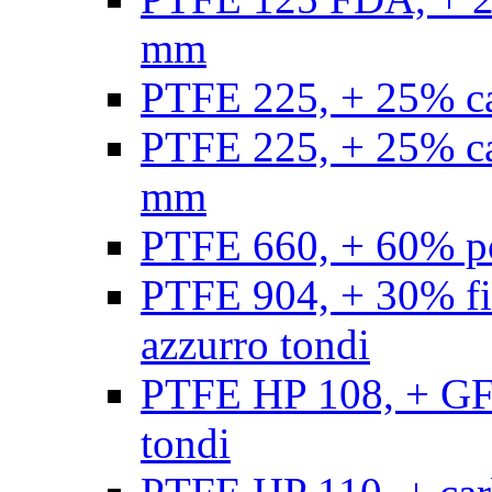
mm
PTFE 225, + 25% ca
PTFE 225, + 25% ca
mm
PTFE 660, + 60% po
PTFE 904, + 30% fibr
azzurro tondi
PTFE HP 108, + GF +
tondi