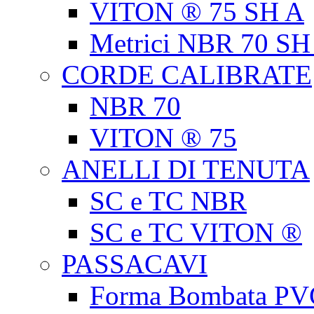
VITON ® 75 SH A
Metrici NBR 70 SH
CORDE CALIBRATE
NBR 70
VITON ® 75
ANELLI DI TENUTA
SC e TC NBR
SC e TC VITON ®
PASSACAVI
Forma Bombata PV