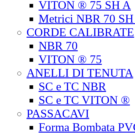
VITON ® 75 SH A
Metrici NBR 70 SH
CORDE CALIBRATE
NBR 70
VITON ® 75
ANELLI DI TENUTA
SC e TC NBR
SC e TC VITON ®
PASSACAVI
Forma Bombata PV