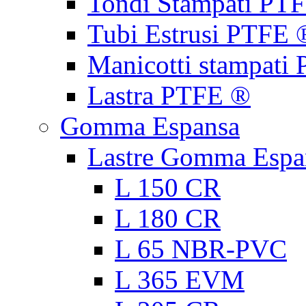
Tondi Stampati PT
Tubi Estrusi PTFE 
Manicotti stampati
Lastra PTFE ®
Gomma Espansa
Lastre Gomma Espa
L 150 CR
L 180 CR
L 65 NBR-PVC
L 365 EVM