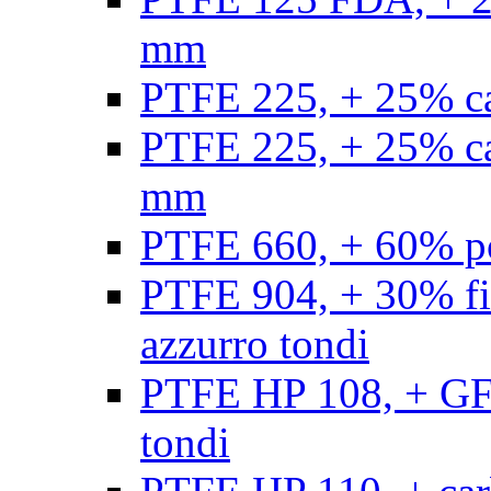
mm
PTFE 225, + 25% ca
PTFE 225, + 25% ca
mm
PTFE 660, + 60% po
PTFE 904, + 30% fibr
azzurro tondi
PTFE HP 108, + GF +
tondi