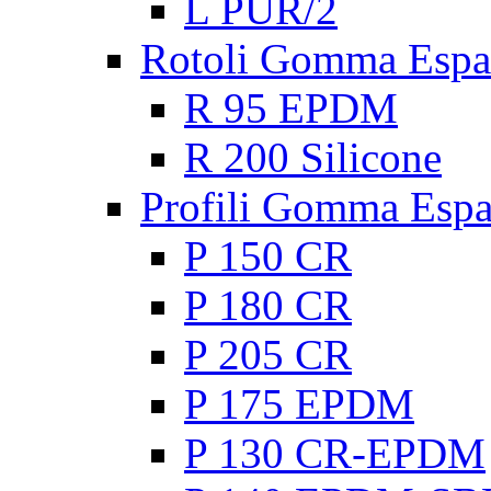
L PUR/2
Rotoli Gomma Espa
R 95 EPDM
R 200 Silicone
Profili Gomma Esp
P 150 CR
P 180 CR
P 205 CR
P 175 EPDM
P 130 CR-EPDM