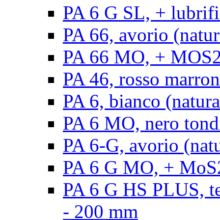
PA 6 G SL, + lubrifi
PA 66, avorio (natura
PA 66 MO, + MOS2, a
PA 46, rosso marrone
PA 6, bianco (natura
PA 6 MO, nero tond
PA 6-G, avorio (natu
PA 6 G MO, + MoS2,
PA 6 G HS PLUS, ten
- 200 mm