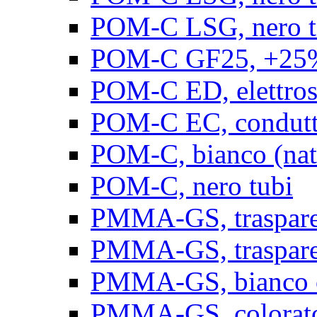
POM-C LSG, nero t
POM-C GF25, +25% 
POM-C ED, elettrosta
POM-C EC, conduttiv
POM-C, bianco (natu
POM-C, nero tubi
PMMA-GS, trasparent
PMMA-GS, trasparen
PMMA-GS, bianco op
PMMA-GS, colorato 