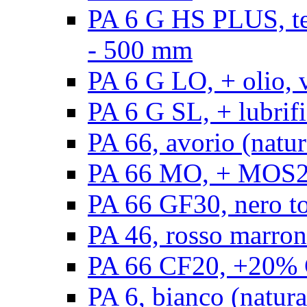
PA 6 G HS PLUS, ten
- 500 mm
PA 6 G LO, + olio, 
PA 6 G SL, + lubrifi
PA 66, avorio (natur
PA 66 MO, + MOS2, 
PA 66 GF30, nero t
PA 46, rosso marron
PA 66 CF20, +20% C
PA 6, bianco (natura