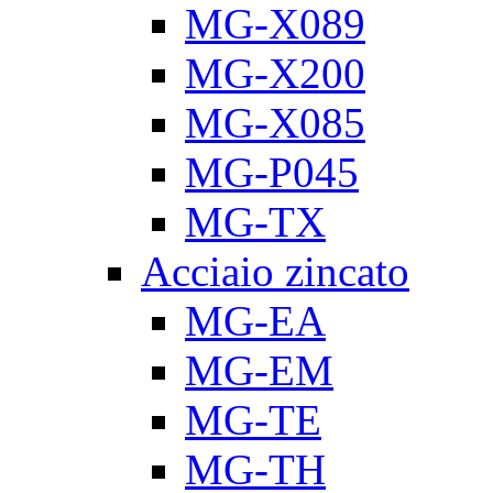
MG-X089
MG-X200
MG-X085
MG-P045
MG-TX
Acciaio zincato
MG-EA
MG-EM
MG-TE
MG-TH