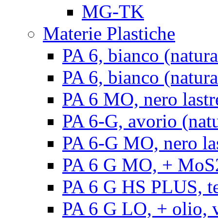
MG-TK
Materie Plastiche
PA 6, bianco (natura
PA 6, bianco (natural
PA 6 MO, nero lastr
PA 6-G, avorio (natu
PA 6-G MO, nero la
PA 6 G MO, + MoS2, 
PA 6 G HS PLUS, ten
PA 6 G LO, + olio, v