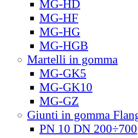
MG-HD
MG-HF
MG-HG
MG-HGB
Martelli in gomma
MG-GK5
MG-GK10
MG-GZ
Giunti in gomma Flang
PN 10 DN 200÷700