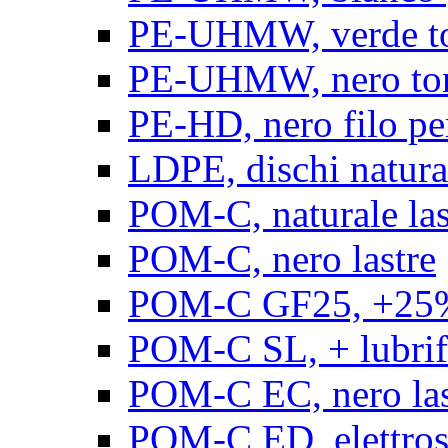
PE-UHMW, verde t
PE-UHMW, nero to
PE-HD, nero filo pe
LDPE, dischi natura
POM-C, naturale las
POM-C, nero lastre
POM-C GF25, +25% 
POM-C SL, + lubrific
POM-C EC, nero las
POM-C ED, elettrosta