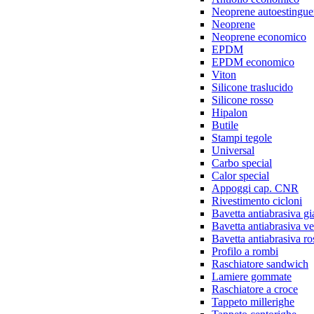
Neoprene autoestingue
Neoprene
Neoprene economico
EPDM
EPDM economico
Viton
Silicone traslucido
Silicone rosso
Hipalon
Butile
Stampi tegole
Universal
Carbo special
Calor special
Appoggi cap. CNR
Rivestimento cicloni
Bavetta antiabrasiva gi
Bavetta antiabrasiva v
Bavetta antiabrasiva ro
Profilo a rombi
Raschiatore sandwich
Lamiere gommate
Raschiatore a croce
Tappeto millerighe