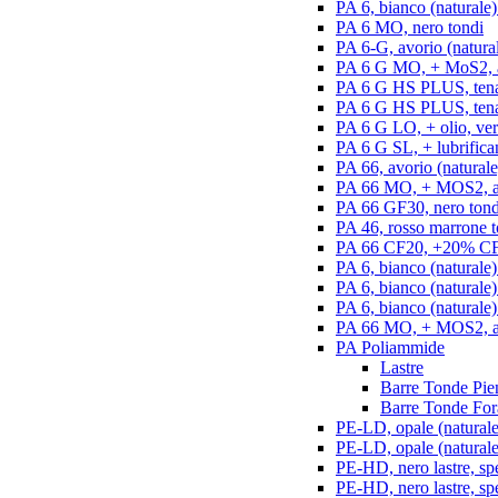
PA 6, bianco (naturale)
PA 6 MO, nero tondi
PA 6-G, avorio (natural
PA 6 G MO, + MoS2, an
PA 6 G HS PLUS, tenac
PA 6 G HS PLUS, tenac
PA 6 G LO, + olio, ver
PA 6 G SL, + lubrifican
PA 66, avorio (naturale
PA 66 MO, + MOS2, an
PA 66 GF30, nero tond
PA 46, rosso marrone t
PA 66 CF20, +20% CF,
PA 6, bianco (naturale)
PA 6, bianco (naturale
PA 6, bianco (naturale)
PA 66 MO, + MOS2, ant
PA Poliammide
Lastre
Barre Tonde Pie
Barre Tonde For
PE-LD, opale (naturale)
PE-LD, opale (naturale
PE-HD, nero lastre, sp
PE-HD, nero lastre, sp