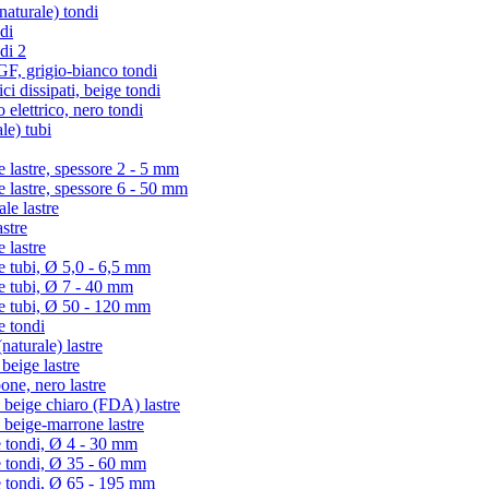
turale) tondi
di
di 2
 grigio-bianco tondi
i dissipati, beige tondi
lettrico, nero tondi
le) tubi
lastre, spessore 2 - 5 mm
lastre, spessore 6 - 50 mm
e lastre
stre
 lastre
tubi, Ø 5,0 - 6,5 mm
 tubi, Ø 7 - 40 mm
 tubi, Ø 50 - 120 mm
 tondi
aturale) lastre
eige lastre
ne, nero lastre
beige chiaro (FDA) lastre
beige-marrone lastre
 tondi, Ø 4 - 30 mm
e tondi, Ø 35 - 60 mm
e tondi, Ø 65 - 195 mm