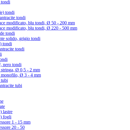
 tondi
e) tondi
tracite tondi
e modificato, blu tondi, Ø 50 - 200 mm
e modificato, blu tondi, Ø 220 - 500 mm
de tondi
te solido, grigio tondi
) tondi
tracite tondi
i
ondi
 nero tondi
 stringa, Ø 0,5 - 2 mm
) monofilo, Ø 3 - 4 mm
 tubi
racite tubi
ne
ate
 lastre
) fogli
essore 1 - 15 mm
essore 20 - 50