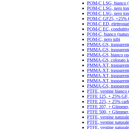
POM-C LSG, bianco (na
POM-C LSG, nero ton
POM-C LSG, nero ton
POM-C GF25, +25% GF,
POM-C ED, elettrostatic
POM-C EC, conduttivo e
POM-C, bianco (natura
POM-C, nero tubi
PMMA-GS, trasparente 
PMMA-GS, trasparente 
PMMA-GS, bianco opal
PMMA-GS, colorato la
PMMA-XT, trasparente
PMMA-XT, trasparente 
PMMA-XT, trasparente
PMMA-XT, trasparente
PMMA-GS, trasparente
PTFE, vergine bianco (n
PTFE 125, + 25% GF, b
PTFE 225, + 25% carbo
PTFE 207, + Glimmer, 
PTFE 500, + Glimmer, 
PTFE, vergine naturale
PTFE, vergine natural
PTFE, vergine natural