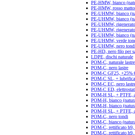
PE-HMW, bianco (natur
PE-HMW, rosso matton
PE-UHMW, bianco (natu
PE-UHMW, bianco (natu
PE-UHMW, rigenerato, 
PE-UHMW, rigenerato, 
PE-UHMW, bianco (nat
PE-UHMW, verde ton
PE-UHMW, nero tond
PE-HD, nero filo per s
LDPE, dischi naturale
POM-C, naturale lastre
POM-C, nero lastre
POM-C GF25, +25% GF
POM-C SL, + lubrificant
POM-C EC, nero lastr
POM-C ED, elettrostatic
POM-H SL, + PTFE, ant
POM-H, bianco (natura
POM-H, bianco (naturale
POM-H SL, + PTFE, an
POM-C, nero tondi
POM-C, bianco (natura
POM-C, rettificato h9,
POM-C, rettificato h9, 