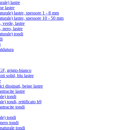
ale) lastre
e lastre
rale) lastre, spessore 1 - 8 mm
rale) lastre, spessore 10 - 50 mm
verde, lastre
nero, lastre
urale) tondi
di
i
aldatura
, grigio-bianco
i solid, blu lastre
e
i dissipati, beige lastre
racite lastre
le) tondi
) tondi, rettificato h9
tracite tondi
le) tondi
 nero tondi
naturale tondi