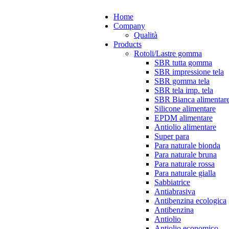
Home
Company
Qualità
Products
Rotoli/Lastre gomma
SBR tutta gomma
SBR impressione tela
SBR gomma tela
SBR tela imp. tela
SBR Bianca alimentar
Silicone alimentare
EPDM alimentare
Antiolio alimentare
Super para
Para naturale bionda
Para naturale bruna
Para naturale rossa
Para naturale gialla
Sabbiatrice
Antiabrasiva
Antibenzina ecologica
Antibenzina
Antiolio
Antiolio economico