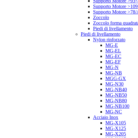
Supporto Motore >93<
Supporto Motore >10
Supporto Motore >78
Zoccolo
Zoccolo forma quadrat
Piedi di livellamento
Piedi di livellamento
Nylon rinforzato
MG-E
MG-EL
MG-EC
MG-EF
MG-N
MG-NB
MGG-GX
MG-N30
MG-NB40
MG-NB50
MG-NB80
MG-NB100
MG-NC
Acciaio Inox
MG-X105
MG-X125
MG-X205