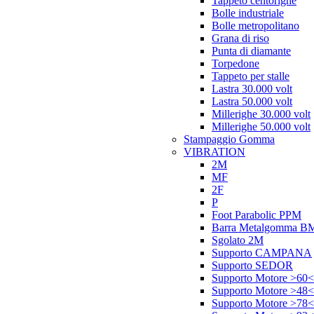
Tappeto centorighe
Bolle industriale
Bolle metropolitano
Grana di riso
Punta di diamante
Torpedone
Tappeto per stalle
Lastra 30.000 volt
Lastra 50.000 volt
Millerighe 30.000 volt
Millerighe 50.000 volt
Stampaggio Gomma
VIBRATION
2M
MF
2F
P
Foot Parabolic PPM
Barra Metalgomma B
Sgolato 2M
Supporto CAMPANA
Supporto SEDOR
Supporto Motore >60<
Supporto Motore >48<
Supporto Motore >78<