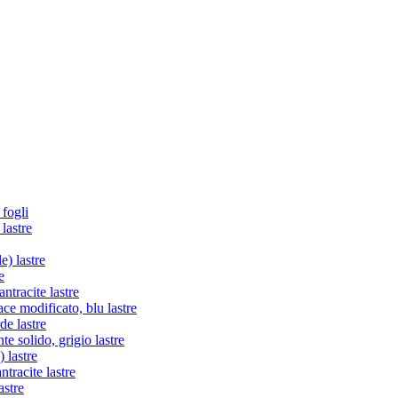
 fogli
lastre
e) lastre
e
tracite lastre
e modificato, blu lastre
de lastre
te solido, grigio lastre
 lastre
racite lastre
astre