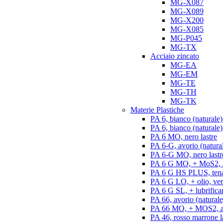
MG-X087
MG-X089
MG-X200
MG-X085
MG-P045
MG-TX
Acciaio zincato
MG-EA
MG-EM
MG-TE
MG-TH
MG-TK
Materie Plastiche
PA 6, bianco (naturale)
PA 6, bianco (naturale) 
PA 6 MO, nero lastre
PA 6-G, avorio (natural
PA 6-G MO, nero lastr
PA 6 G MO, + MoS2, an
PA 6 G HS PLUS, tenac
PA 6 G LO, + olio, ver
PA 6 G SL, + lubrifican
PA 66, avorio (naturale)
PA 66 MO, + MOS2, ant
PA 46, rosso marrone l