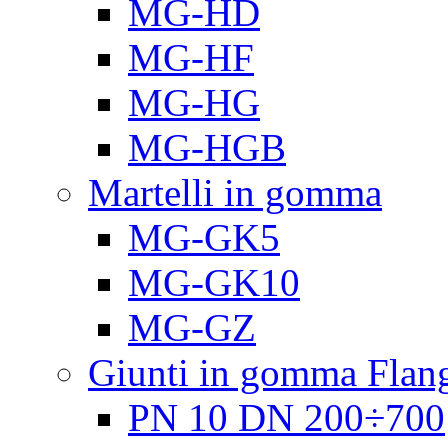
MG-HD
MG-HF
MG-HG
MG-HGB
Martelli in gomma
MG-GK5
MG-GK10
MG-GZ
Giunti in gomma Flang
PN 10 DN 200÷700