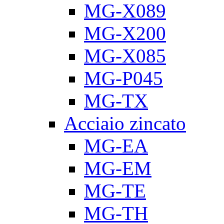
MG-X089
MG-X200
MG-X085
MG-P045
MG-TX
Acciaio zincato
MG-EA
MG-EM
MG-TE
MG-TH