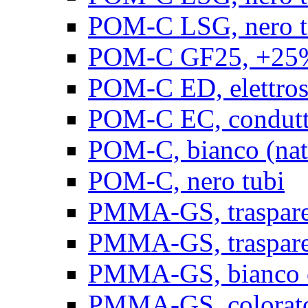
POM-C LSG, nero t
POM-C GF25, +25% 
POM-C ED, elettrosta
POM-C EC, conduttiv
POM-C, bianco (natu
POM-C, nero tubi
PMMA-GS, trasparent
PMMA-GS, trasparen
PMMA-GS, bianco op
PMMA-GS, colorato 