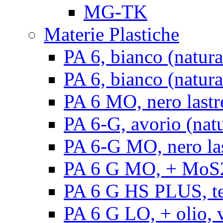
MG-TK
Materie Plastiche
PA 6, bianco (natura
PA 6, bianco (natural
PA 6 MO, nero lastr
PA 6-G, avorio (natu
PA 6-G MO, nero la
PA 6 G MO, + MoS2, 
PA 6 G HS PLUS, ten
PA 6 G LO, + olio, v