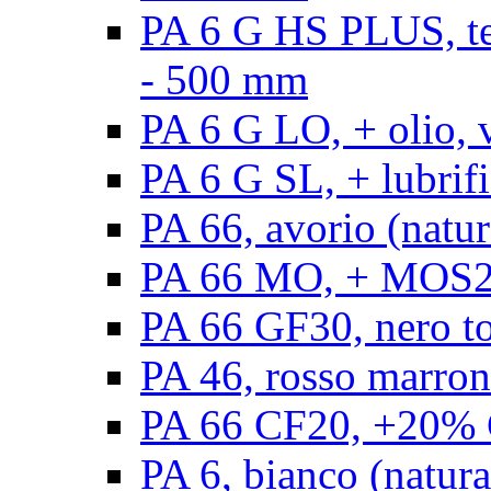
PA 6 G HS PLUS, ten
- 500 mm
PA 6 G LO, + olio, 
PA 6 G SL, + lubrifi
PA 66, avorio (natur
PA 66 MO, + MOS2, 
PA 66 GF30, nero t
PA 46, rosso marron
PA 66 CF20, +20% C
PA 6, bianco (natura