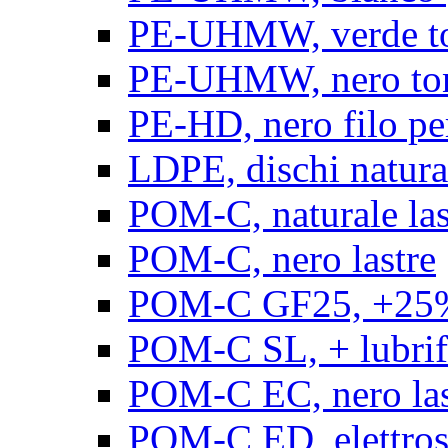
PE-UHMW, verde t
PE-UHMW, nero to
PE-HD, nero filo pe
LDPE, dischi natura
POM-C, naturale las
POM-C, nero lastre
POM-C GF25, +25% 
POM-C SL, + lubrific
POM-C EC, nero las
POM-C ED, elettrosta