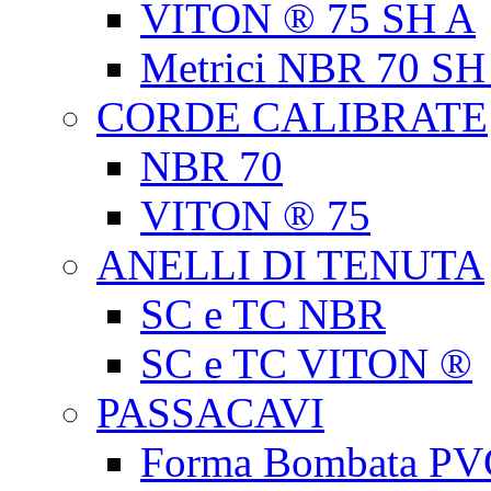
VITON ® 75 SH A
Metrici NBR 70 SH
CORDE CALIBRATE
NBR 70
VITON ® 75
ANELLI DI TENUTA
SC e TC NBR
SC e TC VITON ®
PASSACAVI
Forma Bombata PV