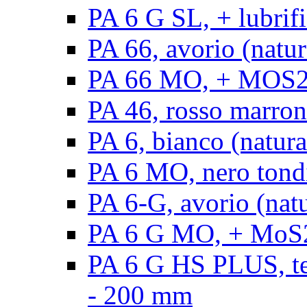
PA 6 G SL, + lubrifi
PA 66, avorio (natura
PA 66 MO, + MOS2, a
PA 46, rosso marrone
PA 6, bianco (natura
PA 6 MO, nero tond
PA 6-G, avorio (natu
PA 6 G MO, + MoS2,
PA 6 G HS PLUS, ten
- 200 mm