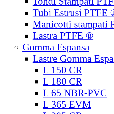
Tondi Stampati PT
Tubi Estrusi PTFE 
Manicotti stampati
Lastra PTFE ®
Gomma Espansa
Lastre Gomma Espa
L 150 CR
L 180 CR
L 65 NBR-PVC
L 365 EVM