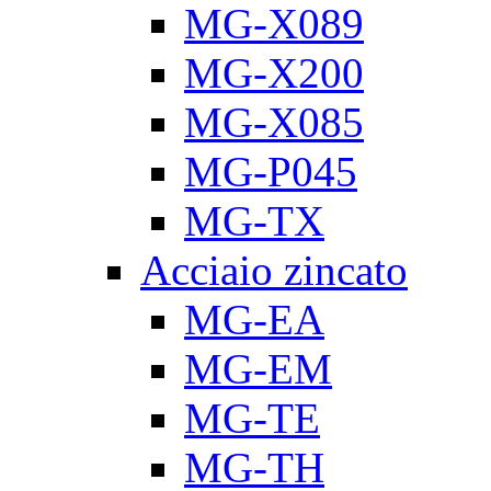
MG-X089
MG-X200
MG-X085
MG-P045
MG-TX
Acciaio zincato
MG-EA
MG-EM
MG-TE
MG-TH