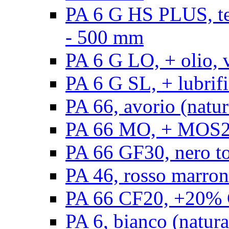
PA 6 G HS PLUS, ten
- 500 mm
PA 6 G LO, + olio, 
PA 6 G SL, + lubrifi
PA 66, avorio (natur
PA 66 MO, + MOS2, 
PA 66 GF30, nero t
PA 46, rosso marron
PA 66 CF20, +20% C
PA 6, bianco (natura