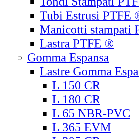
Tondi Stampati PT
Tubi Estrusi PTFE 
Manicotti stampati
Lastra PTFE ®
Gomma Espansa
Lastre Gomma Espa
L 150 CR
L 180 CR
L 65 NBR-PVC
L 365 EVM