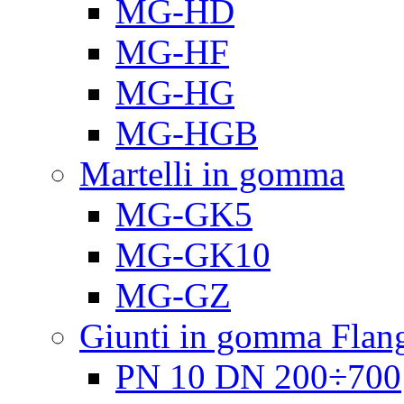
MG-HD
MG-HF
MG-HG
MG-HGB
Martelli in gomma
MG-GK5
MG-GK10
MG-GZ
Giunti in gomma Flang
PN 10 DN 200÷700