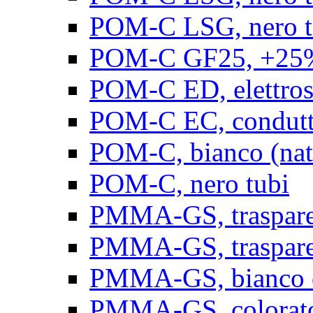
POM-C LSG, nero t
POM-C GF25, +25% 
POM-C ED, elettrosta
POM-C EC, conduttiv
POM-C, bianco (natu
POM-C, nero tubi
PMMA-GS, trasparent
PMMA-GS, trasparen
PMMA-GS, bianco op
PMMA-GS, colorato 