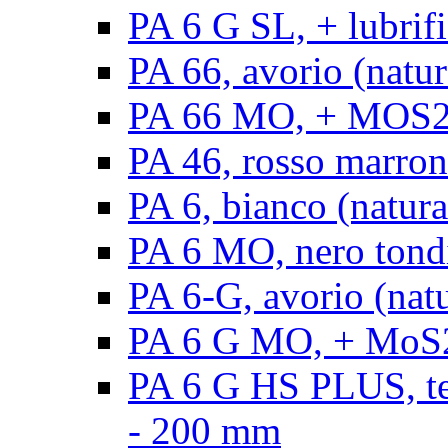
PA 6 G SL, + lubrifi
PA 66, avorio (natura
PA 66 MO, + MOS2, a
PA 46, rosso marrone
PA 6, bianco (natura
PA 6 MO, nero tond
PA 6-G, avorio (natu
PA 6 G MO, + MoS2,
PA 6 G HS PLUS, ten
- 200 mm