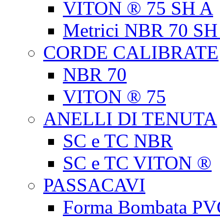
VITON ® 75 SH A
Metrici NBR 70 SH
CORDE CALIBRATE
NBR 70
VITON ® 75
ANELLI DI TENUTA
SC e TC NBR
SC e TC VITON ®
PASSACAVI
Forma Bombata PV