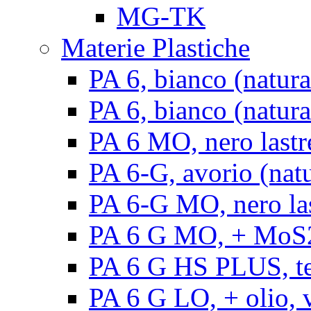
MG-TK
Materie Plastiche
PA 6, bianco (natura
PA 6, bianco (natural
PA 6 MO, nero lastr
PA 6-G, avorio (natu
PA 6-G MO, nero la
PA 6 G MO, + MoS2, 
PA 6 G HS PLUS, ten
PA 6 G LO, + olio, v