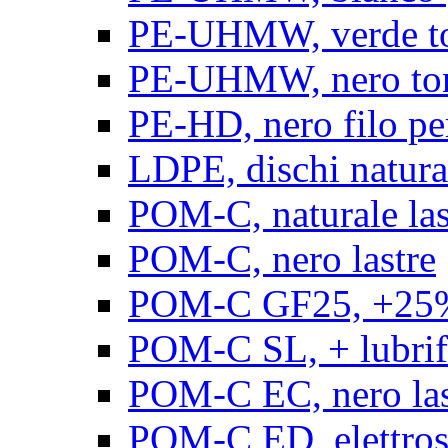
PE-UHMW, verde t
PE-UHMW, nero to
PE-HD, nero filo pe
LDPE, dischi natura
POM-C, naturale las
POM-C, nero lastre
POM-C GF25, +25% 
POM-C SL, + lubrific
POM-C EC, nero las
POM-C ED, elettrosta