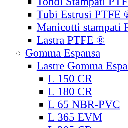
Tondi Stampati PT
Tubi Estrusi PTFE 
Manicotti stampati
Lastra PTFE ®
Gomma Espansa
Lastre Gomma Espa
L 150 CR
L 180 CR
L 65 NBR-PVC
L 365 EVM