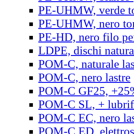
PE-UHMW, verde t
PE-UHMW, nero to
PE-HD, nero filo pe
LDPE, dischi natura
POM-C, naturale las
POM-C, nero lastre
POM-C GF25, +25% 
POM-C SL, + lubrific
POM-C EC, nero las
POM-C ED, elettrosta