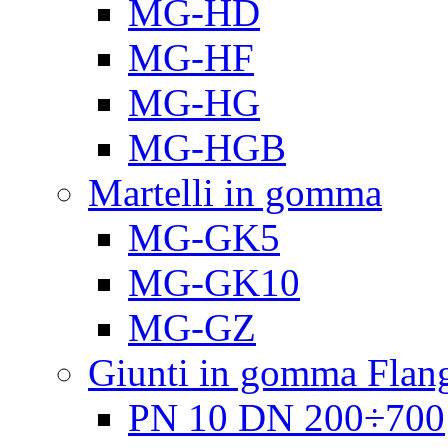
MG-HD
MG-HF
MG-HG
MG-HGB
Martelli in gomma
MG-GK5
MG-GK10
MG-GZ
Giunti in gomma Flang
PN 10 DN 200÷700