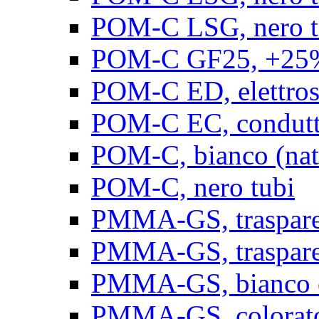
POM-C LSG, nero t
POM-C GF25, +25% 
POM-C ED, elettrosta
POM-C EC, conduttiv
POM-C, bianco (natu
POM-C, nero tubi
PMMA-GS, trasparent
PMMA-GS, trasparen
PMMA-GS, bianco op
PMMA-GS, colorato 