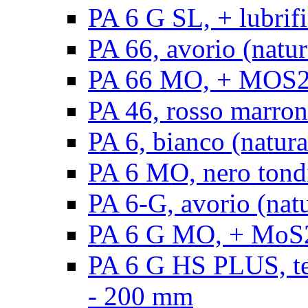
PA 6 G SL, + lubrifi
PA 66, avorio (natura
PA 66 MO, + MOS2, a
PA 46, rosso marrone
PA 6, bianco (natura
PA 6 MO, nero tond
PA 6-G, avorio (natu
PA 6 G MO, + MoS2,
PA 6 G HS PLUS, ten
- 200 mm