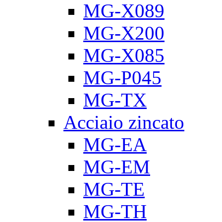
MG-X089
MG-X200
MG-X085
MG-P045
MG-TX
Acciaio zincato
MG-EA
MG-EM
MG-TE
MG-TH