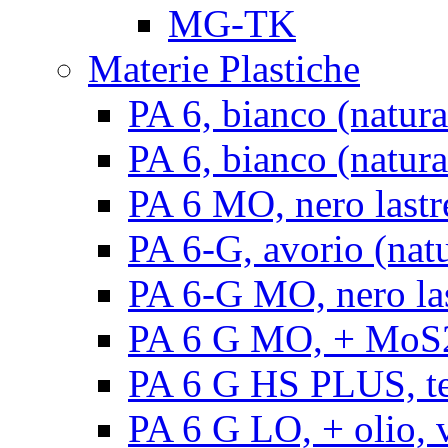
MG-TK
Materie Plastiche
PA 6, bianco (natura
PA 6, bianco (natural
PA 6 MO, nero lastr
PA 6-G, avorio (natu
PA 6-G MO, nero la
PA 6 G MO, + MoS2, 
PA 6 G HS PLUS, ten
PA 6 G LO, + olio, v