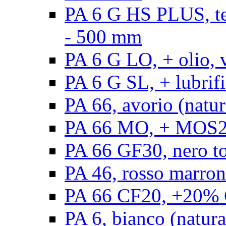
PA 6 G HS PLUS, ten
- 500 mm
PA 6 G LO, + olio, 
PA 6 G SL, + lubrifi
PA 66, avorio (natur
PA 66 MO, + MOS2, 
PA 66 GF30, nero t
PA 46, rosso marron
PA 66 CF20, +20% C
PA 6, bianco (natura