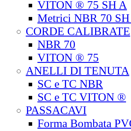
VITON ® 75 SH A
Metrici NBR 70 SH
CORDE CALIBRATE
NBR 70
VITON ® 75
ANELLI DI TENUTA
SC e TC NBR
SC e TC VITON ®
PASSACAVI
Forma Bombata PV