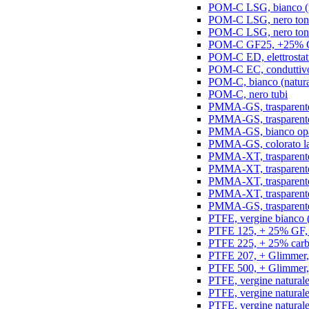
POM-C LSG, bianco (na
POM-C LSG, nero ton
POM-C LSG, nero ton
POM-C GF25, +25% GF,
POM-C ED, elettrostatic
POM-C EC, conduttivo e
POM-C, bianco (natura
POM-C, nero tubi
PMMA-GS, trasparente 
PMMA-GS, trasparente 
PMMA-GS, bianco opal
PMMA-GS, colorato la
PMMA-XT, trasparente
PMMA-XT, trasparente 
PMMA-XT, trasparente
PMMA-XT, trasparente
PMMA-GS, trasparente
PTFE, vergine bianco (n
PTFE 125, + 25% GF, b
PTFE 225, + 25% carbo
PTFE 207, + Glimmer, 
PTFE 500, + Glimmer, 
PTFE, vergine naturale
PTFE, vergine natural
PTFE, vergine natural