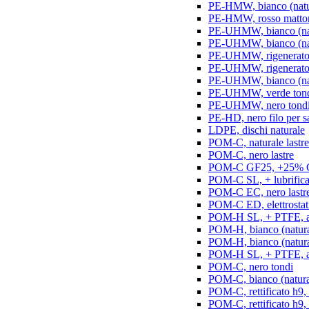
PE-HMW, bianco (natur
PE-HMW, rosso matton
PE-UHMW, bianco (natu
PE-UHMW, bianco (natu
PE-UHMW, rigenerato, 
PE-UHMW, rigenerato, 
PE-UHMW, bianco (nat
PE-UHMW, verde ton
PE-UHMW, nero tond
PE-HD, nero filo per s
LDPE, dischi naturale
POM-C, naturale lastre
POM-C, nero lastre
POM-C GF25, +25% GF
POM-C SL, + lubrificant
POM-C EC, nero lastr
POM-C ED, elettrostatic
POM-H SL, + PTFE, ant
POM-H, bianco (natura
POM-H, bianco (naturale
POM-H SL, + PTFE, an
POM-C, nero tondi
POM-C, bianco (natura
POM-C, rettificato h9,
POM-C, rettificato h9, 