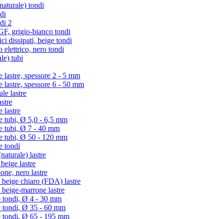
turale) tondi
di
di 2
 grigio-bianco tondi
i dissipati, beige tondi
lettrico, nero tondi
le) tubi
lastre, spessore 2 - 5 mm
lastre, spessore 6 - 50 mm
e lastre
stre
 lastre
tubi, Ø 5,0 - 6,5 mm
 tubi, Ø 7 - 40 mm
 tubi, Ø 50 - 120 mm
 tondi
aturale) lastre
eige lastre
ne, nero lastre
beige chiaro (FDA) lastre
beige-marrone lastre
 tondi, Ø 4 - 30 mm
e tondi, Ø 35 - 60 mm
e tondi, Ø 65 - 195 mm