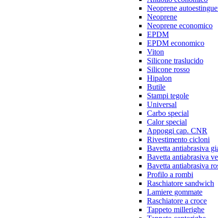
Neoprene autoestingue
Neoprene
Neoprene economico
EPDM
EPDM economico
Viton
Silicone traslucido
Silicone rosso
Hipalon
Butile
Stampi tegole
Universal
Carbo special
Calor special
Appoggi cap. CNR
Rivestimento cicloni
Bavetta antiabrasiva gi
Bavetta antiabrasiva v
Bavetta antiabrasiva ro
Profilo a rombi
Raschiatore sandwich
Lamiere gommate
Raschiatore a croce
Tappeto millerighe