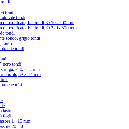
 tondi
e) tondi
tracite tondi
e modificato, blu tondi, Ø 50 - 200 mm
e modificato, blu tondi, Ø 220 - 500 mm
de tondi
te solido, grigio tondi
) tondi
tracite tondi
i
ondi
 nero tondi
 stringa, Ø 0,5 - 2 mm
) monofilo, Ø 3 - 4 mm
 tubi
racite tubi
ne
ate
 lastre
) fogli
essore 1 - 15 mm
essore 20 - 50