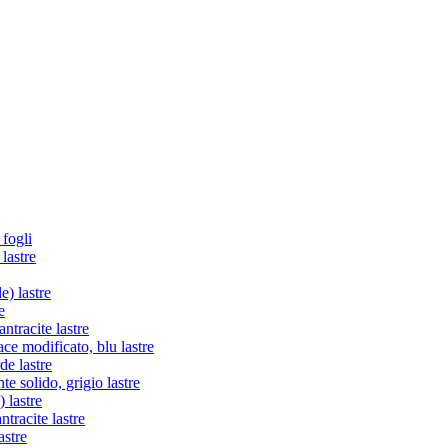
 fogli
lastre
e) lastre
e
tracite lastre
e modificato, blu lastre
de lastre
te solido, grigio lastre
 lastre
racite lastre
astre