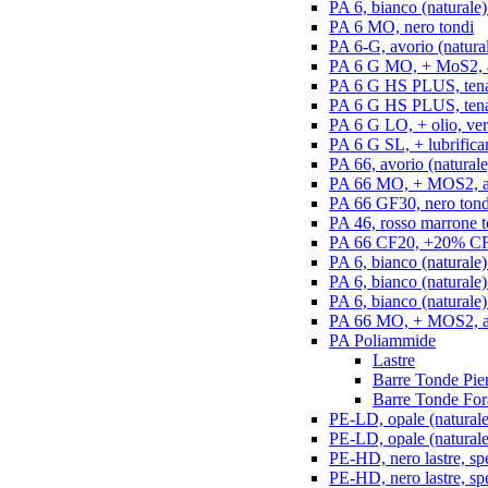
PA 6, bianco (naturale)
PA 6 MO, nero tondi
PA 6-G, avorio (natural
PA 6 G MO, + MoS2, an
PA 6 G HS PLUS, tenac
PA 6 G HS PLUS, tenac
PA 6 G LO, + olio, ver
PA 6 G SL, + lubrifican
PA 66, avorio (naturale
PA 66 MO, + MOS2, an
PA 66 GF30, nero tond
PA 46, rosso marrone t
PA 66 CF20, +20% CF,
PA 6, bianco (naturale)
PA 6, bianco (naturale
PA 6, bianco (naturale)
PA 66 MO, + MOS2, ant
PA Poliammide
Lastre
Barre Tonde Pie
Barre Tonde For
PE-LD, opale (naturale)
PE-LD, opale (naturale
PE-HD, nero lastre, sp
PE-HD, nero lastre, sp