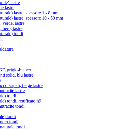
ale) lastre
e lastre
rale) lastre, spessore 1 - 8 mm
rale) lastre, spessore 10 - 50 mm
verde, lastre
nero, lastre
urale) tondi
di
i
aldatura
, grigio-bianco
i solid, blu lastre
e
i dissipati, beige lastre
racite lastre
le) tondi
) tondi, rettificato h9
tracite tondi
le) tondi
 nero tondi
naturale tondi