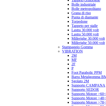
Tappeto centorighe
Bolle industriale
Bolle metropolitano
Grana di riso
Punta di diamante
Torpedone
Tappeto per stalle
Lastra 30.000 volt
Lastra 50.000 volt
Millerighe 30.000 volt
Millerighe 50.000 volt
Stampaggio Gomma
VIBRATION
2M
MF
2F
P
Foot Parabolic PPM
Barra Metalgomma B
Sgolato 2M
Supporto CAMPANA
Supporto SEDOR
Supporto Motore >60<
Supporto Motore >48<
Supporto Motore >78<