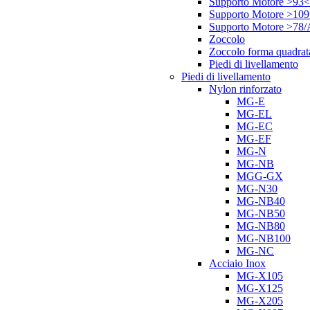
Supporto Motore >93<
Supporto Motore >10
Supporto Motore >78
Zoccolo
Zoccolo forma quadrat
Piedi di livellamento
Piedi di livellamento
Nylon rinforzato
MG-E
MG-EL
MG-EC
MG-EF
MG-N
MG-NB
MGG-GX
MG-N30
MG-NB40
MG-NB50
MG-NB80
MG-NB100
MG-NC
Acciaio Inox
MG-X105
MG-X125
MG-X205