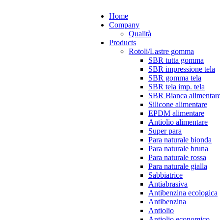
Home
Company
Qualità
Products
Rotoli/Lastre gomma
SBR tutta gomma
SBR impressione tela
SBR gomma tela
SBR tela imp. tela
SBR Bianca alimentar
Silicone alimentare
EPDM alimentare
Antiolio alimentare
Super para
Para naturale bionda
Para naturale bruna
Para naturale rossa
Para naturale gialla
Sabbiatrice
Antiabrasiva
Antibenzina ecologica
Antibenzina
Antiolio
Antiolio economico