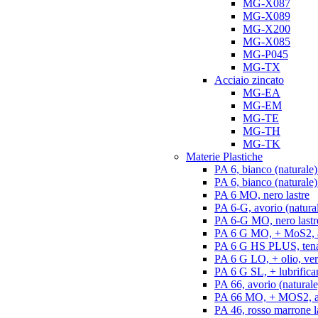
MG-X087
MG-X089
MG-X200
MG-X085
MG-P045
MG-TX
Acciaio zincato
MG-EA
MG-EM
MG-TE
MG-TH
MG-TK
Materie Plastiche
PA 6, bianco (naturale)
PA 6, bianco (naturale) 
PA 6 MO, nero lastre
PA 6-G, avorio (natural
PA 6-G MO, nero lastr
PA 6 G MO, + MoS2, an
PA 6 G HS PLUS, tenac
PA 6 G LO, + olio, ver
PA 6 G SL, + lubrifican
PA 66, avorio (naturale)
PA 66 MO, + MOS2, ant
PA 46, rosso marrone l