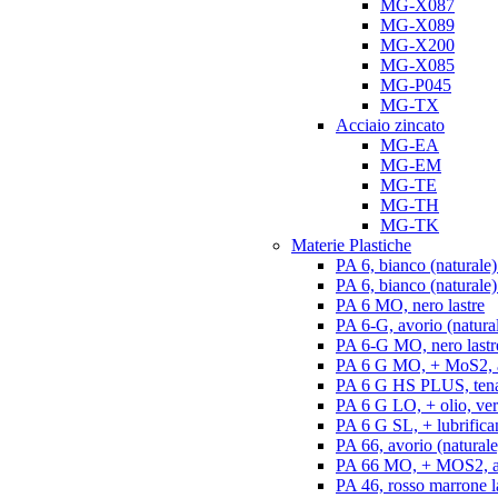
MG-X087
MG-X089
MG-X200
MG-X085
MG-P045
MG-TX
Acciaio zincato
MG-EA
MG-EM
MG-TE
MG-TH
MG-TK
Materie Plastiche
PA 6, bianco (naturale)
PA 6, bianco (naturale) 
PA 6 MO, nero lastre
PA 6-G, avorio (natural
PA 6-G MO, nero lastr
PA 6 G MO, + MoS2, an
PA 6 G HS PLUS, tenac
PA 6 G LO, + olio, ver
PA 6 G SL, + lubrifican
PA 66, avorio (naturale)
PA 66 MO, + MOS2, ant
PA 46, rosso marrone l