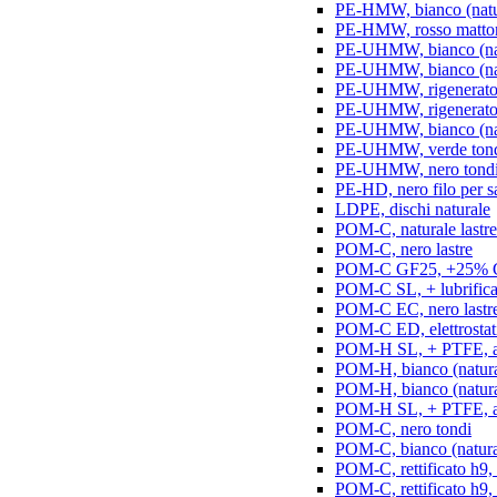
PE-HMW, bianco (natur
PE-HMW, rosso matton
PE-UHMW, bianco (natu
PE-UHMW, bianco (natu
PE-UHMW, rigenerato, 
PE-UHMW, rigenerato, 
PE-UHMW, bianco (nat
PE-UHMW, verde ton
PE-UHMW, nero tond
PE-HD, nero filo per s
LDPE, dischi naturale
POM-C, naturale lastre
POM-C, nero lastre
POM-C GF25, +25% GF
POM-C SL, + lubrificant
POM-C EC, nero lastr
POM-C ED, elettrostatic
POM-H SL, + PTFE, ant
POM-H, bianco (natura
POM-H, bianco (naturale
POM-H SL, + PTFE, an
POM-C, nero tondi
POM-C, bianco (natura
POM-C, rettificato h9,
POM-C, rettificato h9, 