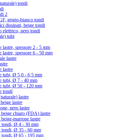
turale) tondi
di
di 2
 grigio-bianco tondi
i dissipati, beige tondi
lettrico, nero tondi
le) tubi
lastre, spessore 2 - 5 mm
lastre, spessore 6 - 50 mm
e lastre
stre
 lastre
tubi, Ø 5,0 - 6,5 mm
 tubi, Ø 7 - 40 mm
 tubi, Ø 50 - 120 mm
 tondi
aturale) lastre
eige lastre
ne, nero lastre
beige chiaro (FDA) lastre
beige-marrone lastre
 tondi, Ø 4 - 30 mm
e tondi, Ø 35 - 60 mm
e tondi, Ø 65 - 195 mm