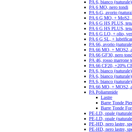
PA 6, bianco (naturale)
PA 6 MO, nero tondi
PA 6-G, avorio (natural
PA 6 G MO, + MoS2, an
PA 6 G HS PLUS, tenac
PA 6 G HS PLUS, tenac
PA 6 G LO, + olio, ver
PA 6 G SL, + lubrifican
PA 66, avorio (naturale
PA 66 MO, + MOS2, an
PA 66 GF30, nero tond
PA 46, rosso marrone t
PA 66 CF20, +20% CF,
PA 6, bianco (naturale)
PA 6, bianco (naturale
PA 6, bianco (naturale)
PA 66 MO, + MOS2, ant
PA Poliammide
Lastre
Barre Tonde Pie
Barre Tonde For
PE-LD, opale (naturale)
PE-LD, opale (naturale
PE-HD, nero lastre, sp
PE-HD, nero lastre, sp