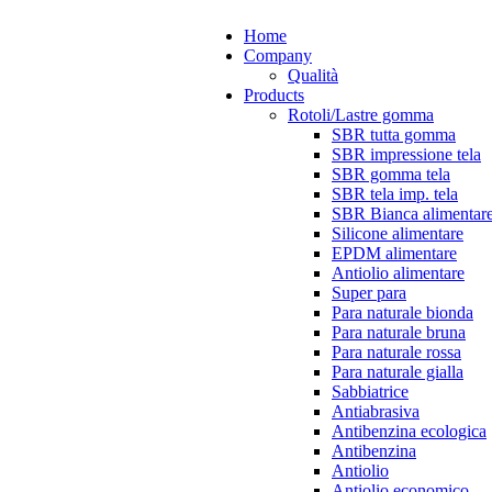
Home
Company
Qualità
Products
Rotoli/Lastre gomma
SBR tutta gomma
SBR impressione tela
SBR gomma tela
SBR tela imp. tela
SBR Bianca alimentar
Silicone alimentare
EPDM alimentare
Antiolio alimentare
Super para
Para naturale bionda
Para naturale bruna
Para naturale rossa
Para naturale gialla
Sabbiatrice
Antiabrasiva
Antibenzina ecologica
Antibenzina
Antiolio
Antiolio economico