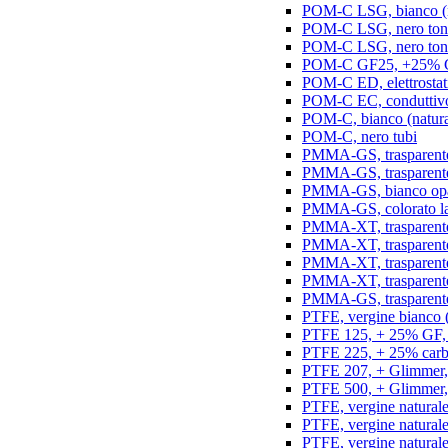
POM-C LSG, bianco (na
POM-C LSG, nero ton
POM-C LSG, nero ton
POM-C GF25, +25% GF,
POM-C ED, elettrostatic
POM-C EC, conduttivo e
POM-C, bianco (natura
POM-C, nero tubi
PMMA-GS, trasparente 
PMMA-GS, trasparente 
PMMA-GS, bianco opal
PMMA-GS, colorato la
PMMA-XT, trasparente
PMMA-XT, trasparente 
PMMA-XT, trasparente
PMMA-XT, trasparente
PMMA-GS, trasparente
PTFE, vergine bianco (n
PTFE 125, + 25% GF, b
PTFE 225, + 25% carbo
PTFE 207, + Glimmer, 
PTFE 500, + Glimmer, 
PTFE, vergine naturale
PTFE, vergine natural
PTFE, vergine natural