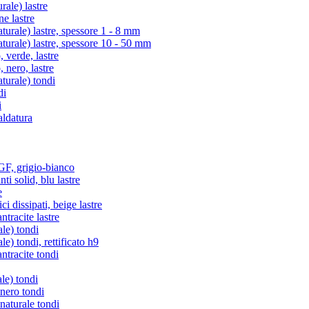
ale) lastre
e lastre
rale) lastre, spessore 1 - 8 mm
rale) lastre, spessore 10 - 50 mm
verde, lastre
nero, lastre
urale) tondi
di
i
aldatura
, grigio-bianco
i solid, blu lastre
e
i dissipati, beige lastre
racite lastre
le) tondi
) tondi, rettificato h9
tracite tondi
le) tondi
 nero tondi
naturale tondi