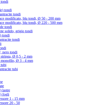
 tondi
e) tondi
tracite tondi
e modificato, blu tondi, Ø 50 - 200 mm
e modificato, blu tondi, Ø 220 - 500 mm
de tondi
te solido, grigio tondi
) tondi
tracite tondi
i
ondi
 nero tondi
 stringa, Ø 0,5 - 2 mm
) monofilo, Ø 3 - 4 mm
 tubi
racite tubi
ne
ate
 lastre
) fogli
essore 1 - 15 mm
essore 20 - 50