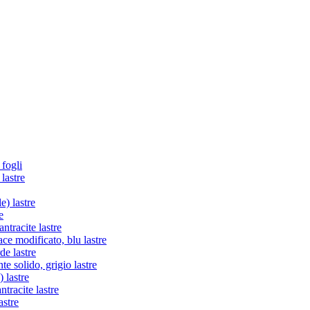
 fogli
lastre
e) lastre
e
tracite lastre
e modificato, blu lastre
de lastre
te solido, grigio lastre
 lastre
racite lastre
astre