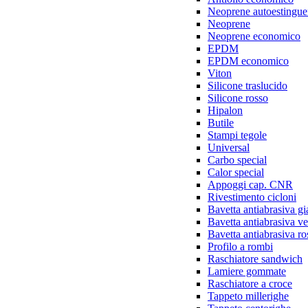
Neoprene autoestingue
Neoprene
Neoprene economico
EPDM
EPDM economico
Viton
Silicone traslucido
Silicone rosso
Hipalon
Butile
Stampi tegole
Universal
Carbo special
Calor special
Appoggi cap. CNR
Rivestimento cicloni
Bavetta antiabrasiva gi
Bavetta antiabrasiva v
Bavetta antiabrasiva ro
Profilo a rombi
Raschiatore sandwich
Lamiere gommate
Raschiatore a croce
Tappeto millerighe