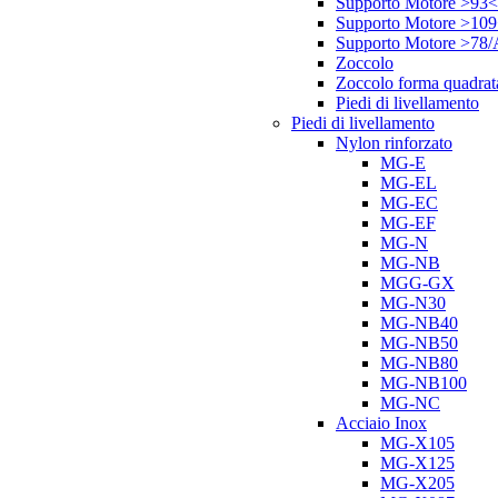
Supporto Motore >93<
Supporto Motore >10
Supporto Motore >78
Zoccolo
Zoccolo forma quadrat
Piedi di livellamento
Piedi di livellamento
Nylon rinforzato
MG-E
MG-EL
MG-EC
MG-EF
MG-N
MG-NB
MGG-GX
MG-N30
MG-NB40
MG-NB50
MG-NB80
MG-NB100
MG-NC
Acciaio Inox
MG-X105
MG-X125
MG-X205