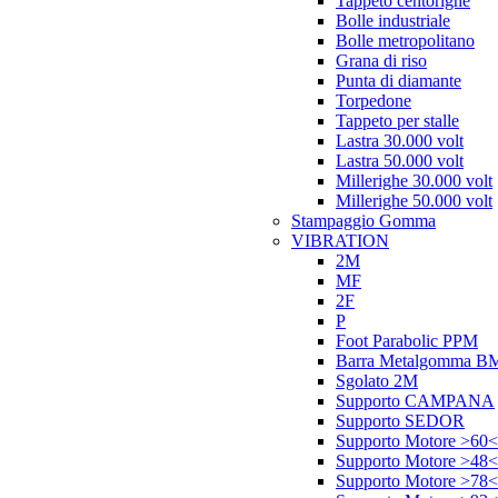
Tappeto centorighe
Bolle industriale
Bolle metropolitano
Grana di riso
Punta di diamante
Torpedone
Tappeto per stalle
Lastra 30.000 volt
Lastra 50.000 volt
Millerighe 30.000 volt
Millerighe 50.000 volt
Stampaggio Gomma
VIBRATION
2M
MF
2F
P
Foot Parabolic PPM
Barra Metalgomma B
Sgolato 2M
Supporto CAMPANA
Supporto SEDOR
Supporto Motore >60<
Supporto Motore >48<
Supporto Motore >78<