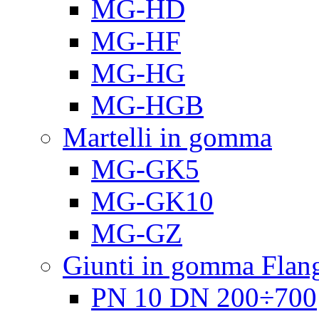
MG-HD
MG-HF
MG-HG
MG-HGB
Martelli in gomma
MG-GK5
MG-GK10
MG-GZ
Giunti in gomma Flang
PN 10 DN 200÷700