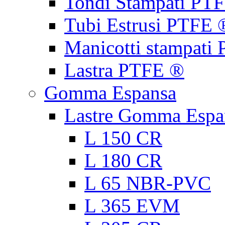
Tondi Stampati PT
Tubi Estrusi PTFE 
Manicotti stampati
Lastra PTFE ®
Gomma Espansa
Lastre Gomma Espa
L 150 CR
L 180 CR
L 65 NBR-PVC
L 365 EVM