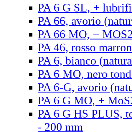
PA 6 G SL, + lubrifi
PA 66, avorio (natura
PA 66 MO, + MOS2, a
PA 46, rosso marrone
PA 6, bianco (natura
PA 6 MO, nero tond
PA 6-G, avorio (natu
PA 6 G MO, + MoS2,
PA 6 G HS PLUS, ten
- 200 mm