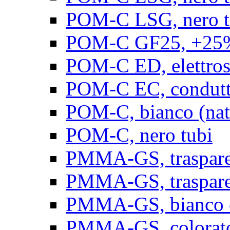
POM-C LSG, nero t
POM-C GF25, +25% 
POM-C ED, elettrosta
POM-C EC, conduttiv
POM-C, bianco (natu
POM-C, nero tubi
PMMA-GS, trasparent
PMMA-GS, trasparen
PMMA-GS, bianco op
PMMA-GS, colorato 