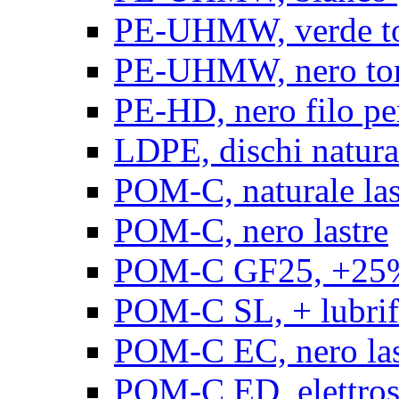
PE-UHMW, verde t
PE-UHMW, nero to
PE-HD, nero filo pe
LDPE, dischi natura
POM-C, naturale las
POM-C, nero lastre
POM-C GF25, +25% 
POM-C SL, + lubrific
POM-C EC, nero las
POM-C ED, elettrosta