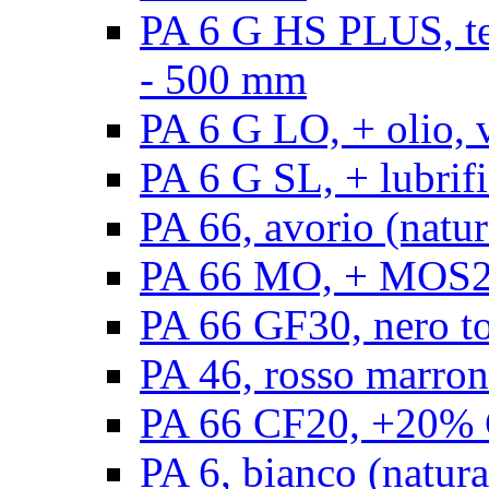
PA 6 G HS PLUS, ten
- 500 mm
PA 6 G LO, + olio, 
PA 6 G SL, + lubrifi
PA 66, avorio (natur
PA 66 MO, + MOS2, 
PA 66 GF30, nero t
PA 46, rosso marron
PA 66 CF20, +20% C
PA 6, bianco (natura