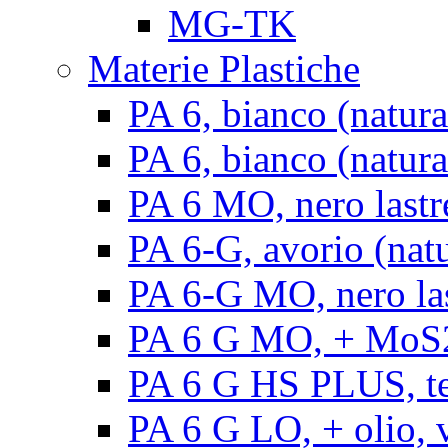
MG-TK
Materie Plastiche
PA 6, bianco (natura
PA 6, bianco (natural
PA 6 MO, nero lastr
PA 6-G, avorio (natu
PA 6-G MO, nero la
PA 6 G MO, + MoS2, 
PA 6 G HS PLUS, ten
PA 6 G LO, + olio, v