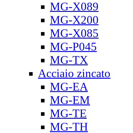
MG-X089
MG-X200
MG-X085
MG-P045
MG-TX
Acciaio zincato
MG-EA
MG-EM
MG-TE
MG-TH