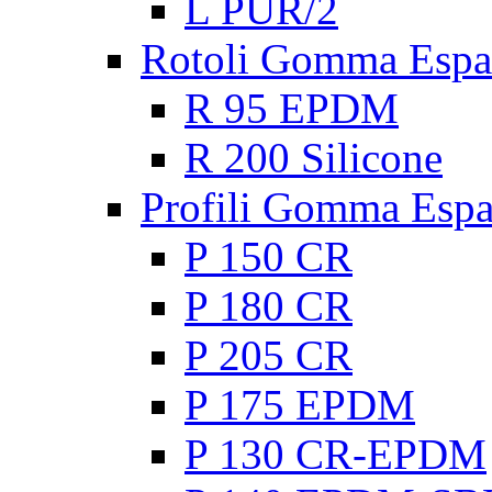
L PUR/2
Rotoli Gomma Espa
R 95 EPDM
R 200 Silicone
Profili Gomma Esp
P 150 CR
P 180 CR
P 205 CR
P 175 EPDM
P 130 CR-EPDM