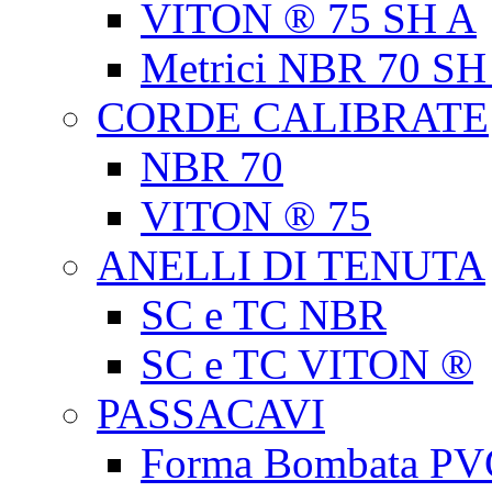
VITON ® 75 SH A
Metrici NBR 70 SH
CORDE CALIBRATE
NBR 70
VITON ® 75
ANELLI DI TENUTA
SC e TC NBR
SC e TC VITON ®
PASSACAVI
Forma Bombata PV