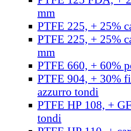
mm
PTFE 225, + 25% ca
PTFE 225, + 25% ca
mm
PTFE 660, + 60% po
PTFE 904, + 30% fibr
azzurro tondi
PTFE HP 108, + GF +
tondi