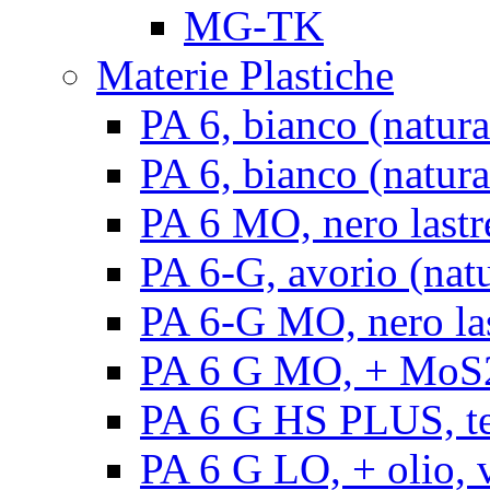
MG-TK
Materie Plastiche
PA 6, bianco (natura
PA 6, bianco (natural
PA 6 MO, nero lastr
PA 6-G, avorio (natu
PA 6-G MO, nero la
PA 6 G MO, + MoS2, 
PA 6 G HS PLUS, ten
PA 6 G LO, + olio, v