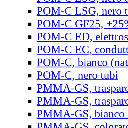
POM-C LSG, nero t
POM-C GF25, +25% 
POM-C ED, elettrosta
POM-C EC, conduttiv
POM-C, bianco (natu
POM-C, nero tubi
PMMA-GS, trasparent
PMMA-GS, trasparen
PMMA-GS, bianco op
PMMA-GS, colorato 