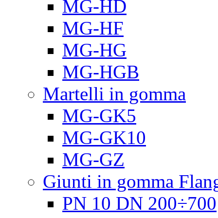
MG-HD
MG-HF
MG-HG
MG-HGB
Martelli in gomma
MG-GK5
MG-GK10
MG-GZ
Giunti in gomma Flang
PN 10 DN 200÷700