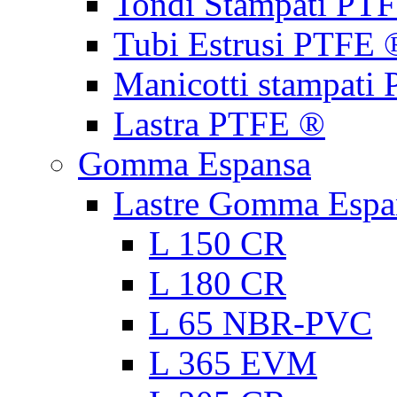
Tondi Stampati PT
Tubi Estrusi PTFE 
Manicotti stampati
Lastra PTFE ®
Gomma Espansa
Lastre Gomma Espa
L 150 CR
L 180 CR
L 65 NBR-PVC
L 365 EVM