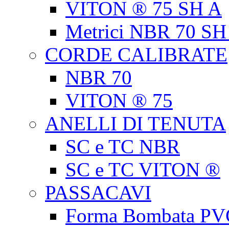
VITON ® 75 SH A
Metrici NBR 70 SH
CORDE CALIBRATE
NBR 70
VITON ® 75
ANELLI DI TENUTA
SC e TC NBR
SC e TC VITON ®
PASSACAVI
Forma Bombata PV