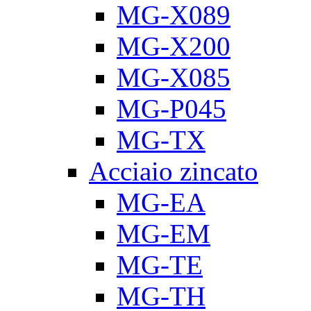
MG-X089
MG-X200
MG-X085
MG-P045
MG-TX
Acciaio zincato
MG-EA
MG-EM
MG-TE
MG-TH