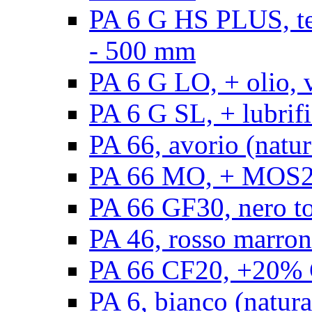
PA 6 G HS PLUS, ten
- 500 mm
PA 6 G LO, + olio, 
PA 6 G SL, + lubrifi
PA 66, avorio (natur
PA 66 MO, + MOS2, 
PA 66 GF30, nero t
PA 46, rosso marron
PA 66 CF20, +20% C
PA 6, bianco (natura