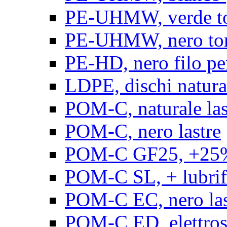
PE-UHMW, verde t
PE-UHMW, nero to
PE-HD, nero filo pe
LDPE, dischi natura
POM-C, naturale las
POM-C, nero lastre
POM-C GF25, +25% 
POM-C SL, + lubrific
POM-C EC, nero las
POM-C ED, elettrosta