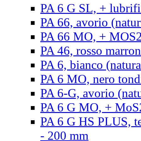
PA 6 G SL, + lubrifi
PA 66, avorio (natura
PA 66 MO, + MOS2, a
PA 46, rosso marrone
PA 6, bianco (natura
PA 6 MO, nero tond
PA 6-G, avorio (natu
PA 6 G MO, + MoS2,
PA 6 G HS PLUS, ten
- 200 mm