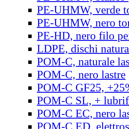
PE-UHMW, verde t
PE-UHMW, nero to
PE-HD, nero filo pe
LDPE, dischi natura
POM-C, naturale las
POM-C, nero lastre
POM-C GF25, +25% 
POM-C SL, + lubrific
POM-C EC, nero las
POM-C ED, elettrosta