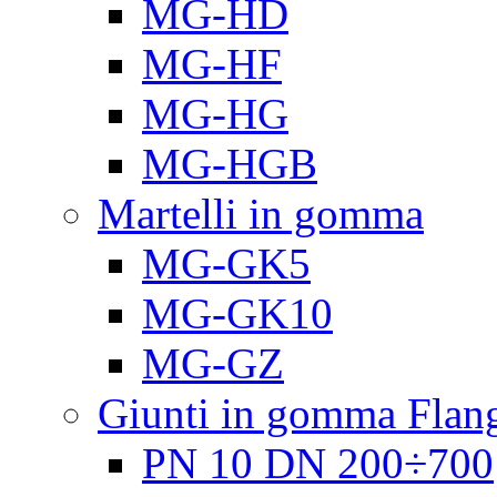
MG-HD
MG-HF
MG-HG
MG-HGB
Martelli in gomma
MG-GK5
MG-GK10
MG-GZ
Giunti in gomma Flang
PN 10 DN 200÷700