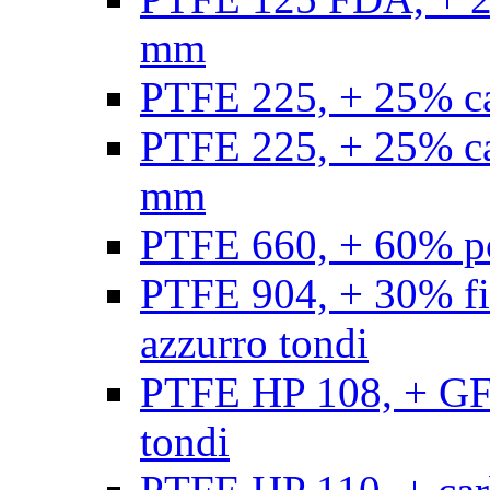
mm
PTFE 225, + 25% ca
PTFE 225, + 25% ca
mm
PTFE 660, + 60% po
PTFE 904, + 30% fibr
azzurro tondi
PTFE HP 108, + GF +
tondi