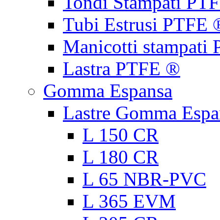
Tondi Stampati PT
Tubi Estrusi PTFE 
Manicotti stampati
Lastra PTFE ®
Gomma Espansa
Lastre Gomma Espa
L 150 CR
L 180 CR
L 65 NBR-PVC
L 365 EVM