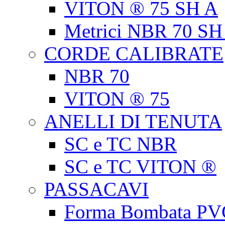
VITON ® 75 SH A
Metrici NBR 70 SH
CORDE CALIBRATE
NBR 70
VITON ® 75
ANELLI DI TENUTA
SC e TC NBR
SC e TC VITON ®
PASSACAVI
Forma Bombata PV