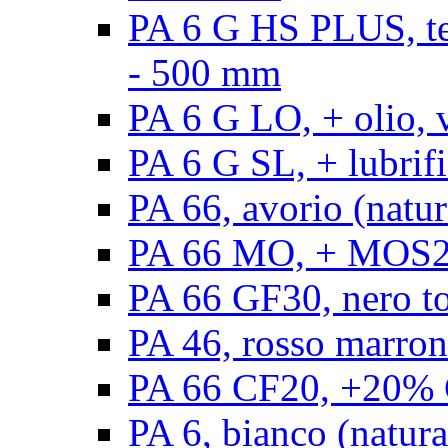
PA 6 G HS PLUS, ten
- 500 mm
PA 6 G LO, + olio, 
PA 6 G SL, + lubrifi
PA 66, avorio (natur
PA 66 MO, + MOS2, 
PA 66 GF30, nero t
PA 46, rosso marron
PA 66 CF20, +20% C
PA 6, bianco (natura