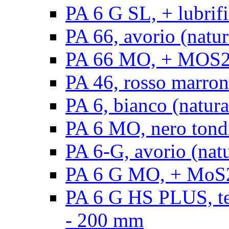
PA 6 G SL, + lubrifi
PA 66, avorio (natura
PA 66 MO, + MOS2, a
PA 46, rosso marrone
PA 6, bianco (natura
PA 6 MO, nero tond
PA 6-G, avorio (natu
PA 6 G MO, + MoS2,
PA 6 G HS PLUS, ten
- 200 mm