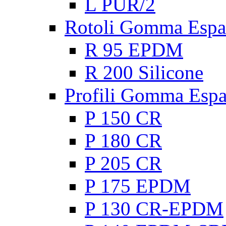
L PUR/2
Rotoli Gomma Espa
R 95 EPDM
R 200 Silicone
Profili Gomma Esp
P 150 CR
P 180 CR
P 205 CR
P 175 EPDM
P 130 CR-EPDM