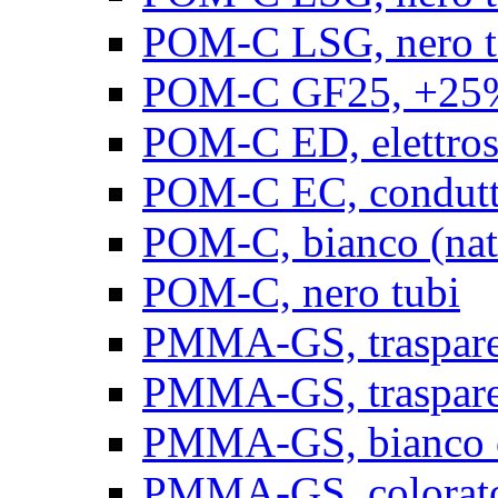
POM-C LSG, nero t
POM-C GF25, +25% 
POM-C ED, elettrosta
POM-C EC, conduttiv
POM-C, bianco (natu
POM-C, nero tubi
PMMA-GS, trasparent
PMMA-GS, trasparen
PMMA-GS, bianco op
PMMA-GS, colorato 