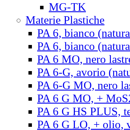
MG-TK
Materie Plastiche
PA 6, bianco (natura
PA 6, bianco (natural
PA 6 MO, nero lastr
PA 6-G, avorio (natu
PA 6-G MO, nero la
PA 6 G MO, + MoS2, 
PA 6 G HS PLUS, ten
PA 6 G LO, + olio, v