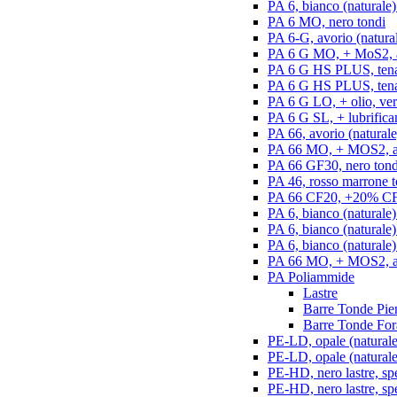
PA 6, bianco (naturale)
PA 6 MO, nero tondi
PA 6-G, avorio (natural
PA 6 G MO, + MoS2, an
PA 6 G HS PLUS, tenac
PA 6 G HS PLUS, tenac
PA 6 G LO, + olio, ver
PA 6 G SL, + lubrifican
PA 66, avorio (naturale
PA 66 MO, + MOS2, an
PA 66 GF30, nero tond
PA 46, rosso marrone t
PA 66 CF20, +20% CF,
PA 6, bianco (naturale)
PA 6, bianco (naturale
PA 6, bianco (naturale)
PA 66 MO, + MOS2, ant
PA Poliammide
Lastre
Barre Tonde Pie
Barre Tonde For
PE-LD, opale (naturale)
PE-LD, opale (naturale
PE-HD, nero lastre, sp
PE-HD, nero lastre, sp