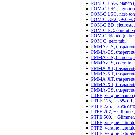
POM-C LSG, bianco (na
POM-C LSG, nero ton
POM-C LSG, nero ton
POM-C GF25, +25% GF,
POM-C ED, elettrostatic
POM-C EC, conduttivo e
POM-C, bianco (natura
POM-C, nero tubi
PMMA-GS, trasparente 
PMMA-GS, trasparente 
PMMA-GS, bianco opal
PMMA-GS, colorato la
PMMA-XT, trasparente
PMMA-XT, trasparente 
PMMA-XT, trasparente
PMMA-XT, trasparente
PMMA-GS, trasparente
PTFE, vergine bianco (n
PTFE 125, + 25% GF, b
PTFE 225, + 25% carbo
PTFE 207, + Glimmer, 
PTFE 500, + Glimmer, 
PTFE, vergine naturale
PTFE, vergine natural
PTFE, vergine natural