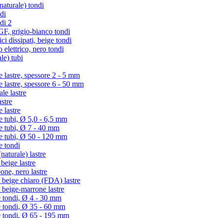
turale) tondi
di
di 2
 grigio-bianco tondi
i dissipati, beige tondi
lettrico, nero tondi
le) tubi
lastre, spessore 2 - 5 mm
lastre, spessore 6 - 50 mm
e lastre
stre
 lastre
tubi, Ø 5,0 - 6,5 mm
 tubi, Ø 7 - 40 mm
 tubi, Ø 50 - 120 mm
 tondi
aturale) lastre
eige lastre
ne, nero lastre
beige chiaro (FDA) lastre
beige-marrone lastre
 tondi, Ø 4 - 30 mm
e tondi, Ø 35 - 60 mm
e tondi, Ø 65 - 195 mm