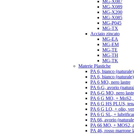
MG-X087
MG-X089
MG-X200
MG-X085
MG-P045
MG-TX
Acciaio zincato
MG-EA
MG-EM
MG-TE
MG-TH
MG-TK
Materie Plastiche
PA 6, bianco (naturale)
PA 6, bianco (naturale) 
PA 6 MO, nero lastre
PA 6-G, avorio (natural
PA 6-G MO, nero lastr
PA 6 G MO, + MoS2, an
PA 6 G HS PLUS, tenac
PA 6 G LO, + olio, ver
PA 6 G SL, + lubrifican
PA 66, avorio (naturale)
PA 66 MO, + MOS2, ant
PA 46, rosso marrone l