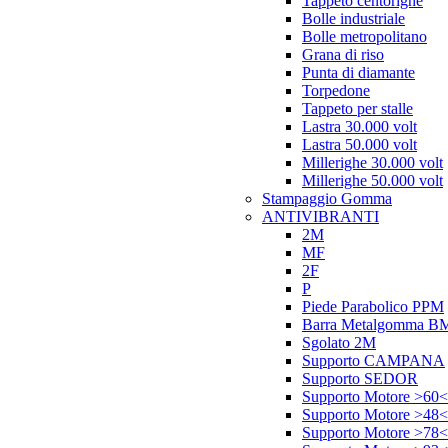
Tappeto centorighe
Bolle industriale
Bolle metropolitano
Grana di riso
Punta di diamante
Torpedone
Tappeto per stalle
Lastra 30.000 volt
Lastra 50.000 volt
Millerighe 30.000 volt
Millerighe 50.000 volt
Stampaggio Gomma
ANTIVIBRANTI
2M
MF
2F
P
Piede Parabolico PPM
Barra Metalgomma B
Sgolato 2M
Supporto CAMPANA
Supporto SEDOR
Supporto Motore >60<
Supporto Motore >48<
Supporto Motore >78<