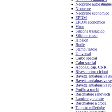
Neoprene autoestingue
Neoprene
Neoprene economico
EPDM
EPDM economico
Viton
Silicone traslucido
Silicone rosso
Hipalon
Butile
Stampi tegole
Universal
Carbo special
Calor special
Appoggi cap. CNR
Rivestimento cicloni
Bavetta antiabrasiva gi
Bavetta antiabrasiva v
Bavetta antiabrasiva ro
Profilo a rombi
Raschiatore sandwich
Lamiere gommate
Raschiatore a croce
Tappeto millerighe