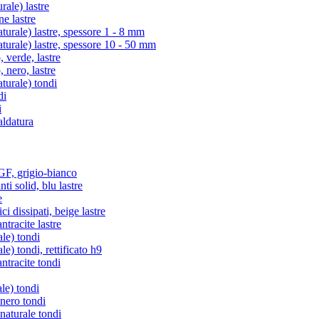
ale) lastre
e lastre
rale) lastre, spessore 1 - 8 mm
rale) lastre, spessore 10 - 50 mm
verde, lastre
nero, lastre
urale) tondi
di
i
aldatura
, grigio-bianco
i solid, blu lastre
e
i dissipati, beige lastre
racite lastre
le) tondi
) tondi, rettificato h9
tracite tondi
le) tondi
 nero tondi
naturale tondi