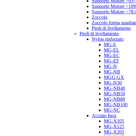
Supporto Motore >93<
Supporto Motore >10
Supporto Motore >78
Zoccolo
Zoccolo forma quadrat
Piedi di livellamento
Piedi di livellamento
Nylon rinforzato
MG-E
MG-EL
MG-EC
MG-EF
MG-N
MG-NB
MGG-GX
MG-N30
MG-NB40
MG-NB50
MG-NB80
MG-NB100
MG-NC
Acciaio Inox
MG-X105
MG-X125
MG-X205