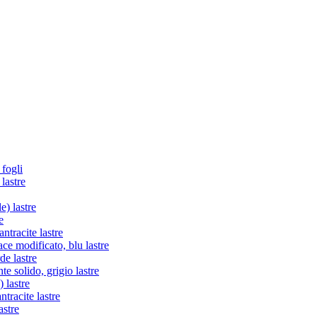
 fogli
lastre
e) lastre
e
tracite lastre
e modificato, blu lastre
de lastre
te solido, grigio lastre
 lastre
racite lastre
astre