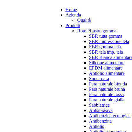
Home
Azienda
Qualità
Prodotti
Rotoli/Lastre gomma
SBR tutta gomma
SBR impressione tela
SBR gomma tela
SBR tela imp. tela
SBR Bianca alimentar
Silicone alimentare
EPDM alimentare
Antiolio alimentare
Super para
Para naturale bionda
Para naturale bruna
Para naturale rossa
Para naturale gialla
Sabbiatrice
Antiabrasiva
Antibenzina ecologica
Antibenzina
Antiolio
Antiolio economico