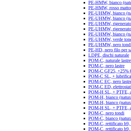
PE-HMW, bianco (natur
PE-HMW, rosso matton
PE-UHMW, bianco (natu
PE-UHMW, bianco (natu
PE-UHMW, rigenerato, 
PE-UHMW, rigenerato, 
PE-UHMW, bianco (nat
PE-UHMW, verde ton
PE-UHMW, nero tond
PE-HD, nero filo per s
LDPE, dischi naturale
POM-C, naturale lastre
POM-C, nero lastre
POM-C GF25, +25% GF
POM-C SL, + lubrificant
POM-C EC, nero lastr
POM-C ED, elettrostatic
POM-H SL, + PTFE, ant
POM-H, bianco (natura
POM-H, bianco (naturale
POM-H SL, + PTFE, an
POM-C, nero tondi
POM-C, bianco (natura
POM-C, rettificato h9,
POM-C, rettificato h9, 