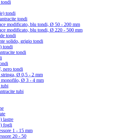
 tondi
e) tondi
tracite tondi
e modificato, blu tondi, Ø 50 - 200 mm
e modificato, blu tondi, Ø 220 - 500 mm
de tondi
te solido, grigio tondi
) tondi
tracite tondi
i
ondi
 nero tondi
 stringa, Ø 0,5 - 2 mm
) monofilo, Ø 3 - 4 mm
 tubi
racite tubi
ne
ate
 lastre
) fogli
essore 1 - 15 mm
essore 20 - 50