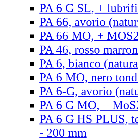
PA 6 G SL, + lubrifi
PA 66, avorio (natura
PA 66 MO, + MOS2, a
PA 46, rosso marrone
PA 6, bianco (natura
PA 6 MO, nero tond
PA 6-G, avorio (natu
PA 6 G MO, + MoS2,
PA 6 G HS PLUS, ten
- 200 mm