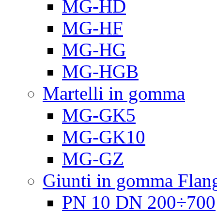
MG-HD
MG-HF
MG-HG
MG-HGB
Martelli in gomma
MG-GK5
MG-GK10
MG-GZ
Giunti in gomma Flang
PN 10 DN 200÷700