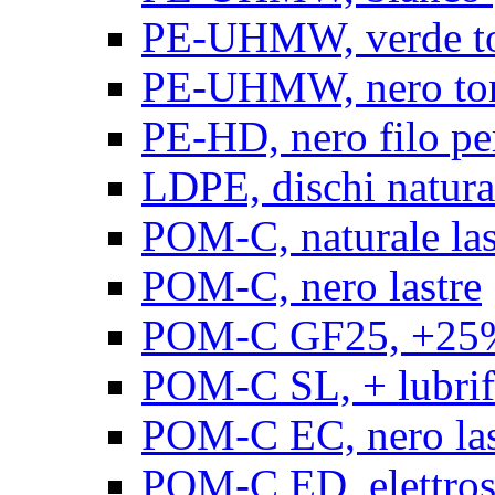
PE-UHMW, verde t
PE-UHMW, nero to
PE-HD, nero filo pe
LDPE, dischi natura
POM-C, naturale las
POM-C, nero lastre
POM-C GF25, +25% 
POM-C SL, + lubrific
POM-C EC, nero las
POM-C ED, elettrosta