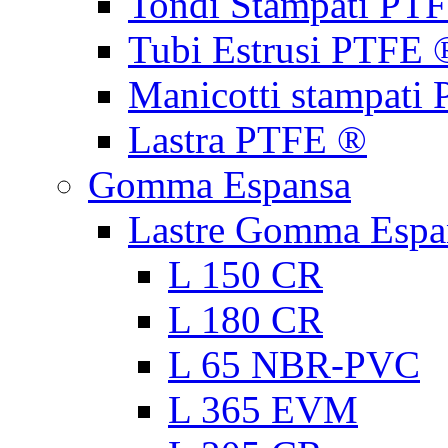
Tondi Stampati PT
Tubi Estrusi PTFE 
Manicotti stampati
Lastra PTFE ®
Gomma Espansa
Lastre Gomma Espa
L 150 CR
L 180 CR
L 65 NBR-PVC
L 365 EVM