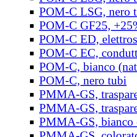
POM-C LSG, nero t
POM-C GF25, +25% 
POM-C ED, elettrosta
POM-C EC, conduttiv
POM-C, bianco (natu
POM-C, nero tubi
PMMA-GS, trasparent
PMMA-GS, trasparen
PMMA-GS, bianco op
PMMA-GS, colorato 