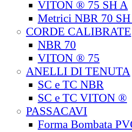
VITON ® 75 SH A
Metrici NBR 70 SH
CORDE CALIBRATE
NBR 70
VITON ® 75
ANELLI DI TENUTA
SC e TC NBR
SC e TC VITON ®
PASSACAVI
Forma Bombata PV