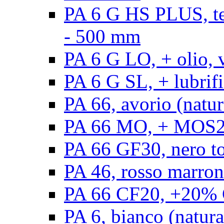
PA 6 G HS PLUS, ten
- 500 mm
PA 6 G LO, + olio, 
PA 6 G SL, + lubrifi
PA 66, avorio (natur
PA 66 MO, + MOS2, 
PA 66 GF30, nero t
PA 46, rosso marron
PA 66 CF20, +20% C
PA 6, bianco (natura