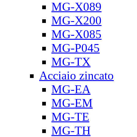
MG-X089
MG-X200
MG-X085
MG-P045
MG-TX
Acciaio zincato
MG-EA
MG-EM
MG-TE
MG-TH