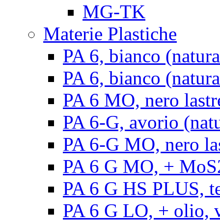
MG-TK
Materie Plastiche
PA 6, bianco (natura
PA 6, bianco (natural
PA 6 MO, nero lastr
PA 6-G, avorio (natu
PA 6-G MO, nero la
PA 6 G MO, + MoS2, 
PA 6 G HS PLUS, ten
PA 6 G LO, + olio, v